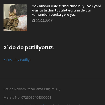
Cok huysal asla tırmalama huyu yok yeni
kısırlastırdım tuvalet egitimi de var
kumundan baska yere ya...
02.03.2026
X' de de patiliyoruz.
X Posts by Patiliyo
Patido Reklam Pazarlama Bilişim A.Ş.
Mersis No: 0723080404300001