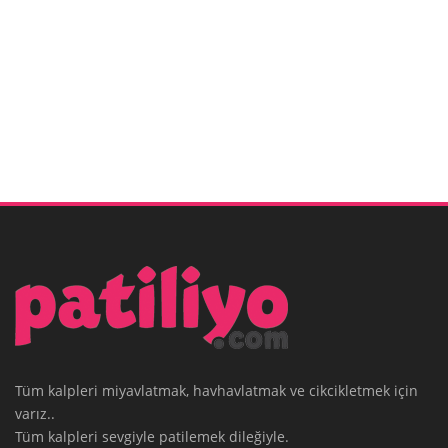
Tüm kalpleri miyavlatmak, havhavlatmak ve cikcikletmek için
varız..
Tüm kalpleri sevgiyle patilemek dileğiyle.