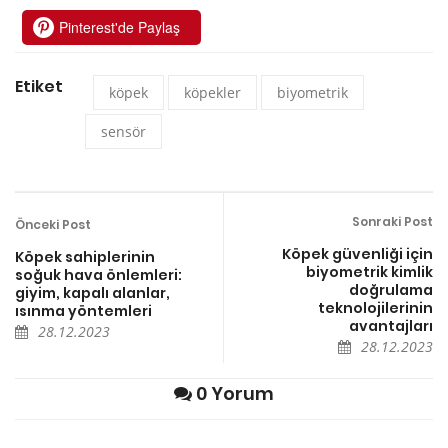
Pinterest'de Paylaş
Etiket
köpek
köpekler
biyometrik
sensör
Sonraki Post
Önceki Post
Köpek güvenliği için
Köpek sahiplerinin
biyometrik kimlik
soğuk hava önlemleri:
doğrulama
giyim, kapalı alanlar,
teknolojilerinin
ısınma yöntemleri
avantajları
28.12.2023
28.12.2023
0 Yorum