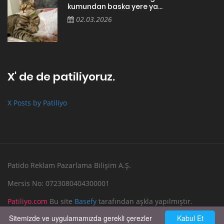
kumundan baska yere ya...
02.03.2026
X' de de patiliyoruz.
X Posts by Patiliyo
Patido Reklam Pazarlama Bilişim A.Ş.
Mersis No: 0723080404300001
Patiliyo.com
Bu site
Basefy
tarafından aşkla yapılmıştır.
Sitemizde ve uygulamamızda gerekli çerezler
Kabul Et
Reklam Verin
Bize Yazın