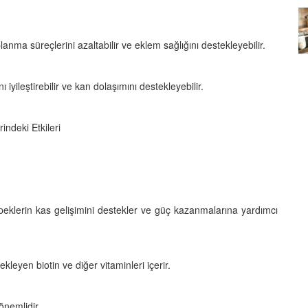
Köpeklerin mi Ağızları Daha
Temiz, İnsanların mı? Bilim Ne
lanma süreçlerini azaltabilir ve eklem sağlığını destekleyebilir.
mleri:
Diyor?
ntemleri
05.10.2025
 iyileştirebilir ve kan dolaşımını destekleyebilir.
indeki Etkileri
köpeklerin kas gelişimini destekler ve güç kazanmalarına yardımcı
ekleyen biotin ve diğer vitaminleri içerir.
önemlidir.