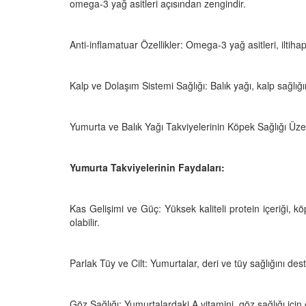
 Ayrılık Anksiyetesi:
Tedavi Yöntemleri”
omega-3 yağ asitleri açısından zengindir.
, Nedenleri ve Etkili
19.10.2025
ları
Anti-inflamatuar Özellikler: Omega-3 yağ asitleri, iltihap
25
Köpeklerde Kilo Proble
Sağlıklı Zayıflama Yö
15.10.2025
Kalp ve Dolaşım Sistemi Sağlığı: Balık yağı, kalp sağlığını
Yumurta ve Balık Yağı Takviyelerinin Köpek Sağlığı Üzer
Yumurta Takviyelerinin Faydaları:
Kas Gelişimi ve Güç: Yüksek kaliteli protein içeriği, 
olabilir.
Parlak Tüy ve Cilt: Yumurtalar, deri ve tüy sağlığını dest
Göz Sağlığı: Yumurtalardaki A vitamini, göz sağlığı için 