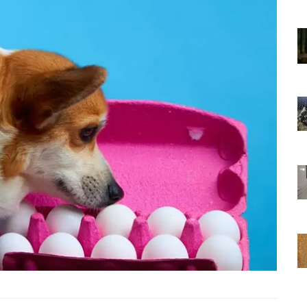
01.01.2025
Sözler ve
Köpeklerle İlgili Ünlü Sözler ve
Atasözleri
03.04.2024
nakları
İzmir’deki Hayvan Barınakları
22.05.2020
rınakları
Ankara’daki Hayvan Barınakları
22.05.2020
öpeklerin
Köpeğim Su İçmiyor, Köpeklerin
Su İçmeme Sebepleri
22.05.2020