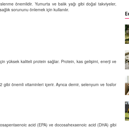
slenme önemlidir. Yumurta ve balık yağı gibi doğal takviyeler,
sağlık sorununu önlemek için kullanılır.
E
a
Köpeklerde Kulak ve Göz
 Kapsamlı
Temizliği: Adım Adım Rehber
öntemleri
15.10.2025
Köpek Sporları: Agility Nedir?
n
Köpeğinizle Spor Yapmanın
in yüksek kaliteli protein sağlar. Protein, kas gelişimi, enerji ve
eki
Yolları
11.10.2025
Ev Yapımı Köpek Mamaları:
gibi önemli vitaminleri içerir. Ayrıca demir, selenyum ve fosfor
er ve
Sağlıklı Tarifler ve Bilmeniz
anlarının
Gerekenler
arı
11.10.2025
Oyun ve Eğitim: “Köpekler İçin
lerde
Zeka Geliştirici Oyunlar”
eicosapentaenoic acid (EPA) ve docosahexaenoic acid (DHA) gibi
ri ve
09.10.2025