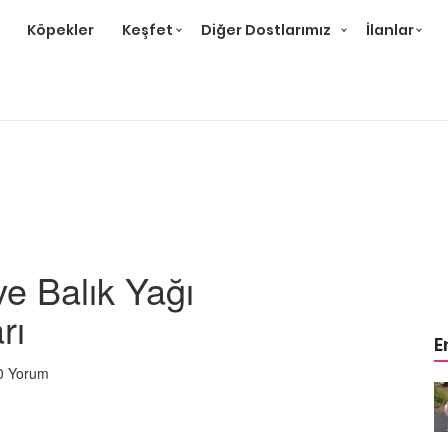
Köpekler
Keşfet
Diğer Dostlarımız
İlanlar
e Balık Yağı
rı
E
0 Yorum
m
Ev Ortamına ve Yaşam
 Bakımı
Standartlarına Uygun Bakımı
Kolay 14 Evcil Hayvan