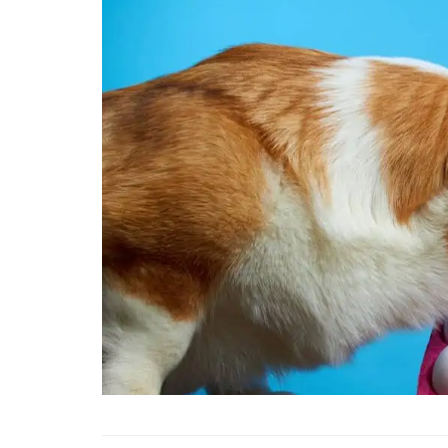
01.01.2025
Köpeklerle İlgili Ünlü 
Atasözleri
03.04.2024
İzmir’deki Hayvan Barı
22.05.2020
Ankara’daki Hayvan Ba
22.05.2020
Köpeğim Su İçmiyor, K
Su İçmeme Sebepleri
22.05.2020