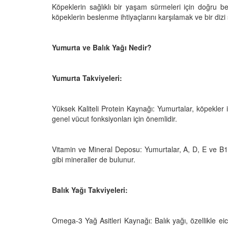
Köpeklerin sağlıklı bir yaşam sürmeleri için doğru be
köpeklerin beslenme ihtiyaçlarını karşılamak ve bir dizi 
Yumurta ve Balık Yağı Nedir?
Televizyonda Neler
Köpeklerden İnsanlar
Geçebilen Parazitler:
Rehber ve Korunma Y
25
Yumurta Takviyeleri:
23.10.2025
Kötü Niyetli İnsanları
Çiftlik Kültürü: “Çoba
Yüksek Kaliteli Protein Kaynağı: Yumurtalar, köpekler iç
Köpeklerinin Sürülerd
25
genel vücut fonksiyonları için önemlidir.
Vazgeçilmez Rolü”
22.10.2025
Neden Boş Duvara
şırtıcı Gerçek
Vitamin ve Mineral Deposu: Yumurtalar, A, D, E ve B12 
Tarihte Askeri Köpekl
gibi mineraller de bulunur.
25
Görevleri: Savaş Meyd
Dört Ayaklı Kahramanl
Ruh Görür mü?
Balık Yağı Takviyeleri:
19.10.2025
ve Gerçekler
25
Köpek Sağlığı: “Köpek
Omega-3 Yağ Asitleri Kaynağı: Balık yağı, özellikle 
Kulak İltihabı: Belirtile