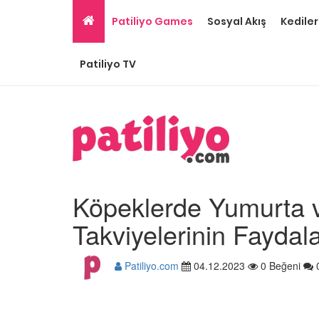
Patiliyo Games
Sosyal Akış
Kediler
Patiliyo TV
Köpeklerde Yumurta v
Takviyelerinin Faydala
Patiliyo.com
04.12.2023
0 Beğeni
Ev Ortamına ve Yaşa
Standartlarına Uygun
Kolay 14 Evcil Hayvan