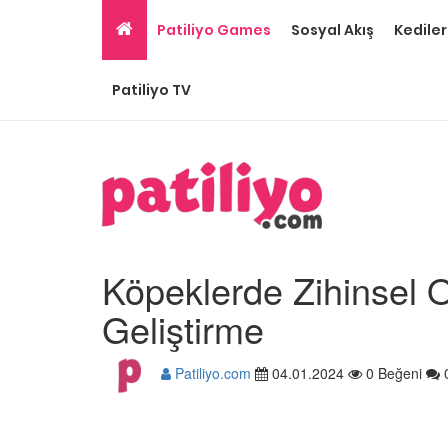
Patiliyo Games
Sosyal Akış
Kediler
Patiliyo TV
Köpeklerde Zihinsel 
Geliştirme
Patiliyo.com
04.01.2024
0 Beğeni
Ev Ortamına ve Yaşa
Standartlarına Uygun
Kolay 14 Evcil Hayvan