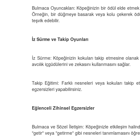
 Ayrılık Anksiyetesi:
Tedavi Yöntemleri”
, Nedenleri ve Etkili
Bulmaca Oyuncakları: Köpeğinizin bir ödül elde etmek 
19.10.2025
ları
Örneğin, bir düğmeye basarak veya kolu çekerek ödül
teşvik edebilir.
25
Köpeklerde Kilo Proble
Sağlıklı Zayıflama Yö
15.10.2025
İz Sürme ve Takip Oyunları
İz Sürme: Köpeğinizin kokuları takip etmesine olanak 
avcılık içgüdülerini ve zekasını kullanmasını sağlar.
Takip Eğitimi: Farklı nesneleri veya kokuları takip e
egzersizleri yapabilirsiniz.
Eğlenceli Zihinsel Egzersizler
Bulmaca ve Sözel İletişim: Köpeğinizle etkileşim halin
"getir" veya "getirme" gibi nesneleri tanımlamasını öğret