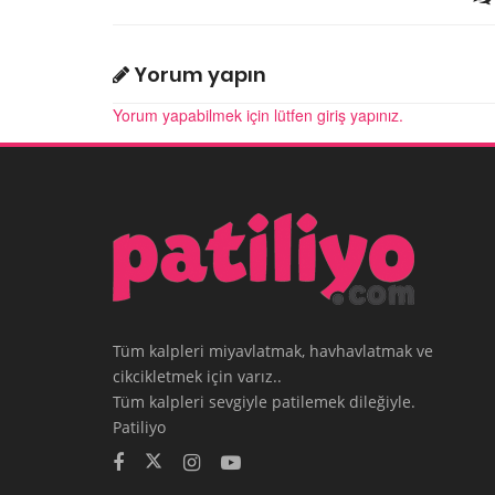
Yorum yapın
Yorum yapabilmek için lütfen giriş yapınız.
Tüm kalpleri miyavlatmak, havhavlatmak ve
cikcikletmek için varız..
Tüm kalpleri sevgiyle patilemek dileğiyle.
Patiliyo