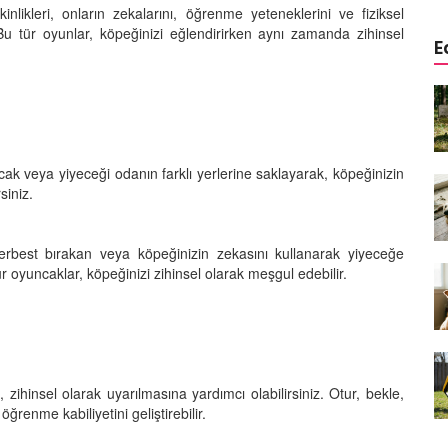
inlikleri, onların zekalarını, öğrenme yeteneklerini ve fiziksel
r. Bu tür oyunlar, köpeğinizi eğlendirirken aynı zamanda zihinsel
E
a
Köpeklerde Kulak ve Göz
 Kapsamlı
Temizliği: Adım Adım Rehber
öntemleri
15.10.2025
ak veya yiyeceği odanın farklı yerlerine saklayarak, köpeğinizin
Köpek Sporları: Agility Nedir?
siniz.
n
Köpeğinizle Spor Yapmanın
eki
Yolları
11.10.2025
rbest bırakan veya köpeğinizin zekasını kullanarak yiyeceğe
ür oyuncaklar, köpeğinizi zihinsel olarak meşgul edebilir.
Ev Yapımı Köpek Mamaları:
er ve
Sağlıklı Tarifler ve Bilmeniz
anlarının
Gerekenler
arı
11.10.2025
 zihinsel olarak uyarılmasına yardımcı olabilirsiniz. Otur, bekle,
Oyun ve Eğitim: “Köpekler İçin
renme kabiliyetini geliştirebilir.
lerde
Zeka Geliştirici Oyunlar”
ri ve
09.10.2025