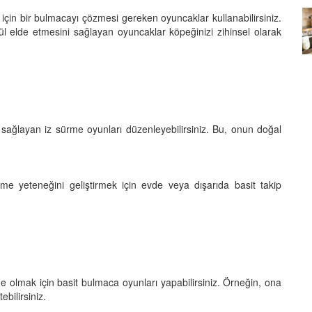
için bir bulmacayı çözmesi gereken oyuncaklar kullanabilirsiniz.
Köpeklerin mi Ağızları Daha
 elde etmesini sağlayan oyuncaklar köpeğinizi zihinsel olarak
Temiz, İnsanların mı? Bilim Ne
mleri:
Diyor?
ntemleri
05.10.2025
sağlayan iz sürme oyunları düzenleyebilirsiniz. Bu, onun doğal
tme yeteneğini geliştirmek için evde veya dışarıda basit takip
de olmak için basit bulmaca oyunları yapabilirsiniz. Örneğin, ona
ebilirsiniz.