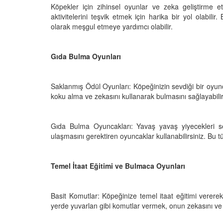
Köpekler için zihinsel oyunlar ve zeka geliştirme etk
aktivitelerini teşvik etmek için harika bir yol olabili
olarak meşgul etmeye yardımcı olabilir.
Televizyonda Neler
Köpeklerden İnsanlar
Geçebilen Parazitler:
Gıda Bulma Oyunları
Rehber ve Korunma Y
25
23.10.2025
Saklanmış Ödül Oyunları: Köpeğinizin sevdiği bir oyunc
Kötü Niyetli İnsanları
koku alma ve zekasını kullanarak bulmasını sağlayabilir
Çiftlik Kültürü: “Çoba
Köpeklerinin Sürülerd
25
Vazgeçilmez Rolü”
Gıda Bulma Oyuncakları: Yavaş yavaş yiyecekleri se
22.10.2025
Neden Boş Duvara
ulaşmasını gerektiren oyuncaklar kullanabilirsiniz. Bu t
şırtıcı Gerçek
Tarihte Askeri Köpekl
25
Görevleri: Savaş Meyd
Temel İtaat Eğitimi ve Bulmaca Oyunları
Dört Ayaklı Kahramanl
Ruh Görür mü?
19.10.2025
ve Gerçekler
Basit Komutlar: Köpeğinize temel itaat eğitimi vererek,
25
yerde yuvarlan gibi komutlar vermek, onun zekasını ve öğ
Köpek Sağlığı: “Köpek
Kulak İltihabı: Belirtile