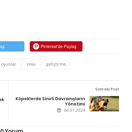
laş
Pinterest'de Paylaş
oyunlar
zeka
geliştirme
Sonraki Post
Köpeklerde Sinirli Davranışların
ek
Yönetimi
04.01.2024
0 Yorum