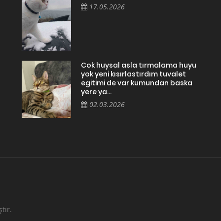
17.05.2026
Cok huysal asla tırmalama huyu
yok yeni kısırlastırdım tuvalet
egitimi de var kumundan baska
yere ya...
02.03.2026
tır.