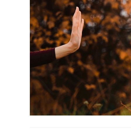
01.01.2025
Köpeklerle İlgili Ünlü 
Atasözleri
03.04.2024
İzmir’deki Hayvan Barı
22.05.2020
Ankara’daki Hayvan Ba
22.05.2020
Köpeğim Su İçmiyor, K
Su İçmeme Sebepleri
22.05.2020