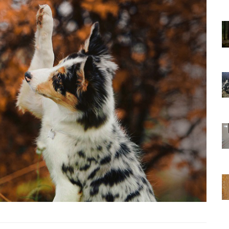
01.01.2025
Sözler ve
Köpeklerle İlgili Ünlü Sözler ve
Atasözleri
03.04.2024
nakları
İzmir’deki Hayvan Barınakları
22.05.2020
rınakları
Ankara’daki Hayvan Barınakları
22.05.2020
öpeklerin
Köpeğim Su İçmiyor, Köpeklerin
Su İçmeme Sebepleri
22.05.2020