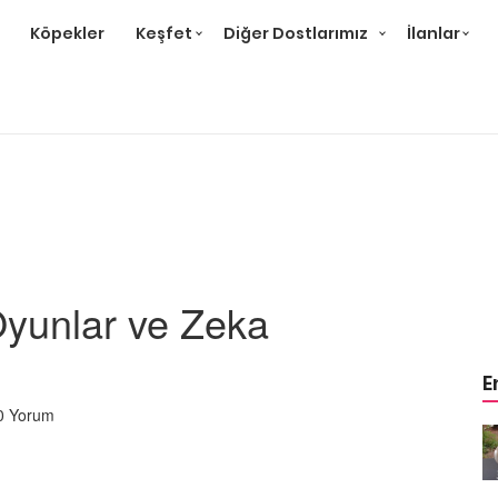
Köpekler
Keşfet
Diğer Dostlarımız
İlanlar
Oyunlar ve Zeka
E
0 Yorum
m
Ev Ortamına ve Yaşam
 Bakımı
Standartlarına Uygun Bakımı
Kolay 14 Evcil Hayvan