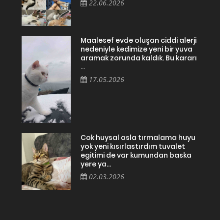
22.06.2026
Maalesef evde oluşan ciddi alerji
nedeniyle kedimize yeni bir yuva
aramak zorunda kaldık. Bu kararı
...
17.05.2026
Cok huysal asla tırmalama huyu
yok yeni kısırlastırdım tuvalet
egitimi de var kumundan baska
yere ya...
02.03.2026