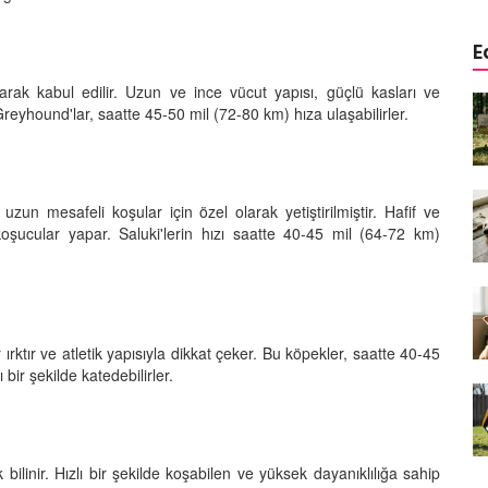
E
ak kabul edilir. Uzun ve ince vücut yapısı, güçlü kasları ve
a
Köpeklerde Kulak ve Göz
reyhound'lar, saatte 45-50 mil (72-80 km) hıza ulaşabilirler.
 Kapsamlı
Temizliği: Adım Adım Rehber
öntemleri
15.10.2025
Köpek Sporları: Agility Nedir?
uzun mesafeli koşular için özel olarak yetiştirilmiştir. Hafif ve
n
Köpeğinizle Spor Yapmanın
koşucular yapar. Saluki'lerin hızı saatte 40-45 mil (64-72 km)
eki
Yolları
11.10.2025
Ev Yapımı Köpek Mamaları:
er ve
Sağlıklı Tarifler ve Bilmeniz
rktır ve atletik yapısıyla dikkat çeker. Bu köpekler, saatte 40-45
anlarının
Gerekenler
 bir şekilde katedebilirler.
arı
11.10.2025
Oyun ve Eğitim: “Köpekler İçin
lerde
Zeka Geliştirici Oyunlar”
ri ve
 bilinir. Hızlı bir şekilde koşabilen ve yüksek dayanıklılığa sahip
09.10.2025