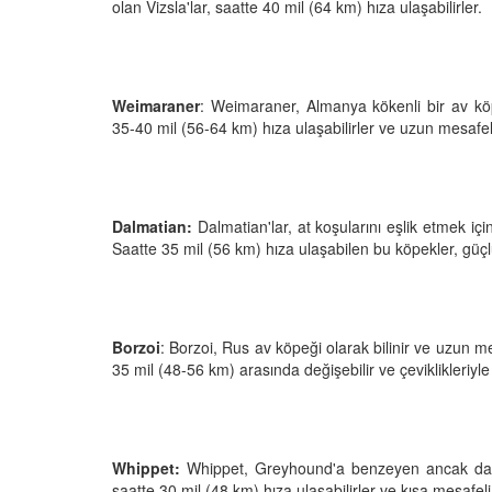
 Ayrılık Anksiyetesi:
Tedavi Yöntemleri”
olan Vizsla'lar, saatte 40 mil (64 km) hıza ulaşabilirler.
, Nedenleri ve Etkili
19.10.2025
ları
25
Köpeklerde Kilo Proble
Sağlıklı Zayıflama Yö
Weimaraner
: Weimaraner, Almanya kökenli bir av köpeğ
35-40 mil (56-64 km) hıza ulaşabilirler ve uzun mesafeleri
15.10.2025
Dalmatian:
Dalmatian'lar, at koşularını eşlik etmek için 
Saatte 35 mil (56 km) hıza ulaşabilen bu köpekler, güçlü
Borzoi
: Borzoi, Rus av köpeği olarak bilinir ve uzun mes
35 mil (48-56 km) arasında değişebilir ve çeviklikleriyle 
Whippet:
Whippet, Greyhound'a benzeyen ancak daha kü
saatte 30 mil (48 km) hıza ulaşabilirler ve kısa mesafeli y