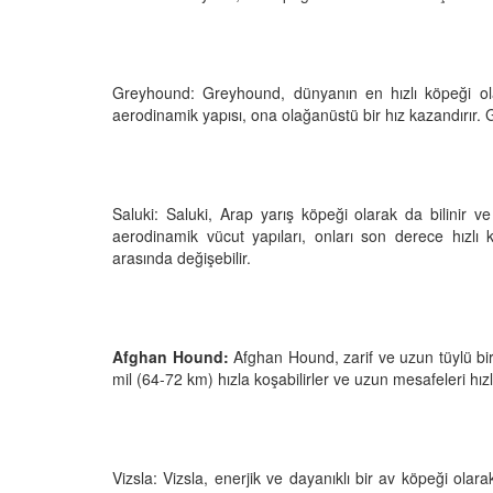
Greyhound: Greyhound, dünyanın en hızlı köpeği olar
Televizyonda Neler
Köpeklerden İnsanlar
aerodinamik yapısı, ona olağanüstü bir hız kazandırır. G
Geçebilen Parazitler:
Rehber ve Korunma Y
25
23.10.2025
Kötü Niyetli İnsanları
Saluki: Saluki, Arap yarış köpeği olarak da bilinir ve 
Çiftlik Kültürü: “Çoba
aerodinamik vücut yapıları, onları son derece hızlı 
Köpeklerinin Sürülerd
25
arasında değişebilir.
Vazgeçilmez Rolü”
22.10.2025
Neden Boş Duvara
şırtıcı Gerçek
Tarihte Askeri Köpekl
25
Afghan Hound:
Afghan Hound, zarif ve uzun tüylü bir ı
Görevleri: Savaş Meyd
mil (64-72 km) hızla koşabilirler ve uzun mesafeleri hızlı
Dört Ayaklı Kahramanl
Ruh Görür mü?
19.10.2025
ve Gerçekler
25
Köpek Sağlığı: “Köpek
Kulak İltihabı: Belirtile
Vizsla: Vizsla, enerjik ve dayanıklı bir av köpeği olarak