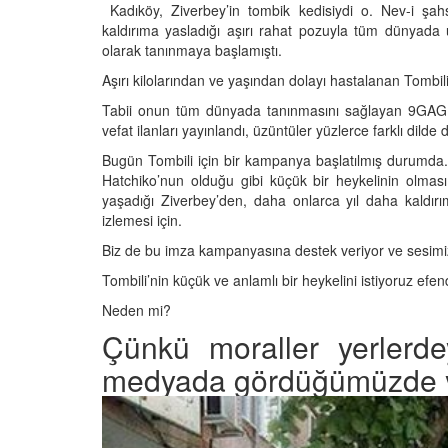
Kadıköy, Ziverbey’in tombik kedisiydi o. Nev-i şah
kaldırıma yasladığı aşırı rahat pozuyla tüm dünyada ü
olarak tanınmaya başlamıştı.
Aşırı kilolarından ve yaşından dolayı hastalanan Tombi
Televizyonda Neler
Köpeklerden İnsanlar
Tabii onun tüm dünyada tanınmasını sağlayan 9GAG v
Geçebilen Parazitler:
Rehber ve Korunma Y
vefat ilanları yayınlandı, üzüntüler yüzlerce farklı dilde di
25
Bugün Tombili için bir kampanya başlatılmış durumda. 
23.10.2025
Hatchiko’nun olduğu gibi küçük bir heykelinin olması
Kötü Niyetli İnsanları
yaşadığı Ziverbey’den, daha onlarca yıl daha kaldırım
Çiftlik Kültürü: “Çoba
Köpeklerinin Sürülerd
izlemesi için.
25
Vazgeçilmez Rolü”
Biz de bu imza kampanyasına destek veriyor ve sesimizi
22.10.2025
Neden Boş Duvara
Tombili’nin küçük ve anlamlı bir heykelini istiyoruz ef
şırtıcı Gerçek
Tarihte Askeri Köpekl
Neden mi?
25
Görevleri: Savaş Meyd
Çünkü moraller yerlerde
Dört Ayaklı Kahramanl
Ruh Görür mü?
medyada gördüğümüzde y
19.10.2025
ve Gerçekler
25
Köpek Sağlığı: “Köpek
Kulak İltihabı: Belirtile