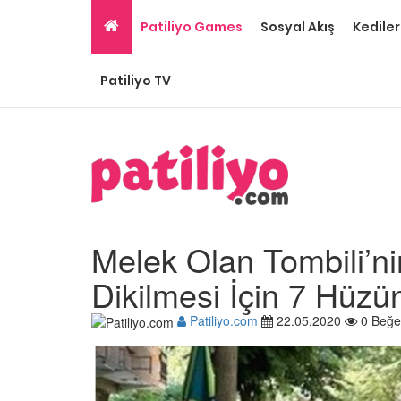
Patiliyo Games
Sosyal Akış
Kediler
Patiliyo TV
Melek Olan Tombili’ni
Dikilmesi İçin 7 Hüz
Patiliyo.com
22.05.2020
0 Beğe
Ev Ortamına ve Yaşa
Standartlarına Uygun
Kolay 14 Evcil Hayvan