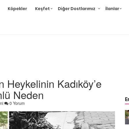
Köpekler
Keşfet
Diğer Dostlarımız
İlanlar
n Heykelinin Kadıköy’e
ünlü Neden
E
ni
0 Yorum
m
Ev Ortamına ve Yaşam
 Bakımı
Standartlarına Uygun Bakımı
Kolay 14 Evcil Hayvan