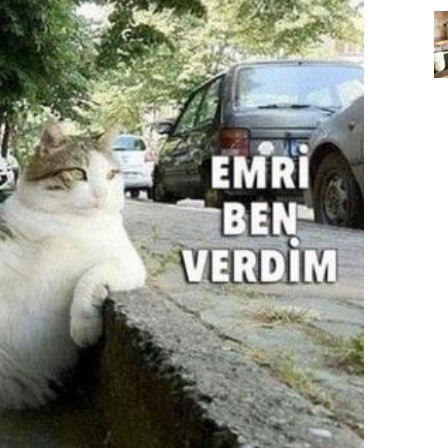
Köpeklerin mi Ağızları Daha
Temiz, İnsanların mı? Bilim Ne
mleri:
Diyor?
ntemleri
05.10.2025