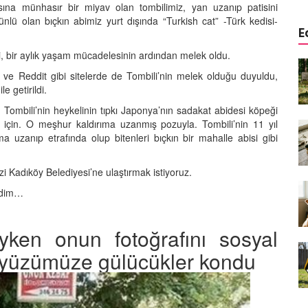
sına münhasır bir miyav olan tombilimiz, yan uzanıp patisini
nlü olan bıçkın abimiz yurt dışında “Turkish cat” -Türk kedisi-
E
li, bir aylık yaşam mücadelesinin ardından melek oldu.
a
Köpeklerde Kulak ve Göz
e Reddit gibi sitelerde de Tombili’nin melek olduğu duyuldu,
 Kapsamlı
Temizliği: Adım Adım Rehber
öntemleri
le getirildi.
15.10.2025
Tombili’nin heykelinin tıpkı Japonya’nın sadakat abidesi köpeği
 için. O meşhur kaldırıma uzanmış pozuyla. Tombili’nin 11 yıl
Köpek Sporları: Agility Nedir?
a uzanıp etrafında olup bitenleri bıçkın bir mahalle abisi gibi
n
Köpeğinizle Spor Yapmanın
eki
Yolları
11.10.2025
 Kadıköy Belediyesi’ne ulaştırmak istiyoruz.
endim…
Ev Yapımı Köpek Mamaları:
er ve
Sağlıklı Tarifler ve Bilmeniz
anlarının
Gerekenler
yken onun fotoğrafını sosyal
arı
11.10.2025
üzümüze gülücükler kondu
Oyun ve Eğitim: “Köpekler İçin
lerde
Zeka Geliştirici Oyunlar”
ri ve
09.10.2025