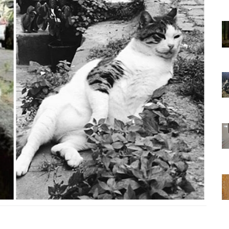
01.01.2025
Sözler ve
Köpeklerle İlgili Ünlü Sözler ve
Atasözleri
03.04.2024
nakları
İzmir’deki Hayvan Barınakları
22.05.2020
rınakları
Ankara’daki Hayvan Barınakları
22.05.2020
öpeklerin
Köpeğim Su İçmiyor, Köpeklerin
Su İçmeme Sebepleri
22.05.2020