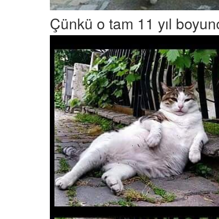
Çünkü o tam 11 yıl boyunc