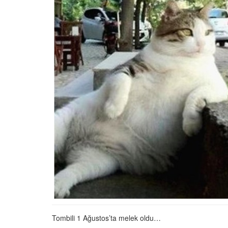
01.01.2025
Köpeklerle İlgili Ünlü 
Atasözleri
03.04.2024
İzmir’deki Hayvan Barı
22.05.2020
Ankara’daki Hayvan Ba
22.05.2020
Köpeğim Su İçmiyor, K
Su İçmeme Sebepleri
22.05.2020
Tombili 1 Ağustos’ta melek oldu…