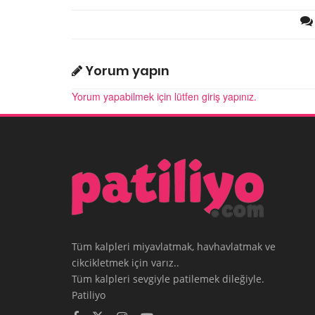
Yorum yapın
Yorum yapabilmek için lütfen giriş yapınız.
Tüm kalpleri miyavlatmak, havhavlatmak ve
cikcikletmek için varız..
Tüm kalpleri sevgiyle patilemek dileğiyle.
Patiliyo