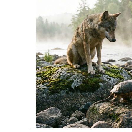
22.05.2020
Kedi Seven Kadınların
Harikası Olduğunun 15
22.05.2020
Türkiye'de Pitbull Be
Yasal mı? 2025 Günce
Yasalar ve Cezalar
30.10.2025
Havaalanında 1 Hafta
Bekletilen Kimsenin
Sahiplenmediği Kutud
Ne Çıkıyor
22.05.2020
Türkiye’deki Hayvan
Hastaneleri ve İletişim 
20.05.2020