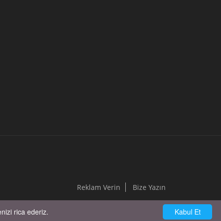
Reklam Verin
Bize Yazın
izi rica ederiz.
Kabul Et