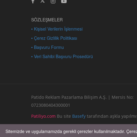
SÖZLEŞMELER
• Kişisel Verilerin İşlenmesi
• Çerez Gizlilik Politikası
• Başvuru Formu
• Veri Sahibi Başvuru Prosedürü
Patido Reklam Pazarlama Bilişim A.Ş. | Mersis No:
0723080404300001
Patiliyo.com
Bu site
Basefy
tarafından aşkla yapılmış
Sitemizde ve uygulamamızda gerekli çerezler kullanılmaktadır. Çerezl