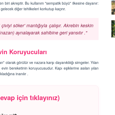
en biri akreptir. Bu kullanım "sempatik büyü" ilkesine dayanır:
yvan
07.01.2026
elecek diğer tehlikeleri korkutup kaçırır.
Çernobil'in Mutantları:
Radyasyon Hayvanları Nasıl
 çiviyi söker' mantığıyla çalışır. Akrebin keskin
şturucu
Değiştirdi?
ı (nazarı) aynalayarak sahibine geri yansıtır ."
ılan
07.01.2026
vin Koruyucuları
" olarak görülür ve nazara karşı dayanıklılığı simgeler. Yılan
e evin bereketinin koruyucusudur. Kapı eşiklerine asılan yılan
ladığına inanılır .
vap için tıklayınız)