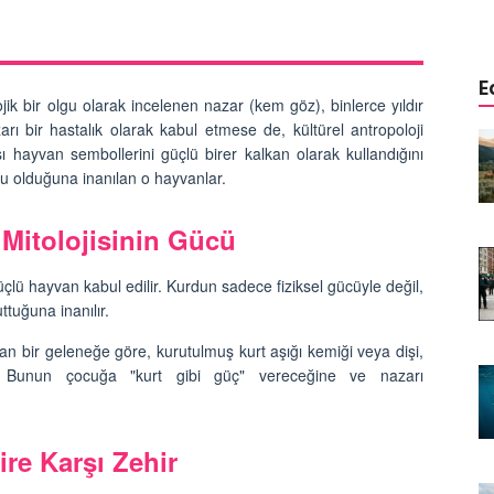
E
ojik bir olgu olarak incelenen nazar (kem göz), binlerce yıldır
arı bir hastalık olarak kabul etmese de, kültürel antropoloji
istemi:
Aşağısı Neresi? Hangi Canlılar
şı hayvan sembollerini güçlü birer kalkan olarak kullandığını
r Önce
Yerçekimini Hissetmez veya
u olduğuna inanılan o hayvanlar.
Umursamaz?
09.01.2026
 Mitolojisinin Gücü
Yaşar:
Biyolojik Radar: Hangi
enen Tek
Hayvanlar Elektriği "Görür"?
üçlü hayvan kabul edilir. Kurdun sadece fiziksel gücüyle değil,
ttuğuna inanılır.
08.01.2026
n bir geleneğe göre, kurutulmuş kurt aşığı kemiği veya dişi,
Görünmeyeni Görenler: Hangi
r. Bunun çocuğa "kurt gibi güç" vereceğine ve nazarı
rsiyonu?
Hayvanlar Ultraviyole (UV) Işığı
n Banka
Görür?
07.01.2026
ire Karşı Zehir
Doğanın Hatası mı, Mucizesi mi?
yi "Delik
Hangi Hayvanlar İki Başlı Doğar?