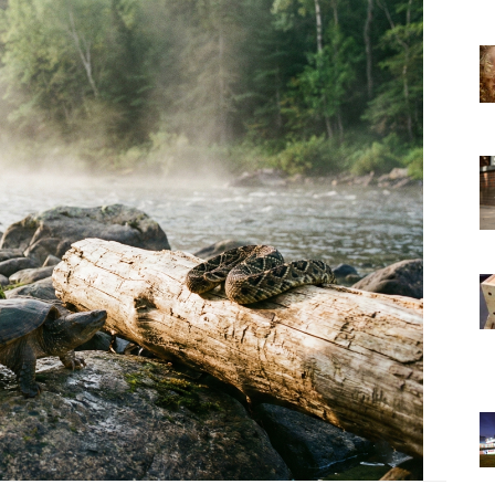
22.05.2020
 Bir Dünya
Kedi Seven Kadınların Bir Dünya
 Kanıtı
Harikası Olduğunun 15 Kanıtı
22.05.2020
slemek
Türkiye'de Pitbull Beslemek
l Durum,
Yasal mı? 2025 Güncel Durum,
Yasalar ve Cezalar
30.10.2025
 Boyunca
Havaalanında 1 Hafta Boyunca
Bekletilen Kimsenin
an Bakın
Sahiplenmediği Kutudan Bakın
Ne Çıkıyor
22.05.2020
Türkiye’deki Hayvan
Bilgileri
Hastaneleri ve İletişim Bilgileri
20.05.2020