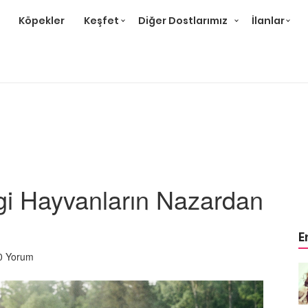
Köpekler
Keşfet
Diğer Dostlarımız
İlanlar
ngi Hayvanların Nazardan
E
0 Yorum
Örnek
Tüm Sanatçılarımıza Örnek
Olması Gereken 23
Hayvansever Ünlü