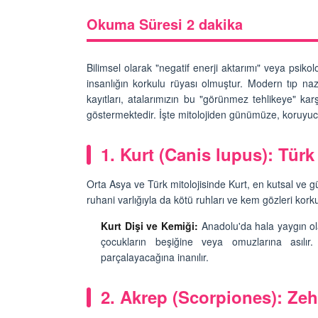
Okuma Süresi 2 dakika
Bilimsel olarak "negatif enerji aktarımı" veya psikol
insanlığın korkulu rüyası olmuştur. Modern tıp naz
u Efsane: Domuzlar
Doğanın Erken Uyarı S
kayıtları, atalarımızın bu "görünmez tehlikeye" kar
 Kötü mü Kokar?
Tsunamiden Dakikala
göstermektedir. İşte mitolojiden günümüze, koruyuc
Kaçan Hayvanlar
26
12.01.2026
1. Kurt (Canis lupus): Türk
n Göremediği
r: Hangi Hayvanın
Kıyamet Kopsa Bile O 
ktur?
Nükleer Bombaya Dir
Orta Asya ve Türk mitolojisinde Kurt, en kutsal ve g
Hayvan
ruhani varlığıyla da kötü ruhları ve kem gözleri korku
26
12.01.2026
Kurt Dişi ve Kemiği:
Anadolu'da hala yaygın ola
k, Sorun Yok: Hangi
ın Kemiği Bulunmaz?
çocukların beşiğine veya omuzlarına asılı
Hırsızlığın Maymun Ve
Maymunlar Gerçekte
parçalayacağına inanılır.
26
Soyabilir mi?
12.01.2026
ynadaki Yansıması:
2. Akrep (Scorpiones): Zeh
vanın Kalbi Sağdadır?
Büyük Firar: Hapishane