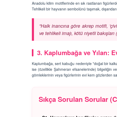
26
Anadolu kilim motiflerinde en sık rastlanan figürlerd
Açarak" Terk Eden Ha
Tehlikeli bir hayvanın sembolünü taşımak, dışarıdan g
Hangisidir?
nin Gerçek
09.01.2026
ı: Mamutlar Öldü,
atta Kaldı?
"Halk inancına göre akrep motifi, 'çivi
Masum Kuryeler: Uyu
26
ve tehlikeli imajı, kötü niyetli bakışlar
Kaçakçılığında Kullan
Hayvanlar
09.01.2026
3. Kaplumbağa ve Yılan: E
Kaplumbağa, sert kabuğu nedeniyle "doğal bir kalkan
ise (özellikle Şahmeran efsanelerinde) bilgeliğin v
gömleklerinin veya figürlerinin evi kem gözlerden sak
Sıkça Sorulan Sorular (Ce