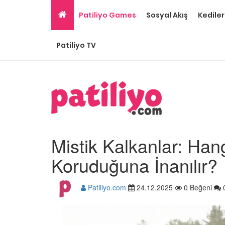
Patiliyo Games
Sosyal Akış
Kediler
Patiliyo TV
Mistik Kalkanlar: Ha
Koruduğuna İnanılır?
Patiliyo.com
24.12.2025
0 Beğeni
Tüm Sanatçılarımıza 
Olması Gereken 23
Hayvansever Ünlü