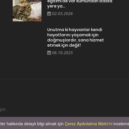
egitimi de var kumundan baska
yere ya...
02.03.2026
Unutma ki hayvanlar kendi
hayatlarını yaşamak için
doğmuşlardır, sana hizmet
etmek için değil!
06.10.2025
tır.
er hakkında detaylı bilgi almak için
Çerez Aydınlatma Metni’ni
incelemen