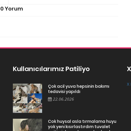
0 Yorum
Kullanıcılarımız Patiliyo
X
X 
Çok acil yuva hepsinin bakımı
tedavisi yapıldı
22.06.2026
Cok huysal asla tırmalama huyu
yok yeni kısırlastırdım tuvalet