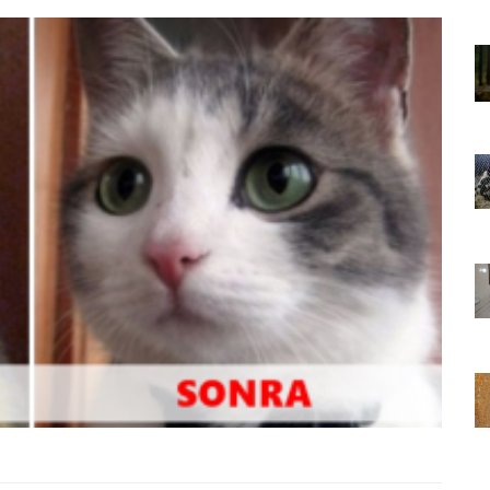
01.01.2025
Sözler ve
Köpeklerle İlgili Ünlü Sözler ve
Atasözleri
03.04.2024
nakları
İzmir’deki Hayvan Barınakları
22.05.2020
rınakları
Ankara’daki Hayvan Barınakları
22.05.2020
öpeklerin
Köpeğim Su İçmiyor, Köpeklerin
Su İçmeme Sebepleri
22.05.2020