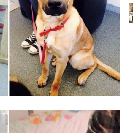
Köpeklerin mi Ağızları Daha
Temiz, İnsanların mı? Bilim Ne
mleri:
Diyor?
ntemleri
05.10.2025