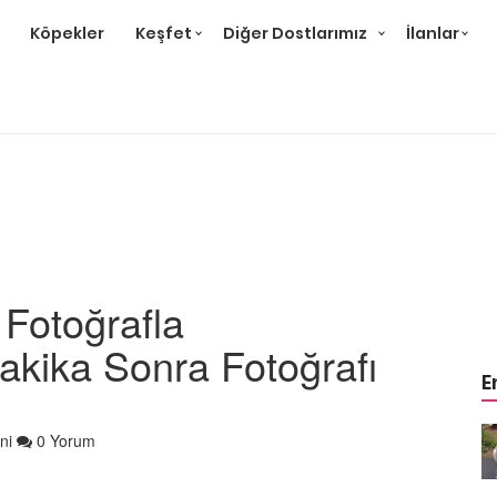
Köpekler
Keşfet
Diğer Dostlarımız
İlanlar
 Fotoğrafla
akika Sonra Fotoğrafı
E
m
Ev Ortamına ve Yaşam
ni
0 Yorum
 Bakımı
Standartlarına Uygun Bakımı
Kolay 14 Evcil Hayvan