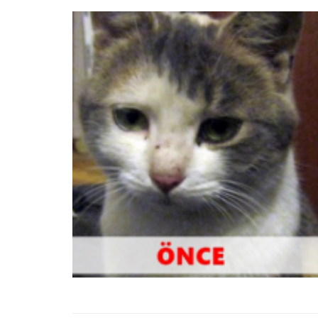
01.01.2025
Köpeklerle İlgili Ünlü 
Atasözleri
03.04.2024
İzmir’deki Hayvan Barı
22.05.2020
Ankara’daki Hayvan Ba
22.05.2020
Köpeğim Su İçmiyor, K
Su İçmeme Sebepleri
22.05.2020