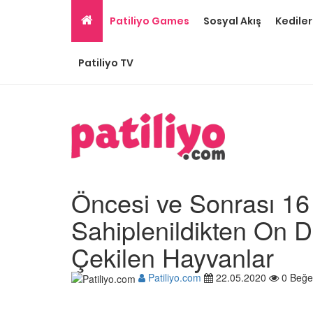
Patiliyo Games
Sosyal Akış
Kediler
Patiliyo TV
Öncesi ve Sonrası 16
Sahiplenildikten On D
Çekilen Hayvanlar
Ev Ortamına ve Yaşa
Patiliyo.com
22.05.2020
0 Beğe
Standartlarına Uygun
Kolay 14 Evcil Hayvan