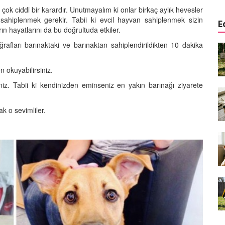
ok ciddi bir karardır. Unutmayalım ki onlar birkaç aylık hevesler
 sahiplenmek gerekir. Tabii ki evcil hayvan sahiplenmek sizin
E
ın hayatlarını da bu doğrultuda etkiler.
ğrafları barınaktaki ve barınaktan sahiplendirildikten 10 dakika
a
Köpeklerde Kulak ve Göz
 Kapsamlı
Temizliği: Adım Adım Rehber
öntemleri
 okuyabilirsiniz.
15.10.2025
siniz. Tabii ki kendinizden eminseniz en yakın barınağı ziyarete
Köpek Sporları: Agility Nedir?
n
Köpeğinizle Spor Yapmanın
eki
Yolları
k o sevimliler.
11.10.2025
Ev Yapımı Köpek Mamaları:
er ve
Sağlıklı Tarifler ve Bilmeniz
anlarının
Gerekenler
arı
11.10.2025
Oyun ve Eğitim: “Köpekler İçin
lerde
Zeka Geliştirici Oyunlar”
ri ve
09.10.2025