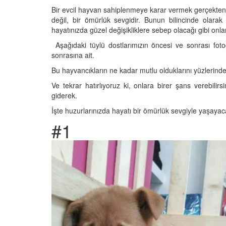
Bir evcil hayvan sahiplenmeye karar vermek gerçekten ç
değil, bir ömürlük sevgidir. Bunun bilincinde olarak
hayatınızda güzel değişikliklere sebep olacağı gibi onlar
Aşağıdaki tüylü dostlarımızın öncesi ve sonrası foto
Televizyonda Neler
Köpeklerden İnsanlar
sonrasına ait.
Geçebilen Parazitler:
Rehber ve Korunma Y
Bu hayvancıkların ne kadar mutlu olduklarını yüzlerinden
25
23.10.2025
Ve tekrar hatırlıyoruz ki, onlara birer şans verebilir
Kötü Niyetli İnsanları
giderek.
Çiftlik Kültürü: “Çoba
Köpeklerinin Sürülerd
İşte huzurlarınızda hayatı bir ömürlük sevgiyle yaşayaca
25
Vazgeçilmez Rolü”
#1
22.10.2025
Neden Boş Duvara
şırtıcı Gerçek
Tarihte Askeri Köpekl
25
Görevleri: Savaş Meyd
Dört Ayaklı Kahramanl
Ruh Görür mü?
19.10.2025
ve Gerçekler
25
Köpek Sağlığı: “Köpek
Kulak İltihabı: Belirtile