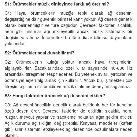
S1: Örümcekler müzik dinleyince farklı ağ örer mi?
C1: Hayır, örümceklerin müziğe tepki olarak ağ desenini
değiştirdiğine dair güvenilir bilimsel kanıt yoktur. Ağ deseni genetik
olarak belirlenmiştir ve türe özgüdür. Çevresel faktörler, sıcaklık,
nem gibi unsurlar ağı etkileyebilir ancak müzik sistematik bir
değişim yaratmaz. İnternetteki bu tür iddialar bilimsel dayanaktan
yoksundur.
S2: Örümcekler sesi duyabilir mi?
C2: Örümceklerin kulağı yoktur ancak hava titreşimlerini
algılayabilirler. Bacaklarındaki özel kıllar sayesinde 40-600 Hz
arasındaki titreşimleri tespit ederler. Bu yetenek avları, yırtıcıları ve
potansiyel eşleri algılamak için kullanılır. Ancak bu, işitmekten çok
titreşim algılama sistemidir ve müzik dinleme deneyimi sağlamaz.
S3: Hangi faktörler örümcek ağ desenini etkiler?
C3: Ağ deseni öncelikle genetik olarak belirlenir, her tür kendine
özgü desen örer. Çevresel faktörler de etkilidir: sıcaklık, nem,
rüzgar, mevcut yapılar ve sabitleme noktaları ağın şeklini etkiler.
Açlık durumu ağ sıklığını değiştirebilir. Kimyasal maddeler (kafein
gibi) sinir sistemini etkileyerek ağ deseninde bozulmalara neden
olabilir.