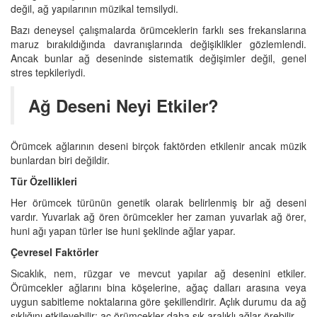
değil, ağ yapılarının müzikal temsilydi.
Bazı deneysel çalışmalarda örümceklerin farklı ses frekanslarına
maruz bırakıldığında davranışlarında değişiklikler gözlemlendi.
Ancak bunlar ağ deseninde sistematik değişimler değil, genel
stres tepkileriydi.
Ağ Deseni Neyi Etkiler?
Örümcek ağlarının deseni birçok faktörden etkilenir ancak müzik
bunlardan biri değildir.
Tür Özellikleri
Her örümcek türünün genetik olarak belirlenmiş bir ağ deseni
vardır. Yuvarlak ağ ören örümcekler her zaman yuvarlak ağ örer,
huni ağı yapan türler ise huni şeklinde ağlar yapar.
Çevresel Faktörler
Sıcaklık, nem, rüzgar ve mevcut yapılar ağ desenini etkiler.
Örümcekler ağlarını bina köşelerine, ağaç dalları arasına veya
uygun sabitleme noktalarına göre şekillendirir. Açlık durumu da ağ
sıklığını etkileyebilir; aç örümcekler daha sık aralıklı ağlar örebilir.