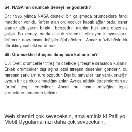
S4: NASA'nın örümcek deneyi ne gösterdi?
C4: 1995 yılında NASA destekli bir çalışmada örümceklere farklı
maddeler verildi. Kafein alan örümcekler kaotik ağlar ördü, esrar
alanlar ağı yarım bıraktı, benzedrin alanlar hızlı ama düzensiz
çalıştı. Bu deney, merkezi sinir sistemini etkileyen kimyasalların
örümcek davranışını değiştirdiğini gösterdi. Ancak müzik böyle bir
nörokimyasal etki yaratmaz.
S5: Örümcekler titreşimi iletişimde kullanır mı?
C5: Evet, örümcekler titreşimi özellikle çiftleşme sırasında kullanır.
Erkek örümcekler dişi ağına özel titreşim desenleri gönderir, bu
"titreşim şarkıları" türe özgüdür. Dişi bu sinyalleri tanıyarak erkeğin
uygun bir eş olup olmadığını anlar. Ayrıca ağdaki titreşimlerden av
türünü tespit edebilirler. Ancak bu, insan müziğine tepki
vermekten tamamen farklıdır
Web sitemizi çok seveceksin, ama eminiz ki Patiliyo
Mobil Uygulama'mızı daha çok seveceksin.