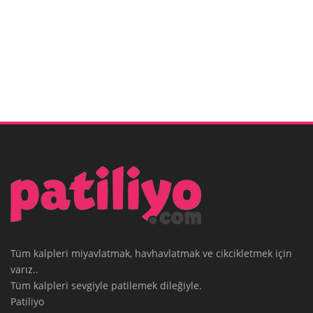
Tüm kalpleri miyavlatmak, havhavlatmak ve cikcikletmek için
varız..
Tüm kalpleri sevgiyle patilemek dileğiyle.
Patiliyo