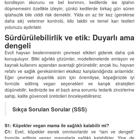
kondisyon skorunu ve bel kıvrımını, kedilerde ise iştahın
düşmemesini özellikle izleyin; çünkü kedilerde birkaç gün süren
iştahsızlık bile ciddi risk demektir. Yılda en az bir kez (gerekirse
daha sık) veteriner kontrolü, kilo takibi ve temel kan testleri
yolunuzu aydınlatır.
Sürdürülebilirlik ve etik: Duyarlı ama
dengeli
Evcil hayvan beslenmesinin çevresel etkileri giderek daha çok
konuşuluyor. Bitki ağırlıklı çözümler, modellemelerde emisyon ve
kaynak kullanımı açısından avantajlı görünebilir; ancak bu, hayvan
refahı ve sağlık gereksinimleri eksiksiz karşılandığında anlamlıdır.
Eğer çevresel duyarlılık sizin için önemliyse, köpeğinizde iyi
formüle edilmiş vegan seçenekleri ve karışık stratejileri
düşünebilir; kedinizde ise et bazlı ama sorumlu tedarik zincirlerine
sahip, kalite güvenceli üreticileri önceleyebilirsiniz.
Sıkça Sorulan Sorular (SSS)
S1: Köpekler vegan mama ile sağlıklı kalabilir mi?
C1:
Evet, köpekler esnek omnivorlardır ve “tam ve dengeli”
formüle edilmiş vegan mamalarla sağlıklı kalabilirler. Yine de