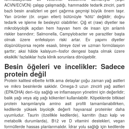
ACVN/ECVCN) çalışıp çalışmadığı, hammadde tedarik zinciri, parti
bazlı besin analizleri ve geri çağırma geçmişi büyük önem taşır.
Yan ürünler (ör. organ etleri) bütünüyle “kötü” değildir; doğru
tedarik ve işleme ile besleyici olabilirler. Çiğ et (raw) diyetler ise
mikrobiyolojik açıdan hem hayvan hem de insan için anlamlı
riskler barındırır; Salmonella, Campylobacter ve parazitler başta
olmak üzere enfeksiyon riski artar. Ev yapımı diyetler
düşünülüyorsa reçete esaslı, bireye özel ve uzman formülasyon
şarttır; aksi hâlde kalsiyum–fosfor dengesi başta olmak üzere
eksiklik/ fazlalıklar hızla klinik sorunlara dönüşebilir.
Besin öğeleri ve incelikler: Sadece
protein değil
Protein kalitesi elbette kritik ama detaylar çoğu zaman yağ asitleri
ve mikro besinlerde saklıdır. Omega‑3 uzun zincirli yağ asitleri
(EPA/DHA) deri–tüy sağlığı ve inflamasyon yönetimi için değerlidir;
balık yağı veya alg yağı kökenleri kullanılabilir. Köpeklerde bitkisel
protein karışımlarıyla amino asit profili tamamlanabilirken,
kedilerde yüksek biyolojik değerli hayvansal proteinler daha
uyumludur. Taurin (özellikle kedilerde), karnitin (bazı kalp ve
metabolik durumlarda), B12 ve D vitamini destekleri, vegan
formüllerde hassas planlanmalıdır. İdrar yolu sağlığı için kedilerde