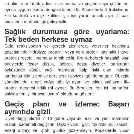
su alımını artırmak adına ıslak mama ve çeşme suyu çözümleri,
ayrıca uygun mineral dengesi önemlidir. Köpeklerde lif fraksiyonu,
kilo kontrolü ve dışkı kalitesi için işe yarar; ancak aşırı lif, bazı
besinlerin emilimini gölgeleyebilir.
Sağlık durumuna göre uyarlama:
Tek beden herkese uymaz
Gıda reaksiyonları ve gerçek alerjilerde, veteriner hekiminiz
gözetiminde hidrolyze proteinli veya yeni protein kaynaklı (novel
protein) reçeteli mamalar tercih edilir. Kronik böbrek hastalığı olan
bireylerde fosfor düşük, böbrek dostu diyetler; pankreatit
öyküsünde düşük yağlı mamalar; kalp riski olan ırklarda
taurin/karnitin izlemi ve gerekirse takviyesi gündeme gelir. Obezite
yönetiminde, enerji yoğunluğu iyi ayarlı ve tokluk sağlayan lif–
protein dengesi kritik rol oynar. Bu örnekler, “en iyi mama”nın
aslında “en iyi bireysel uyum” olduğunu gösterir.
Geçiş planı ve izleme: Başarı
ayrıntıda gizli
Diyet değişimlerini 7–10 güne yayarak, eski ve yeni mamanın
oranını kademeli değiştirin. Dışkı kıvamı, gaz, tüy dökümü, kaşıntı,
enerji düzeyi ve iştahı günlük gözlemleyin. Köpeklerde vücut