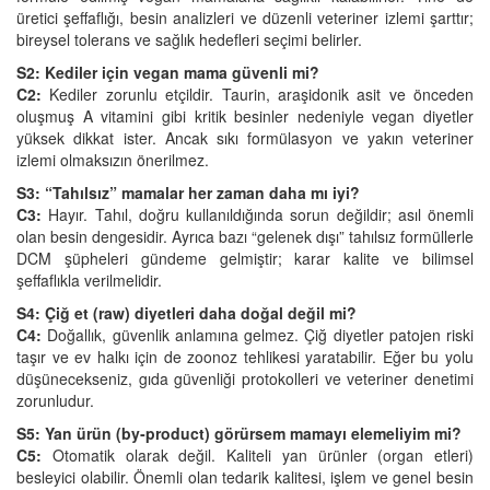
üretici şeffaflığı, besin analizleri ve düzenli veteriner izlemi şarttır;
bireysel tolerans ve sağlık hedefleri seçimi belirler.
S2: Kediler için vegan mama güvenli mi?
C2:
Kediler zorunlu etçildir. Taurin, araşidonik asit ve önceden
oluşmuş A vitamini gibi kritik besinler nedeniyle vegan diyetler
yüksek dikkat ister. Ancak sıkı formülasyon ve yakın veteriner
izlemi olmaksızın önerilmez.
S3: “Tahılsız” mamalar her zaman daha mı iyi?
C3:
Hayır. Tahıl, doğru kullanıldığında sorun değildir; asıl önemli
olan besin dengesidir. Ayrıca bazı “gelenek dışı” tahılsız formüllerle
DCM şüpheleri gündeme gelmiştir; karar kalite ve bilimsel
şeffaflıkla verilmelidir.
S4: Çiğ et (raw) diyetleri daha doğal değil mi?
C4:
Doğallık, güvenlik anlamına gelmez. Çiğ diyetler patojen riski
taşır ve ev halkı için de zoonoz tehlikesi yaratabilir. Eğer bu yolu
düşünecekseniz, gıda güvenliği protokolleri ve veteriner denetimi
zorunludur.
S5: Yan ürün (by‑product) görürsem mamayı elemeliyim mi?
C5:
Otomatik olarak değil. Kaliteli yan ürünler (organ etleri)
besleyici olabilir. Önemli olan tedarik kalitesi, işlem ve genel besin