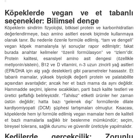
Köpeklerde vegan ve et tabanlı
seçenekler: Bilimsel denge
Köpeklerin sindirim fizyolojisi, bitkisel protein ve karbonhidratları
değerlendirmeye, bazı amino asitleri esnek biçimde kullanmaya
olanak tanır. Bu nedenle özenle formüle edilmiş, “tam ve dengeli”
vegan köpek mamalarıyla iyi sonuçlar rapor edilmiştir; fakat
burada anahtar kelimeler “özenli formülasyon” ve “izlem”dir.
Protein kalitesi, esansiyel amino asit dengesi (özellikle
metiyonin/sistein), B12 ve D vitamini, n‑3 uzun zincirli yağ asitleri
(EPA/DHA için alg yağı destekleri) gibi parametreler hassastır. Et
tabanlı mamalar, yüksek biyolojik değerli protein ve palatabilite
açısından avantajlıdır; ancak her et bazlı mama da aynı değildir.
Hammadde seçimi, işleme sıcaklıkları, parti bazlı kalite testleri ve
üretici şeffaflığı belirleyicidir. “Tahılsız” etiketli ürünler her zaman
üstün değildir; hatta bazı “gelenek dışı” formüllerde dilate
kardiyomiyopati (DCM) şüphesi tartışmaları olmuştur. Kısacası,
köpeklerde hem iyi formüle edilmiş vegan mamalar hem de kaliteli
et bazlı mamalarla sağlıklı bir beslenme mümkündür; seçim,
bireysel tolerans, sağlık durumu ve güvenilir üreticiyle yapılmalıdır.
Kedilerde gerçekçilik: Zorunlu