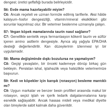
dengesi; üretici şeffaflığı burada belirleyicidir.
S6: Evde mama hazırlayabilir miyim?
C6:
Ancak reçeteli ve uzman formüle edilmiş tariflerle. Aksi hâlde
kalsiyum–fosfor dengesizliği, vitamin/mineral eksiklikleri gibi
sorunlar kaçınılmaz olur. Bir veteriner beslenme uzmanıyla çalışın.
S7: Vegan köpek mamalarında taurin nasıl sağlanır?
C7:
Genellikle sentetik veya fermantasyon kökenli taurin ve sülfür
içeren amino asitlerin dengesiyle. Ayrıca alg yağıyla EPA/DHA
desteği değerlendirilir. Kan düzeylerinin izlenmesi iyi bir
uygulamadır.
S8: Mama değişiminde dışkı bozulursa ne yapmalıyım?
C8:
Geçişi yavaşlatın, bir önceki kademeye dönüp birkaç gün
bekleyin. Persistan ishal, iştahsızlık veya halsizlikte veterinerinize
başvurun.
S9: Kedi ve köpekler için karışık (rotasyon) besleme mantıklı
mı?
C9:
Uygun markalar ve benzer besin profilleri arasında makul bir
rotasyon, seçici iştah ve içerik tedarik dalgalanmalarına karşı
esneklik sağlayabilir. Ancak hassas mideli veya medikal diyette
olan bireylerde sabit kalmak daha güvenlidir.