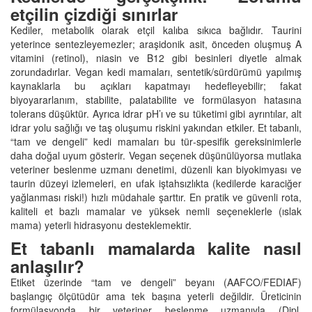
etçilin çizdiği sınırlar
Kediler, metabolik olarak etçil kalıba sıkıca bağlıdır. Taurini
yeterince sentezleyemezler; araşidonik asit, önceden oluşmuş A
vitamini (retinol), niasin ve B12 gibi besinleri diyetle almak
zorundadırlar. Vegan kedi mamaları, sentetik/sürdürümü yapılmış
kaynaklarla bu açıkları kapatmayı hedefleyebilir; fakat
biyoyararlanım, stabilite, palatabilite ve formülasyon hatasına
tolerans düşüktür. Ayrıca idrar pH’ı ve su tüketimi gibi ayrıntılar, alt
idrar yolu sağlığı ve taş oluşumu riskini yakından etkiler. Et tabanlı,
“tam ve dengeli” kedi mamaları bu tür‑spesifik gereksinimlerle
daha doğal uyum gösterir. Vegan seçenek düşünülüyorsa mutlaka
veteriner beslenme uzmanı denetimi, düzenli kan biyokimyası ve
taurin düzeyi izlemeleri, en ufak iştahsızlıkta (kedilerde karaciğer
yağlanması riski!) hızlı müdahale şarttır. En pratik ve güvenli rota,
kaliteli et bazlı mamalar ve yüksek nemli seçeneklerle (ıslak
mama) yeterli hidrasyonu desteklemektir.
Et tabanlı mamalarda kalite nasıl
anlaşılır?
Etiket üzerinde “tam ve dengeli” beyanı (AAFCO/FEDIAF)
başlangıç ölçütüdür ama tek başına yeterli değildir. Üreticinin
formülasyonda bir veteriner beslenme uzmanıyla (Dipl.