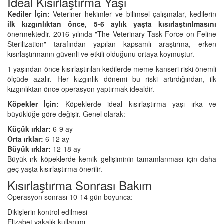
İdeal Kısırlaştırma Yaşı
Kediler İçin:
Veteriner hekimler ve bilimsel çalışmalar, kedilerin
ilk kızgınlıktan önce, 5-6 aylık yaşta kısırlaştırılmasını
önermektedir. 2016 yılında "The Veterinary Task Force on Feline
Sterilization" tarafından yapılan kapsamlı araştırma, erken
kısırlaştırmanın güvenli ve etkili olduğunu ortaya koymuştur.
1 yaşından önce kısırlaştırılan kedilerde meme kanseri riski önemli
ölçüde azalır. Her kızgınlık dönemi bu riski artırdığından, ilk
kızgınlıktan önce operasyon yaptırmak idealdir.
Köpekler İçin:
Köpeklerde ideal kısırlaştırma yaşı ırka ve
büyüklüğe göre değişir. Genel olarak:
Küçük ırklar:
6-9 ay
Orta ırklar:
6-12 ay
Büyük ırklar:
12-18 ay
Büyük ırk köpeklerde kemik gelişiminin tamamlanması için daha
geç yaşta kısırlaştırma önerilir.
Kısırlaştırma Sonrası Bakım
Operasyon sonrası 10-14 gün boyunca:
Dikişlerin kontrol edilmesi
Elizabet yakalık kullanımı