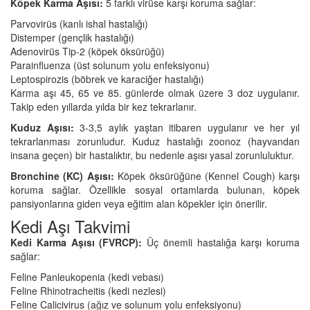
Köpek Karma Aşısı:
5 farklı virüse karşı koruma sağlar:
Parvovirüs (kanlı ishal hastalığı)
Distemper (gençlik hastalığı)
Adenovirüs Tip-2 (köpek öksürüğü)
Parainfluenza (üst solunum yolu enfeksiyonu)
Leptospirozis (böbrek ve karaciğer hastalığı)
Karma aşı 45, 65 ve 85. günlerde olmak üzere 3 doz uygulanır.
Takip eden yıllarda yılda bir kez tekrarlanır.
Kuduz Aşısı:
3-3,5 aylık yaştan itibaren uygulanır ve her yıl
tekrarlanması zorunludur. Kuduz hastalığı zoonoz (hayvandan
insana geçen) bir hastalıktır, bu nedenle aşısı yasal zorunluluktur.
Bronchine (KC) Aşısı:
Köpek öksürüğüne (Kennel Cough) karşı
koruma sağlar. Özellikle sosyal ortamlarda bulunan, köpek
pansiyonlarına giden veya eğitim alan köpekler için önerilir.
Kedi Aşı Takvimi
Kedi Karma Aşısı (FVRCP):
Üç önemli hastalığa karşı koruma
sağlar:
Feline Panleukopenia (kedi vebası)
Feline Rhinotracheitis (kedi nezlesi)
Feline Calicivirus (ağız ve solunum yolu enfeksiyonu)