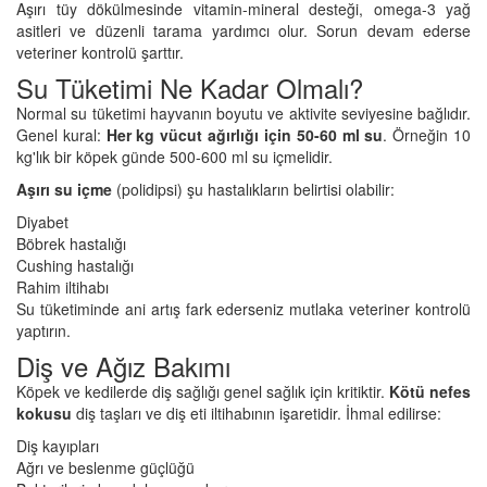
Aşırı tüy dökülmesinde vitamin-mineral desteği, omega-3 yağ
asitleri ve düzenli tarama yardımcı olur. Sorun devam ederse
veteriner kontrolü şarttır.
Su Tüketimi Ne Kadar Olmalı?
Normal su tüketimi hayvanın boyutu ve aktivite seviyesine bağlıdır.
Genel kural:
Her kg vücut ağırlığı için 50-60 ml su
. Örneğin 10
kg'lık bir köpek günde 500-600 ml su içmelidir.
Aşırı su içme
(polidipsi) şu hastalıkların belirtisi olabilir:
Diyabet
Böbrek hastalığı
Cushing hastalığı
Rahim iltihabı
Su tüketiminde ani artış fark ederseniz mutlaka veteriner kontrolü
yaptırın.
Diş ve Ağız Bakımı
Köpek ve kedilerde diş sağlığı genel sağlık için kritiktir.
Kötü nefes
kokusu
diş taşları ve diş eti iltihabının işaretidir. İhmal edilirse:
Diş kayıpları
Ağrı ve beslenme güçlüğü