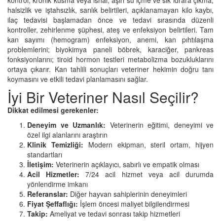
halsizlik ve iştahsızlık, sarılık belirtileri, açıklanamayan kilo kaybı,
ilaç tedavisi başlamadan önce ve tedavi sırasında düzenli
kontroller, zehirlenme şüphesi, ateş ve enfeksiyon belirtileri. Tam
kan sayımı (hemogram) enfeksiyon, anemi, kan pıhtılaşma
problemlerini; biyokimya paneli böbrek, karaciğer, pankreas
fonksiyonlarını; tiroid hormon testleri metabolizma bozukluklarını
ortaya çıkarır. Kan tahlili sonuçları veteriner hekimin doğru tanı
koymasını ve etkili tedavi planlamasını sağlar.
İyi Bir Veteriner Nasıl Seçilir?
Dikkat edilmesi gerekenler:
Deneyim ve Uzmanlık:
Veterinerin eğitimi, deneyimi ve
özel ilgi alanlarını araştırın
Klinik Temizliği:
Modern ekipman, steril ortam, hijyen
standartları
İletişim:
Veterinerin açıklayıcı, sabırlı ve empatik olması
Acil Hizmetler:
7/24 acil hizmet veya acil durumda
yönlendirme imkanı
Referanslar:
Diğer hayvan sahiplerinin deneyimleri
Fiyat Şeffaflığı:
İşlem öncesi maliyet bilgilendirmesi
Takip:
Ameliyat ve tedavi sonrası takip hizmetleri