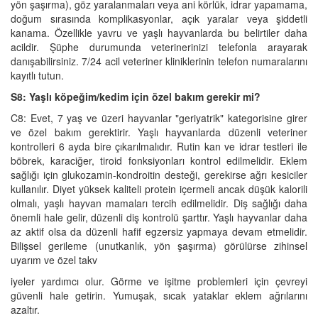
yön şaşırma), göz yaralanmaları veya ani körlük, idrar yapamama,
doğum sırasında komplikasyonlar, açık yaralar veya şiddetli
kanama. Özellikle yavru ve yaşlı hayvanlarda bu belirtiler daha
acildir. Şüphe durumunda veterinerinizi telefonla arayarak
danışabilirsiniz. 7/24 acil veteriner kliniklerinin telefon numaralarını
kayıtlı tutun.
S8: Yaşlı köpeğim/kedim için özel bakım gerekir mi?
C8: Evet, 7 yaş ve üzeri hayvanlar "geriyatrik" kategorisine girer
ve özel bakım gerektirir. Yaşlı hayvanlarda düzenli veteriner
kontrolleri 6 ayda bire çıkarılmalıdır. Rutin kan ve idrar testleri ile
böbrek, karaciğer, tiroid fonksiyonları kontrol edilmelidir. Eklem
sağlığı için glukozamin-kondroitin desteği, gerekirse ağrı kesiciler
kullanılır. Diyet yüksek kaliteli protein içermeli ancak düşük kalorili
olmalı, yaşlı hayvan mamaları tercih edilmelidir. Diş sağlığı daha
önemli hale gelir, düzenli diş kontrolü şarttır. Yaşlı hayvanlar daha
az aktif olsa da düzenli hafif egzersiz yapmaya devam etmelidir.
Bilişsel gerileme (unutkanlık, yön şaşırma) görülürse zihinsel
uyarım ve özel takv
iyeler yardımcı olur. Görme ve işitme problemleri için çevreyi
güvenli hale getirin. Yumuşak, sıcak yataklar eklem ağrılarını
azaltır.