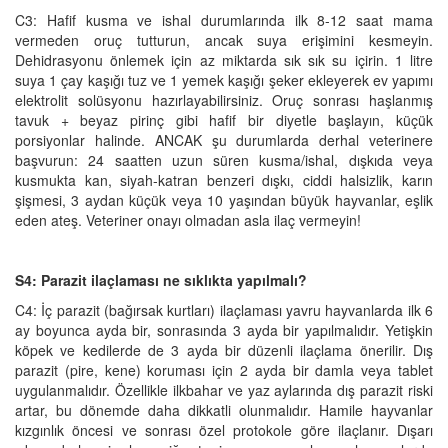
C3: Hafif kusma ve ishal durumlarında ilk 8-12 saat mama
vermeden oruç tutturun, ancak suya erişimini kesmeyin.
Dehidrasyonu önlemek için az miktarda sık sık su içirin. 1 litre
suya 1 çay kaşığı tuz ve 1 yemek kaşığı şeker ekleyerek ev yapımı
elektrolit solüsyonu hazırlayabilirsiniz. Oruç sonrası haşlanmış
tavuk + beyaz pirinç gibi hafif bir diyetle başlayın, küçük
porsiyonlar halinde. ANCAK şu durumlarda derhal veterinere
başvurun: 24 saatten uzun süren kusma/ishal, dışkıda veya
kusmukta kan, siyah-katran benzeri dışkı, ciddi halsizlik, karın
şişmesi, 3 aydan küçük veya 10 yaşından büyük hayvanlar, eşlik
eden ateş. Veteriner onayı olmadan asla ilaç vermeyin!
S4: Parazit ilaçlaması ne sıklıkta yapılmalı?
C4: İç parazit (bağırsak kurtları) ilaçlaması yavru hayvanlarda ilk 6
ay boyunca ayda bir, sonrasında 3 ayda bir yapılmalıdır. Yetişkin
köpek ve kedilerde de 3 ayda bir düzenli ilaçlama önerilir. Dış
parazit (pire, kene) koruması için 2 ayda bir damla veya tablet
uygulanmalıdır. Özellikle ilkbahar ve yaz aylarında dış parazit riski
artar, bu dönemde daha dikkatli olunmalıdır. Hamile hayvanlar
kızgınlık öncesi ve sonrası özel protokole göre ilaçlanır. Dışarı