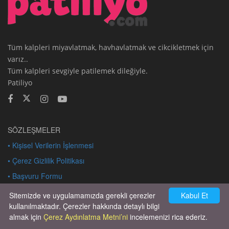
Tüm kalpleri miyavlatmak, havhavlatmak ve cikcikletmek için
varız..
Tüm kalpleri sevgiyle patilemek dileğiyle.
Patiliyo
SÖZLEŞMELER
• Kişisel Verilerin İşlenmesi
• Çerez Gizlilik Politikası
• Başvuru Formu
• Veri Sahibi Başvuru Prosedürü
Sitemizde ve uygulamamızda gerekli çerezler
Kabul Et
kullanılmaktadır. Çerezler hakkında detaylı bilgi
almak için
Çerez Aydınlatma Metni’ni
incelemenizi rica ederiz.