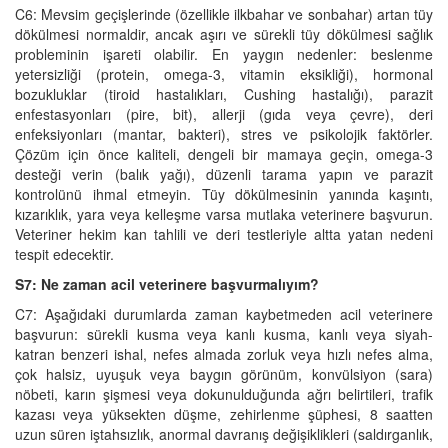
C6: Mevsim geçişlerinde (özellikle ilkbahar ve sonbahar) artan tüy
dökülmesi normaldir, ancak aşırı ve sürekli tüy dökülmesi sağlık
probleminin işareti olabilir. En yaygın nedenler: beslenme
yetersizliği (protein, omega-3, vitamin eksikliği), hormonal
bozukluklar (tiroid hastalıkları, Cushing hastalığı), parazit
enfestasyonları (pire, bit), allerji (gıda veya çevre), deri
enfeksiyonları (mantar, bakteri), stres ve psikolojik faktörler.
Çözüm için önce kaliteli, dengeli bir mamaya geçin, omega-3
desteği verin (balık yağı), düzenli tarama yapın ve parazit
kontrolünü ihmal etmeyin. Tüy dökülmesinin yanında kaşıntı,
kızarıklık, yara veya kelleşme varsa mutlaka veterinere başvurun.
Veteriner hekim kan tahlili ve deri testleriyle altta yatan nedeni
tespit edecektir.
S7: Ne zaman acil veterinere başvurmalıyım?
C7: Aşağıdaki durumlarda zaman kaybetmeden acil veterinere
başvurun: sürekli kusma veya kanlı kusma, kanlı veya siyah-
katran benzeri ishal, nefes almada zorluk veya hızlı nefes alma,
çok halsiz, uyuşuk veya baygın görünüm, konvülsiyon (sara)
nöbeti, karın şişmesi veya dokunulduğunda ağrı belirtileri, trafik
kazası veya yüksekten düşme, zehirlenme şüphesi, 8 saatten
uzun süren iştahsızlık, anormal davranış değişiklikleri (saldırganlık,