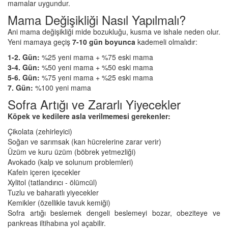
mamalar uygundur.
Mama Değişikliği Nasıl Yapılmalı?
Ani mama değişikliği mide bozukluğu, kusma ve ishale neden olur.
Yeni mamaya geçiş
7-10 gün boyunca
kademeli olmalıdır:
1-2. Gün:
%25 yeni mama + %75 eski mama
3-4. Gün:
%50 yeni mama + %50 eski mama
5-6. Gün:
%75 yeni mama + %25 eski mama
7. Gün:
%100 yeni mama
Sofra Artığı ve Zararlı Yiyecekler
Köpek ve kedilere asla verilmemesi gerekenler:
Çikolata (zehirleyici)
Soğan ve sarımsak (kan hücrelerine zarar verir)
Üzüm ve kuru üzüm (böbrek yetmezliği)
Avokado (kalp ve solunum problemleri)
Kafein içeren içecekler
Xylitol (tatlandırıcı - ölümcül)
Tuzlu ve baharatlı yiyecekler
Kemikler (özellikle tavuk kemiği)
Sofra artığı beslemek dengeli beslemeyi bozar, obeziteye ve
pankreas iltihabına yol açabilir.