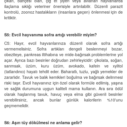
çıkan, bahçesi olan, çiğ et yiyen veya avlanan hayvanlarda
ilaçlama sıklığı veteriner önerisiyle artırılabilir. Düzenli parazit
kontrolü, zoonoz hastalıkların (insanlara geçen) önlenmesi için de
kritiktir.
S5: Evcil hayvanıma sofra artığı verebilir miyim?
C5: Hayır, evcil hayvanlarınıza düzenli olarak sofra artığı
vermemelisiniz. Sofra artıkları dengeli beslenmeyi bozar,
obeziteye, pankreas iltihabına ve mide-bağırsak problemlerine yol
açar. Ayrıca bazı besinler doğrudan zehirleyicidir: çikolata, soğan,
sarımsak, üzüm, kuru üzüm, avokado, kafein ve xylitol
(tatlandırıcı) hayatı tehdit eder. Baharatlı, tuzlu, yağlı yemekler de
zararlıdır. Tavuk ve balık kemikleri boğulma ve bağırsak delinmesi
riski taşır. Evcil hayvanınız için özel olarak formüle edilmiş, yaşına
ve sağlık durumuna uygun kaliteli mama kullanın. Ara sıra ödül
olarak haşlanmış tavuk, havuç veya elma gibi güvenli besinler
verebilirsiniz, ancak bunlar günlük kalorilerin %10'unu
geçmemelidir.
S6: Aşırı tüy dökülmesi ne anlama gelir?