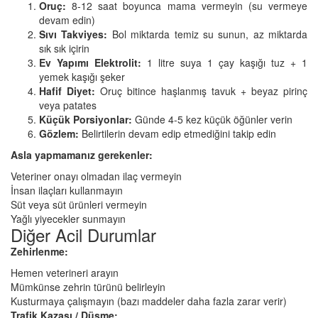
Oruç:
8-12 saat boyunca mama vermeyin (su vermeye
devam edin)
Sıvı Takviyes:
Bol miktarda temiz su sunun, az miktarda
sık sık içirin
Ev Yapımı Elektrolit:
1 litre suya 1 çay kaşığı tuz + 1
yemek kaşığı şeker
Hafif Diyet:
Oruç bitince haşlanmış tavuk + beyaz pirinç
veya patates
Küçük Porsiyonlar:
Günde 4-5 kez küçük öğünler verin
Gözlem:
Belirtilerin devam edip etmediğini takip edin
Asla yapmamanız gerekenler:
Veteriner onayı olmadan ilaç vermeyin
İnsan ilaçları kullanmayın
Süt veya süt ürünleri vermeyin
Yağlı yiyecekler sunmayın
Diğer Acil Durumlar
Zehirlenme:
Hemen veterineri arayın
Mümkünse zehrin türünü belirleyin
Kusturmaya çalışmayın (bazı maddeler daha fazla zarar verir)
Trafik Kazası / Düşme: