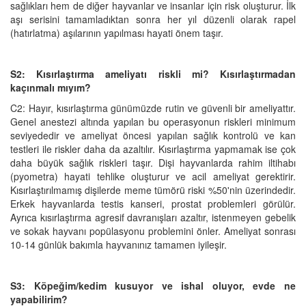
sağlıkları hem de diğer hayvanlar ve insanlar için risk oluşturur. İlk
aşı serisini tamamladıktan sonra her yıl düzenli olarak rapel
(hatırlatma) aşılarının yapılması hayati önem taşır.
S2: Kısırlaştırma ameliyatı riskli mi? Kısırlaştırmadan
kaçınmalı mıyım?
C2: Hayır, kısırlaştırma günümüzde rutin ve güvenli bir ameliyattır.
Genel anestezi altında yapılan bu operasyonun riskleri minimum
seviyededir ve ameliyat öncesi yapılan sağlık kontrolü ve kan
testleri ile riskler daha da azaltılır. Kısırlaştırma yapmamak ise çok
daha büyük sağlık riskleri taşır. Dişi hayvanlarda rahim iltihabı
(pyometra) hayati tehlike oluşturur ve acil ameliyat gerektirir.
Kısırlaştırılmamış dişilerde meme tümörü riski %50'nin üzerindedir.
Erkek hayvanlarda testis kanseri, prostat problemleri görülür.
Ayrıca kısırlaştırma agresif davranışları azaltır, istenmeyen gebelik
ve sokak hayvanı popülasyonu problemini önler. Ameliyat sonrası
10-14 günlük bakımla hayvanınız tamamen iyileşir.
S3: Köpeğim/kedim kusuyor ve ishal oluyor, evde ne
yapabilirim?