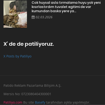
Cok huysal asla tırmalama huyu yok yeni
kısırlastırdım tuvalet egitimi de var
kumundan baska yere ya...
02.03.2026
X' de de patiliyoruz.
X Posts by Patiliyo
Patido Reklam Pazarlama Bilişim A.Ş.
Mersis No: 0723080404300001
Patiliyo.com
Bu site
Basefy
tarafından aşkla yapılmıştır.