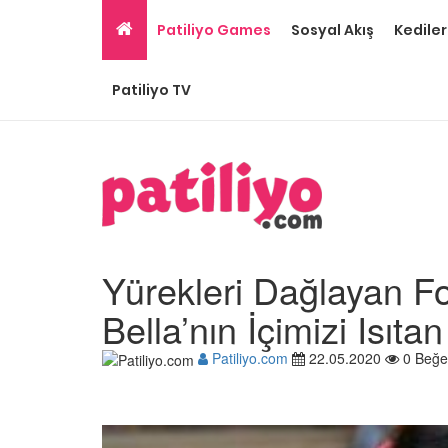
Patiliyo Games
Sosyal Akış
Kediler
Patiliyo TV
Yürekleri Dağlayan Fo
Bella’nın İçimizi Isıta
Patiliyo.com
22.05.2020
0 Beğe
Ev Ortamına ve Yaşa
Standartlarına Uygun
Kolay 14 Evcil Hayvan