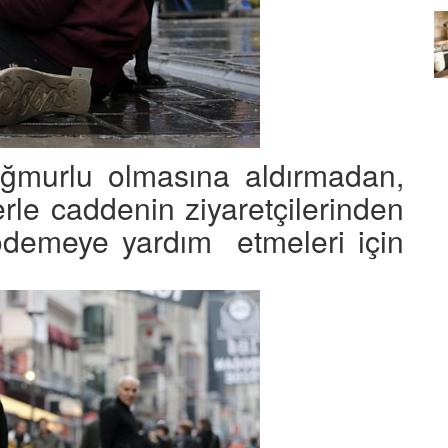
Köpeklerin mi Ağızları Daha
Temiz, İnsanların mı? Bilim Ne
mleri:
Diyor?
ntemleri
05.10.2025
ğmurlu olmasına aldırmadan,
le caddenin ziyaretçilerinden
ı ödemeye yardım etmeleri için