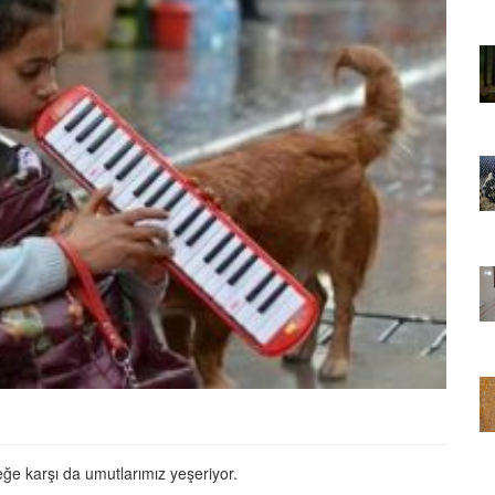
01.01.2025
Sözler ve
Köpeklerle İlgili Ünlü Sözler ve
Atasözleri
03.04.2024
nakları
İzmir’deki Hayvan Barınakları
22.05.2020
rınakları
Ankara’daki Hayvan Barınakları
22.05.2020
öpeklerin
Köpeğim Su İçmiyor, Köpeklerin
Su İçmeme Sebepleri
22.05.2020
e karşı da umutlarımız yeşeriyor.