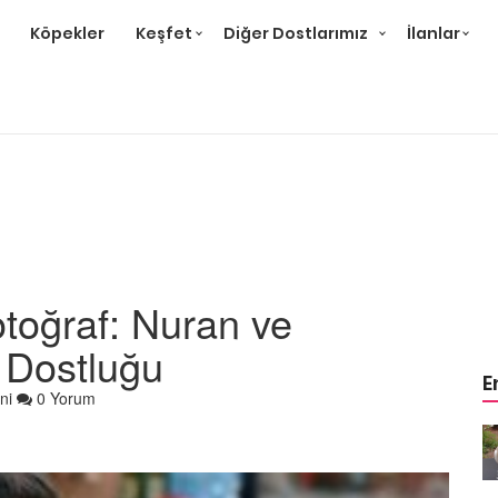
Köpekler
Keşfet
Diğer Dostlarımız
İlanlar
toğraf: Nuran ve
n Dostluğu
E
ni
0 Yorum
m
Ev Ortamına ve Yaşam
 Bakımı
Standartlarına Uygun Bakımı
Kolay 14 Evcil Hayvan