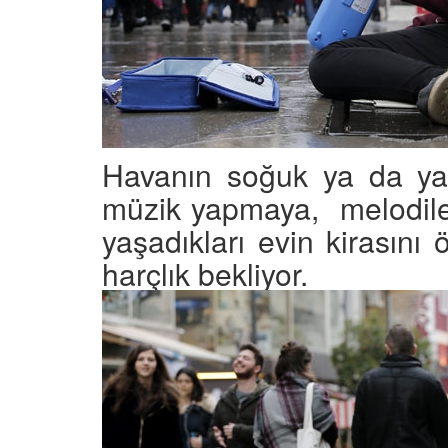
 Ayrılık Anksiyetesi:
Tedavi Yöntemleri”
, Nedenleri ve Etkili
19.10.2025
ları
25
Köpeklerde Kilo Proble
Sağlıklı Zayıflama Yö
15.10.2025
Havanın soğuk ya da ya
müzik yapmaya, melodiler
yaşadıkları evin kirasın
harçlık bekliyor.