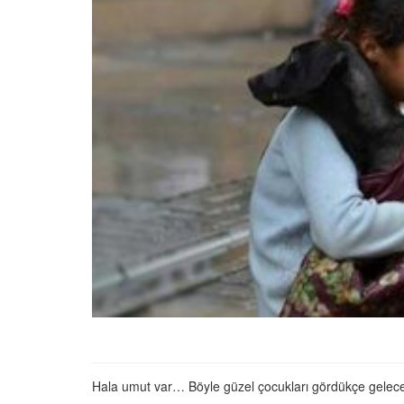
01.01.2025
Köpeklerle İlgili Ünlü 
Atasözleri
03.04.2024
İzmir’deki Hayvan Barı
22.05.2020
Ankara’daki Hayvan Ba
22.05.2020
Köpeğim Su İçmiyor, K
Su İçmeme Sebepleri
22.05.2020
Hala umut var… Böyle güzel çocukları gördükçe geleceğ