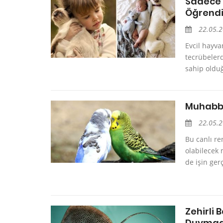
Sadece 
Öğrendi
22.05.
Evcil hayva
tecrübelerd
sahip oldu
Muhabbe
22.05.
Bu canlı ren
olabilecek 
de işin gerç
Zehirli 
Duymadığ