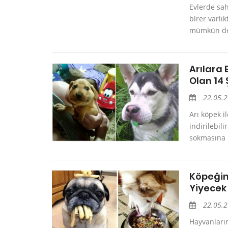
Evlerde sah
birer varlık
mümkün deği
Arılara 
Olan 14 
22.05.
Arı köpek i
indirilebil
sokmasına ka
Köpeğin
Yiyecek
22.05.
Hayvanların