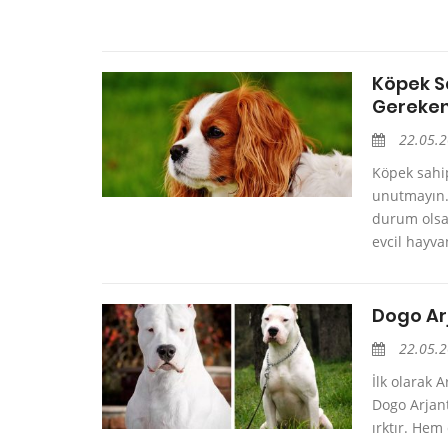
Köpek 
Gereken
22.05.
Köpek sahi
unutmayın…
durum olsa
evcil hayvan
Dogo Arj
22.05.
İlk olarak 
Dogo Arjant
ırktır. Hem