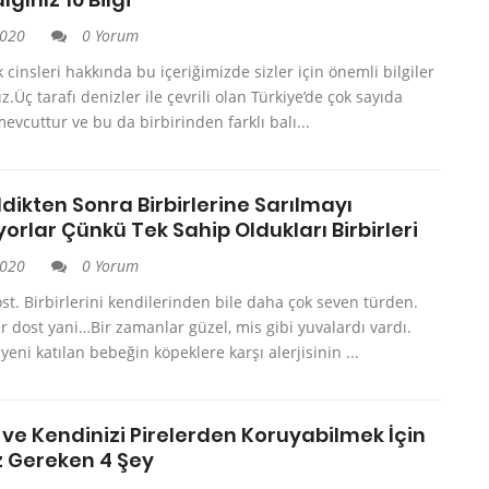
2020
0 Yorum
k cinsleri hakkında bu içeriğimizde sizler için önemli bilgiler
z.Üç tarafı denizler ile çevrili olan Türkiye’de çok sayıda
mevcuttur ve bu da birbirinden farklı balı...
ldikten Sonra Birbirlerine Sarılmayı
orlar Çünkü Tek Sahip Oldukları Birbirleri
2020
0 Yorum
ost. Birbirlerini kendilerinden bile daha çok seven türden.
r dost yani…Bir zamanlar güzel, mis gibi yuvalardı vardı.
yeni katılan bebeğin köpeklere karşı alerjisinin ...
 ve Kendinizi Pirelerden Koruyabilmek İçin
z Gereken 4 Şey