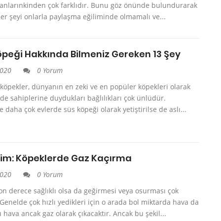
sanlarınkinden çok farklıdır. Bunu göz önünde bulundurarak
er şeyi onlarla paylaşma eğiliminde olmamalı ve...
öpeği Hakkında Bilmeniz Gereken 13 Şey
2020
0 Yorum
 köpekler, dünyanın en zeki ve en popüler köpekleri olarak
r de sahiplerine duydukları bağlılıkları çok ünlüdür.
aha çok evlerde süs köpeği olarak yetiştirilse de aslı...
im: Köpeklerde Gaz Kaçırma
2020
0 Yorum
on derece sağlıklı olsa da geğirmesi veya osurması çok
Genelde çok hızlı yedikleri için o arada bol miktarda hava da
u hava ancak gaz olarak çıkacaktır. Ancak bu şekil...