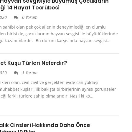
Hayvan Sevgisiyle Büyümüş Çocukların
ği 14 Hayat Tecrübesi
2020
0 Yorum
n sahibi olan pek çok ailenin deneyimlediği en olumlu
en birisi de, çocuklarının hayvan sevgisi ile büyüdüklerinde
ğu kazanımlardır. Bu durum karşısında hayvan sevgisi...
t Kuşu Türleri Nelerdir?
2020
1 Yorum
kleri olan, cıvıl cıvıl ve gerçekten evde can yoldaşı
muhabbet kuşları, ilk bakışta birbirlerinin aynısı görünseler
eği farklı türlere sahip olmalarıdır. Nasıl ki kö...
Balık Cinsleri Hakkında Daha Önce
ınız 10 Bilgi