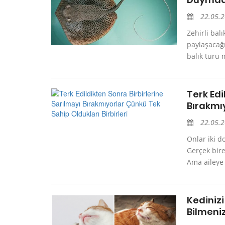
22.05.
Zehirli balı
paylaşacağı
balık türü 
Terk Edi
Bırakmıy
22.05.
Onlar iki d
Gerçek bire
Ama aileye 
Kedinizi
Bilmeni