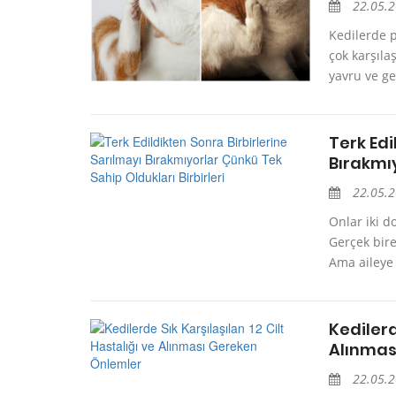
22.05.
Kedilerde pi
çok karşılaş
yavru ve ge
Terk Edi
Bırakmıy
22.05.
Onlar iki d
Gerçek bire
Ama aileye 
Kedilerd
Alınmas
22.05.