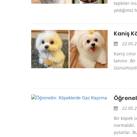
tepkiler in
yediğimiz h
Kaniş K
22.05.
Kaniş cinsi
tanınır. Bi
Günümüzde d
Öğrenel
22.05.
Bir köpek s
normaldir. 
yutarlar. B