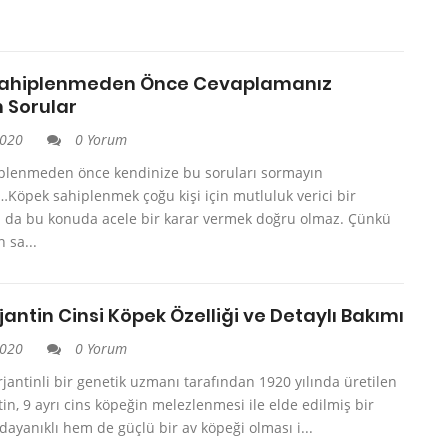
Sahiplenmeden Önce Cevaplamanız
 Sorular
2020
0 Yorum
plenmeden önce kendinize bu soruları sormayın
Köpek sahiplenmek çoğu kişi için mutluluk verici bir
 da bu konuda acele bir karar vermek doğru olmaz. Çünkü
 sa...
antin Cinsi Köpek Özelliği ve Detaylı Bakımı
2020
0 Yorum
Arjantinli bir genetik uzmanı tarafından 1920 yılında üretilen
in, 9 ayrı cins köpeğin melezlenmesi ile elde edilmiş bir
 dayanıklı hem de güçlü bir av köpeği olması i...