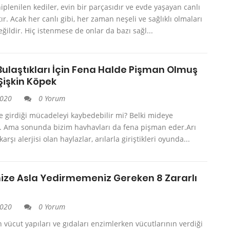
iplenilen kediler, evin bir parçasıdır ve evde yaşayan canlı
tır. Acak her canlı gibi, her zaman neşeli ve sağlıklı olmaları
ldir. Hiç istenmese de onlar da bazı sağl...
Bulaştıkları İçin Fena Halde Pişman Olmuş
Şişkin Köpek
2020
0 Yorum
le girdiği mücadeleyi kaybedebilir mi? Belki mideye
ir. Ama sonunda bizim havhavları da fena pişman eder.Arı
rşı alerjisi olan haylazlar, arılarla giriştikleri oyunda...
ize Asla Yedirmemeniz Gereken 8 Zararlı
2020
0 Yorum
 vücut yapıları ve gıdaları enzimlerken vücutlarının verdiği