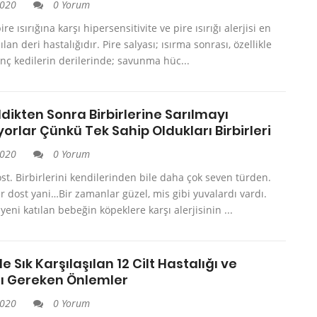
2020
0 Yorum
re ısırığına karşı hipersensitivite ve pire ısırığı alerjisi en
ılan deri hastalığıdır. Pire salyası; ısırma sonrası, özellikle
nç kedilerin derilerinde; savunma hüc...
ldikten Sonra Birbirlerine Sarılmayı
orlar Çünkü Tek Sahip Oldukları Birbirleri
2020
0 Yorum
ost. Birbirlerini kendilerinden bile daha çok seven türden.
r dost yani…Bir zamanlar güzel, mis gibi yuvalardı vardı.
yeni katılan bebeğin köpeklere karşı alerjisinin ...
e Sık Karşılaşılan 12 Cilt Hastalığı ve
ı Gereken Önlemler
2020
0 Yorum