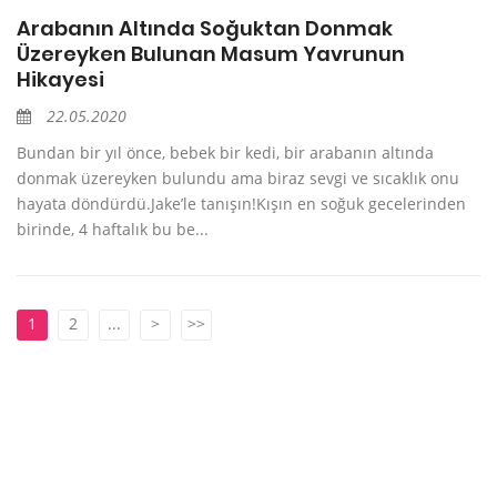
Arabanın Altında Soğuktan Donmak
Üzereyken Bulunan Masum Yavrunun
Hikayesi
22.05.2020
Bundan bir yıl önce, bebek bir kedi, bir arabanın altında
donmak üzereyken bulundu ama biraz sevgi ve sıcaklık onu
hayata döndürdü.Jake’le tanışın!Kışın en soğuk gecelerinden
birinde, 4 haftalık bu be...
1
2
...
>
>>