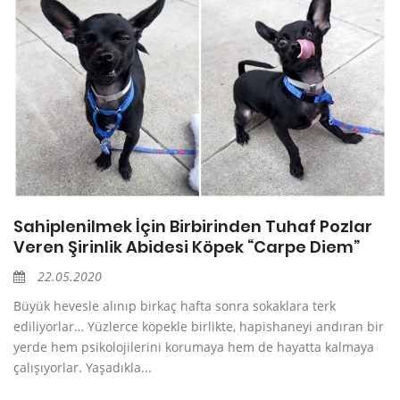
Sahiplenilmek İçin Birbirinden Tuhaf Pozlar
Veren Şirinlik Abidesi Köpek “Carpe Diem”
22.05.2020
Büyük hevesle alınıp birkaç hafta sonra sokaklara terk
ediliyorlar… Yüzlerce köpekle birlikte, hapishaneyi andıran bir
yerde hem psikolojilerini korumaya hem de hayatta kalmaya
çalışıyorlar. Yaşadıkla...