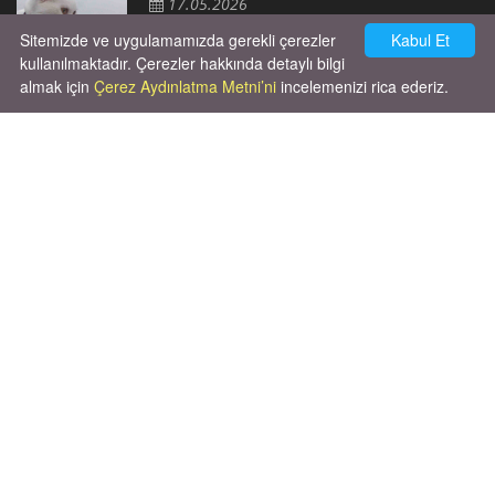
17.05.2026
Sitemizde ve uygulamamızda gerekli çerezler
Kabul Et
kullanılmaktadır. Çerezler hakkında detaylı bilgi
almak için
Çerez Aydınlatma Metni’ni
incelemenizi rica ederiz.
Cok huysal asla tırmalama huyu yok yeni
kısırlastırdım tuvalet egitimi de var
kumundan baska yere ya...
02.03.2026
X' de de patiliyoruz.
X Posts by Patiliyo