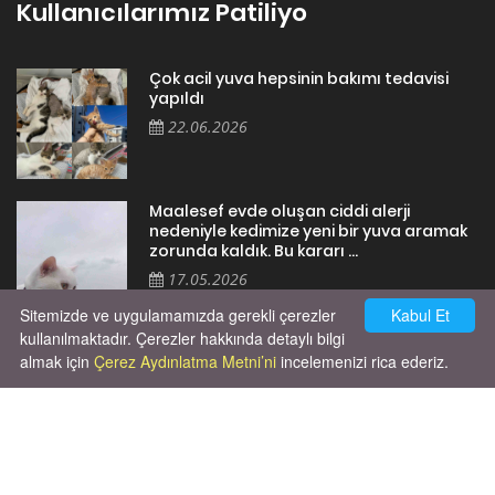
Kullanıcılarımız Patiliyo
Çok acil yuva hepsinin bakımı tedavisi
yapıldı
22.06.2026
Maalesef evde oluşan ciddi alerji
nedeniyle kedimize yeni bir yuva aramak
zorunda kaldık. Bu kararı ...
17.05.2026
Sitemizde ve uygulamamızda gerekli çerezler
Kabul Et
kullanılmaktadır. Çerezler hakkında detaylı bilgi
almak için
Çerez Aydınlatma Metni’ni
incelemenizi rica ederiz.
Cok huysal asla tırmalama huyu yok yeni
kısırlastırdım tuvalet egitimi de var
kumundan baska yere ya...