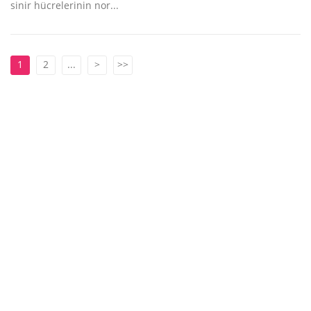
sinir hücrelerinin nor...
1
2
...
>
>>