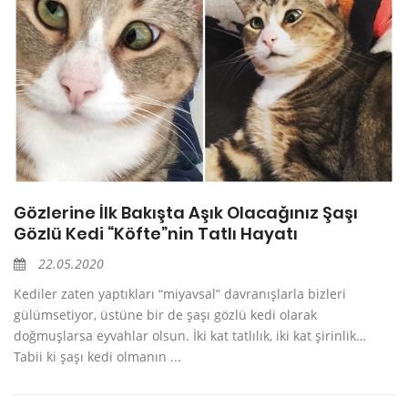
Gözlerine İlk Bakışta Aşık Olacağınız Şaşı
Gözlü Kedi “Köfte”nin Tatlı Hayatı
22.05.2020
Kediler zaten yaptıkları “miyavsal” davranışlarla bizleri
gülümsetiyor, üstüne bir de şaşı gözlü kedi olarak
doğmuşlarsa eyvahlar olsun. İki kat tatlılık, iki kat şirinlik…
Tabii ki şaşı kedi olmanın ...