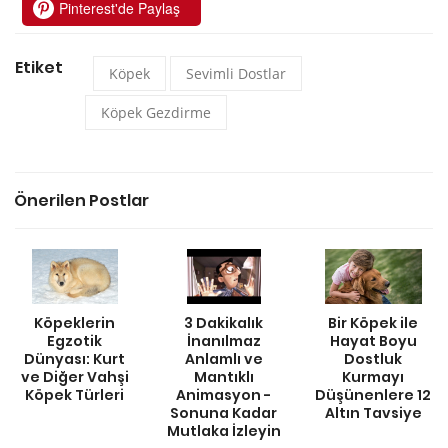
Pinterest'de Paylaş
Etiket
Köpek
Sevimli Dostlar
Köpek Gezdirme
Önerilen Postlar
Köpeklerin
3 Dakikalık
Bir Köpek ile
Egzotik
İnanılmaz
Hayat Boyu
Dünyası: Kurt
Anlamlı ve
Dostluk
ve Diğer Vahşi
Mantıklı
Kurmayı
Köpek Türleri
Animasyon -
Düşünenlere 12
Sonuna Kadar
Altın Tavsiye
Mutlaka İzleyin