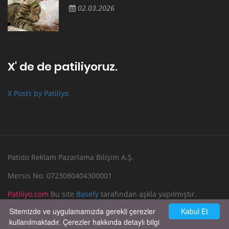
02.03.2026
X' de de patiliyoruz.
X Posts by Patiliyo
Patido Reklam Pazarlama Bilişim A.Ş.
Mersis No: 0723080404300001
Patiliyo.com
Bu site
Basefy
tarafından aşkla yapılmıştır.
Sitemizde ve uygulamamızda gerekli çerezler
Kabul Et
Reklam Verin
Bize Yazın
kullanılmaktadır. Çerezler hakkında detaylı bilgi