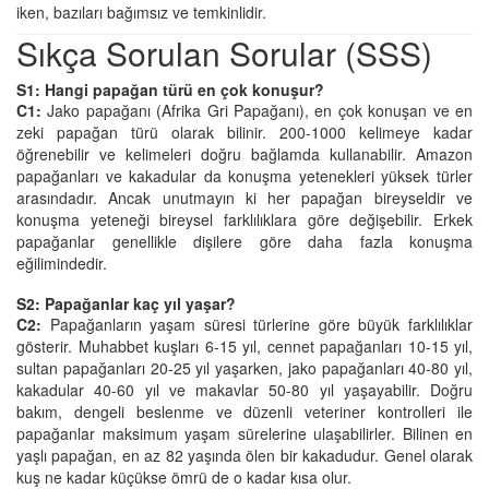
iken, bazıları bağımsız ve temkinlidir.
Sıkça Sorulan Sorular (SSS)
S1: Hangi papağan türü en çok konuşur?
C1:
Jako papağanı (Afrika Gri Papağanı), en çok konuşan ve en
zeki papağan türü olarak bilinir. 200-1000 kelimeye kadar
öğrenebilir ve kelimeleri doğru bağlamda kullanabilir. Amazon
papağanları ve kakadular da konuşma yetenekleri yüksek türler
arasındadır. Ancak unutmayın ki her papağan bireyseldir ve
konuşma yeteneği bireysel farklılıklara göre değişebilir. Erkek
papağanlar genellikle dişilere göre daha fazla konuşma
eğilimindedir.
S2: Papağanlar kaç yıl yaşar?
C2:
Papağanların yaşam süresi türlerine göre büyük farklılıklar
gösterir. Muhabbet kuşları 6-15 yıl, cennet papağanları 10-15 yıl,
sultan papağanları 20-25 yıl yaşarken, jako papağanları 40-80 yıl,
kakadular 40-60 yıl ve makavlar 50-80 yıl yaşayabilir. Doğru
bakım, dengeli beslenme ve düzenli veteriner kontrolleri ile
papağanlar maksimum yaşam sürelerine ulaşabilirler. Bilinen en
yaşlı papağan, en az 82 yaşında ölen bir kakadudur. Genel olarak
kuş ne kadar küçükse ömrü de o kadar kısa olur.