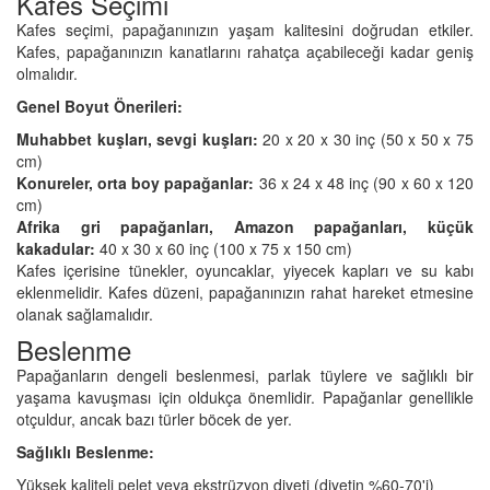
Kafes Seçimi
Kafes seçimi, papağanınızın yaşam kalitesini doğrudan etkiler.
Kafes, papağanınızın kanatlarını rahatça açabileceği kadar geniş
olmalıdır.
Genel Boyut Önerileri:
Muhabbet kuşları, sevgi kuşları:
20 x 20 x 30 inç (50 x 50 x 75
cm)
Konureler, orta boy papağanlar:
36 x 24 x 48 inç (90 x 60 x 120
cm)
Afrika gri papağanları, Amazon papağanları, küçük
kakadular:
40 x 30 x 60 inç (100 x 75 x 150 cm)
Kafes içerisine tünekler, oyuncaklar, yiyecek kapları ve su kabı
eklenmelidir. Kafes düzeni, papağanınızın rahat hareket etmesine
olanak sağlamalıdır.
Beslenme
Papağanların dengeli beslenmesi, parlak tüylere ve sağlıklı bir
yaşama kavuşması için oldukça önemlidir. Papağanlar genellikle
otçuldur, ancak bazı türler böcek de yer.
Sağlıklı Beslenme:
Yüksek kaliteli pelet veya ekstrüzyon diyeti (diyetin %60-70'i)