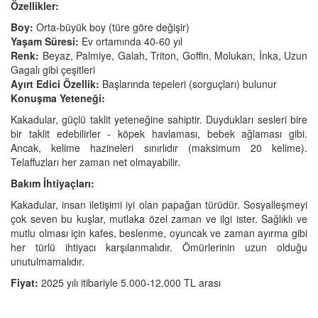
Özellikler:
Boy:
Orta-büyük boy (türe göre değişir)
Yaşam Süresi:
Ev ortamında 40-60 yıl
Renk:
Beyaz, Palmiye, Galah, Triton, Goffin, Molukan, İnka, Uzun
Gagalı gibi çeşitleri
Ayırt Edici Özellik:
Başlarında tepeleri (sorguçları) bulunur
Konuşma Yeteneği:
Kakadular, güçlü taklit yeteneğine sahiptir. Duydukları sesleri bire
bir taklit edebilirler - köpek havlaması, bebek ağlaması gibi.
Ancak, kelime hazineleri sınırlıdır (maksimum 20 kelime).
Telaffuzları her zaman net olmayabilir.
Bakım İhtiyaçları:
Kakadular, insan iletişimi iyi olan papağan türüdür. Sosyalleşmeyi
çok seven bu kuşlar, mutlaka özel zaman ve ilgi ister. Sağlıklı ve
mutlu olması için kafes, beslenme, oyuncak ve zaman ayırma gibi
her türlü ihtiyacı karşılanmalıdır. Ömürlerinin uzun olduğu
unutulmamalıdır.
Fiyat:
2025 yılı itibariyle 5.000-12.000 TL arası