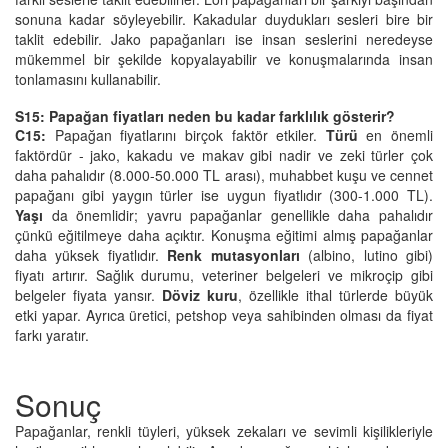
sonuna kadar söyleyebilir. Kakadular duydukları sesleri bire bir
taklit edebilir. Jako papağanları ise insan seslerini neredeyse
mükemmel bir şekilde kopyalayabilir ve konuşmalarında insan
tonlamasını kullanabilir.
S15: Papağan fiyatları neden bu kadar farklılık gösterir?
C15:
Papağan fiyatlarını birçok faktör etkiler.
Türü
en önemli
faktördür - jako, kakadu ve makav gibi nadir ve zeki türler çok
daha pahalıdır (8.000-50.000 TL arası), muhabbet kuşu ve cennet
papağanı gibi yaygın türler ise uygun fiyatlıdır (300-1.000 TL).
Yaşı
da önemlidir; yavru papağanlar genellikle daha pahalıdır
çünkü eğitilmeye daha açıktır. Konuşma eğitimi almış papağanlar
daha yüksek fiyatlıdır.
Renk mutasyonları
(albino, lutino gibi)
fiyatı artırır. Sağlık durumu, veteriner belgeleri ve mikroçip gibi
belgeler fiyata yansır.
Döviz kuru
, özellikle ithal türlerde büyük
etki yapar. Ayrıca üretici, petshop veya sahibinden olması da fiyat
farkı yaratır.
Sonuç
Papağanlar, renkli tüyleri, yüksek zekaları ve sevimli kişilikleriyle