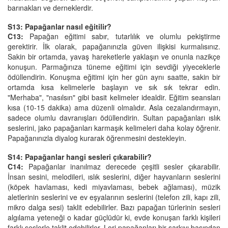
barınakları ve derneklerdir.
S13: Papağanlar nasıl eğitilir?
C13:
Papağan eğitimi sabır, tutarlılık ve olumlu pekiştirme
gerektirir. İlk olarak, papağanınızla güven ilişkisi kurmalısınız.
Sakin bir ortamda, yavaş hareketlerle yaklaşın ve onunla nazikçe
konuşun. Parmağınıza tüneme eğitimi için sevdiği yiyeceklerle
ödüllendirin. Konuşma eğitimi için her gün aynı saatte, sakin bir
ortamda kısa kelimelerle başlayın ve sık sık tekrar edin.
"Merhaba", "nasılsın" gibi basit kelimeler idealdir. Eğitim seansları
kısa (10-15 dakika) ama düzenli olmalıdır. Asla cezalandırmayın,
sadece olumlu davranışları ödüllendirin. Sultan papağanları ıslık
seslerini, jako papağanları karmaşık kelimeleri daha kolay öğrenir.
Papağanınızla diyalog kurarak öğrenmesini destekleyin.
S14: Papağanlar hangi sesleri çıkarabilir?
C14:
Papağanlar inanılmaz derecede çeşitli sesler çıkarabilir.
İnsan sesini, melodileri, ıslık seslerini, diğer hayvanların seslerini
(köpek havlaması, kedi miyavlaması, bebek ağlaması), müzik
aletlerinin seslerini ve ev eşyalarının seslerini (telefon zili, kapı zili,
mikro dalga sesi) taklit edebilirler. Bazı papağan türlerinin sesleri
algılama yeteneği o kadar güçlüdür ki, evde konuşan farklı kişileri
farklı seslerle taklit edebilirler. Lori papağanları bir şarkıyı başından