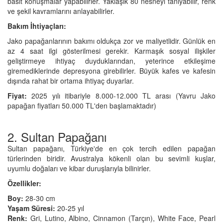
basit konuşmalar yapabilirler. Yaklaşık 80 nesneyi tanıyabilir, renk
ve şekil kavramlarını anlayabilirler.
Bakım İhtiyaçları:
Jako papağanlarının bakımı oldukça zor ve maliyetlidir. Günlük en
az 4 saat ilgi gösterilmesi gerekir. Karmaşık sosyal ilişkiler
geliştirmeye ihtiyaç duyduklarından, yeterince etkileşime
giremediklerinde depresyona girebilirler. Büyük kafes ve kafesin
dışında rahat bir ortama ihtiyaç duyarlar.
Fiyat:
2025 yılı itibariyle 8.000-12.000 TL arası (Yavru Jako
papağan fiyatları 50.000 TL'den başlamaktadır)
2. Sultan Papağanı
Sultan papağanı, Türkiye'de en çok tercih edilen papağan
türlerinden biridir. Avustralya kökenli olan bu sevimli kuşlar,
uyumlu doğaları ve kibar duruşlarıyla bilinirler.
Özellikler:
Boy:
28-30 cm
Yaşam Süresi:
20-25 yıl
Renk:
Gri, Lutino, Albino, Cinnamon (Tarçın), White Face, Pearl