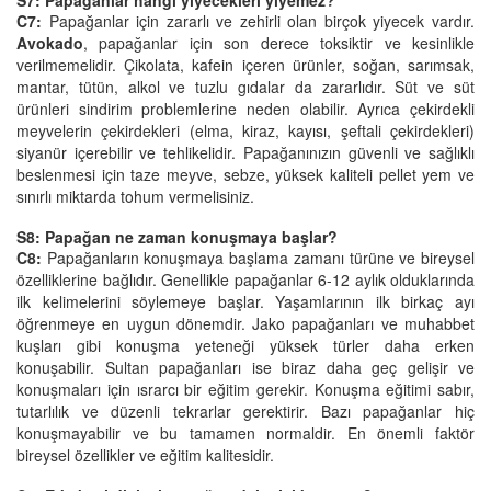
C7:
Papağanlar için zararlı ve zehirli olan birçok yiyecek vardır.
Avokado
, papağanlar için son derece toksiktir ve kesinlikle
verilmemelidir. Çikolata, kafein içeren ürünler, soğan, sarımsak,
mantar, tütün, alkol ve tuzlu gıdalar da zararlıdır. Süt ve süt
ürünleri sindirim problemlerine neden olabilir. Ayrıca çekirdekli
meyvelerin çekirdekleri (elma, kiraz, kayısı, şeftali çekirdekleri)
siyanür içerebilir ve tehlikelidir. Papağanınızın güvenli ve sağlıklı
beslenmesi için taze meyve, sebze, yüksek kaliteli pellet yem ve
sınırlı miktarda tohum vermelisiniz.
S8: Papağan ne zaman konuşmaya başlar?
C8:
Papağanların konuşmaya başlama zamanı türüne ve bireysel
özelliklerine bağlıdır. Genellikle papağanlar 6-12 aylık olduklarında
ilk kelimelerini söylemeye başlar. Yaşamlarının ilk birkaç ayı
öğrenmeye en uygun dönemdir. Jako papağanları ve muhabbet
kuşları gibi konuşma yeteneği yüksek türler daha erken
konuşabilir. Sultan papağanları ise biraz daha geç gelişir ve
konuşmaları için ısrarcı bir eğitim gerekir. Konuşma eğitimi sabır,
tutarlılık ve düzenli tekrarlar gerektirir. Bazı papağanlar hiç
konuşmayabilir ve bu tamamen normaldir. En önemli faktör
bireysel özellikler ve eğitim kalitesidir.