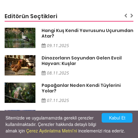
Editörün Seçtikleri
Hangi Kuş Kendi Yavrusunu Uçurumdan
Atar?
09.11.2025
Dinozorların Soyundan Gelen Evcil
Hayvan: Kuşlar
08.11.2025
Söz
Papağanlar Neden Kendi Tüylerini
Yolar?
07.11.2025
Kargalar İntikam Alır mı? Korkunç
Sitemizde ve uygulamamızda gerekli çerezler
Kabul Et
Vakalar
kullanılmaktadır. Çerezler hakkında detaylı bilgi
31.10.2025
almak için
Çerez Aydınlatma Metni’ni
incelemenizi rica ederiz.