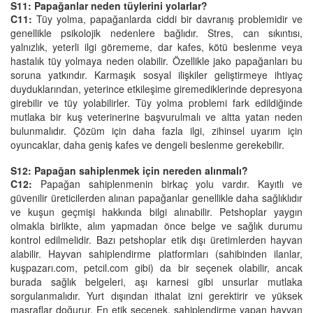
S11: Papağanlar neden tüylerini yolarlar?
C11:
Tüy yolma, papağanlarda ciddi bir davranış problemidir ve
genellikle psikolojik nedenlere bağlıdır. Stres, can sıkıntısı,
yalnızlık, yeterli ilgi görememe, dar kafes, kötü beslenme veya
hastalık tüy yolmaya neden olabilir. Özellikle jako papağanları bu
soruna yatkındır. Karmaşık sosyal ilişkiler geliştirmeye ihtiyaç
duyduklarından, yeterince etkileşime giremediklerinde depresyona
girebilir ve tüy yolabilirler. Tüy yolma problemi fark edildiğinde
mutlaka bir kuş veterinerine başvurulmalı ve altta yatan neden
bulunmalıdır. Çözüm için daha fazla ilgi, zihinsel uyarım için
oyuncaklar, daha geniş kafes ve dengeli beslenme gerekebilir.
S12: Papağan sahiplenmek için nereden alınmalı?
C12:
Papağan sahiplenmenin birkaç yolu vardır. Kayıtlı ve
güvenilir üreticilerden alınan papağanlar genellikle daha sağlıklıdır
ve kuşun geçmişi hakkında bilgi alınabilir. Petshoplar yaygın
olmakla birlikte, alım yapmadan önce belge ve sağlık durumu
kontrol edilmelidir. Bazı petshoplar etik dışı üretimlerden hayvan
alabilir. Hayvan sahiplendirme platformları (sahibinden ilanlar,
kuşpazarı.com, petcil.com gibi) da bir seçenek olabilir, ancak
burada sağlık belgeleri, aşı karnesi gibi unsurlar mutlaka
sorgulanmalıdır. Yurt dışından ithalat izni gerektirir ve yüksek
masraflar doğurur. En etik seçenek, sahiplendirme yapan hayvan