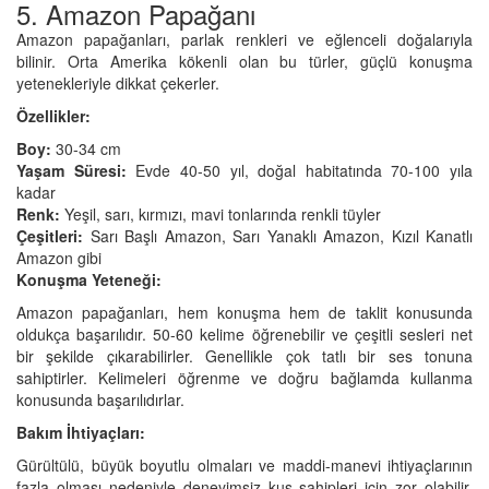
5. Amazon Papağanı
Amazon papağanları, parlak renkleri ve eğlenceli doğalarıyla
bilinir. Orta Amerika kökenli olan bu türler, güçlü konuşma
yetenekleriyle dikkat çekerler.
Özellikler:
Boy:
30-34 cm
Yaşam Süresi:
Evde 40-50 yıl, doğal habitatında 70-100 yıla
kadar
Renk:
Yeşil, sarı, kırmızı, mavi tonlarında renkli tüyler
Çeşitleri:
Sarı Başlı Amazon, Sarı Yanaklı Amazon, Kızıl Kanatlı
Amazon gibi
Konuşma Yeteneği:
Amazon papağanları, hem konuşma hem de taklit konusunda
oldukça başarılıdır. 50-60 kelime öğrenebilir ve çeşitli sesleri net
bir şekilde çıkarabilirler. Genellikle çok tatlı bir ses tonuna
sahiptirler. Kelimeleri öğrenme ve doğru bağlamda kullanma
konusunda başarılıdırlar.
Bakım İhtiyaçları:
Gürültülü, büyük boyutlu olmaları ve maddi-manevi ihtiyaçlarının
fazla olması nedeniyle deneyimsiz kuş sahipleri için zor olabilir.