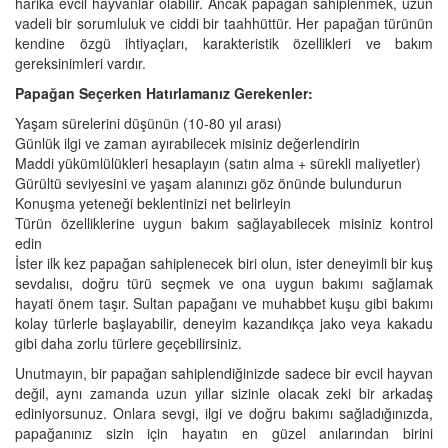
harika evcil hayvanlar olabilir. Ancak papağan sahiplenmek, uzun
vadeli bir sorumluluk ve ciddi bir taahhüttür. Her papağan türünün
kendine özgü ihtiyaçları, karakteristik özellikleri ve bakım
gereksinimleri vardır.
Papağan Seçerken Hatırlamanız Gerekenler:
Yaşam sürelerini düşünün (10-80 yıl arası)
Günlük ilgi ve zaman ayırabilecek misiniz değerlendirin
Maddi yükümlülükleri hesaplayın (satın alma + sürekli maliyetler)
Gürültü seviyesini ve yaşam alanınızı göz önünde bulundurun
Konuşma yeteneği beklentinizi net belirleyin
Türün özelliklerine uygun bakım sağlayabilecek misiniz kontrol
edin
İster ilk kez papağan sahiplenecek biri olun, ister deneyimli bir kuş
sevdalısı, doğru türü seçmek ve ona uygun bakımı sağlamak
hayati önem taşır. Sultan papağanı ve muhabbet kuşu gibi bakımı
kolay türlerle başlayabilir, deneyim kazandıkça jako veya kakadu
gibi daha zorlu türlere geçebilirsiniz.
Unutmayın, bir papağan sahiplendiğinizde sadece bir evcil hayvan
değil, aynı zamanda uzun yıllar sizinle olacak zeki bir arkadaş
ediniyorsunuz. Onlara sevgi, ilgi ve doğru bakımı sağladığınızda,
papağanınız sizin için hayatın en güzel anılarından birini