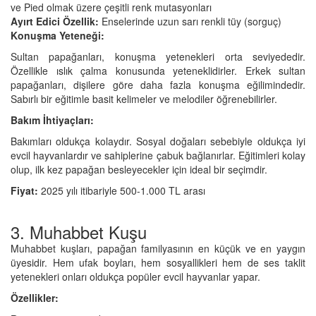
ve Pied olmak üzere çeşitli renk mutasyonları
Ayırt Edici Özellik:
Enselerinde uzun sarı renkli tüy (sorguç)
Konuşma Yeteneği:
Sultan papağanları, konuşma yetenekleri orta seviyededir.
Özellikle ıslık çalma konusunda yeteneklidirler. Erkek sultan
papağanları, dişilere göre daha fazla konuşma eğilimindedir.
Sabırlı bir eğitimle basit kelimeler ve melodiler öğrenebilirler.
Bakım İhtiyaçları:
Bakımları oldukça kolaydır. Sosyal doğaları sebebiyle oldukça iyi
evcil hayvanlardır ve sahiplerine çabuk bağlanırlar. Eğitimleri kolay
olup, ilk kez papağan besleyecekler için ideal bir seçimdir.
Fiyat:
2025 yılı itibariyle 500-1.000 TL arası
3. Muhabbet Kuşu
Muhabbet kuşları, papağan familyasının en küçük ve en yaygın
üyesidir. Hem ufak boyları, hem sosyallikleri hem de ses taklit
yetenekleri onları oldukça popüler evcil hayvanlar yapar.
Özellikler: