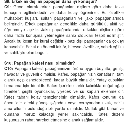
S9: Erkek mi dişi mi papağan daha iyi konuşur?
C9:
Genel olarak erkek papağanlar, dişilere göre daha fazla
konuşma eğilimindedir ve daha kolay öğrenirler. Bu özellikle
muhabbet kuşları, sultan papağanları ve jako papağanlarında
belirgindir. Erkek papağanlar genellikle daha gürültülü, aktif ve
öğrenmeye açıktır. Jako papağanlarında erkekler dişilere göre
daha fazla konuşma yeteneğine sahip oldukları tespit edilmiştir.
Ancak bu kesin bir kural değildir - bazı dişi papağanlar da çok iyi
konuşabilir. Fakat en önemli faktör, bireysel özellikler, sabırlı eğitim
ve sahibiyle olan bağdır.
S10: Papağan kafesi nasıl olmalıdır?
C10:
Papağan kafesi, papağanınızın türüne uygun boyutta, geniş,
havadar ve güvenli olmalıdır. Kafes, papağanınızın kanatlarını tam
olarak açıp esnetebileceği kadar büyük olmalıdır. Yatay çubuklar
tırmanma için idealdir. Kafes içerisine farklı kalınlıkta doğal ağaç
tünekler, çeşitli oyuncaklar, yiyecek ve su kapları eklenmelidir.
Kafes tabanı kolay temizlenebilir olmalıdır. Kafes konumu da
önemlidir: direkt güneş ışığından veya cereyandan uzak, sakin
ama ailenin bulunduğu bir yerde olmalıdır. Mutfak gibi buhar ve
dumana maruz kalacağı yerler sakıncalıdır. Kafes düzeni
kuşunuzun rahat hareket etmesine olanak sağlamalıdır.