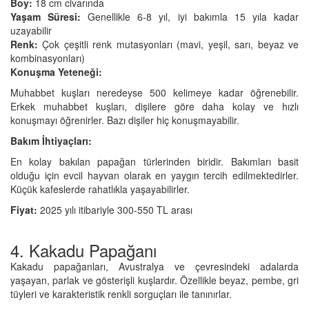
Boy:
18 cm civarında
Yaşam Süresi:
Genellikle 6-8 yıl, iyi bakımla 15 yıla kadar
uzayabilir
Renk:
Çok çeşitli renk mutasyonları (mavi, yeşil, sarı, beyaz ve
kombinasyonları)
Konuşma Yeteneği:
Muhabbet kuşları neredeyse 500 kelimeye kadar öğrenebilir.
Erkek muhabbet kuşları, dişilere göre daha kolay ve hızlı
konuşmayı öğrenirler. Bazı dişiler hiç konuşmayabilir.
Bakım İhtiyaçları:
En kolay bakılan papağan türlerinden biridir. Bakımları basit
olduğu için evcil hayvan olarak en yaygın tercih edilmektedirler.
Küçük kafeslerde rahatlıkla yaşayabilirler.
Fiyat:
2025 yılı itibariyle 300-550 TL arası
4. Kakadu Papağanı
Kakadu papağanları, Avustralya ve çevresindeki adalarda
yaşayan, parlak ve gösterişli kuşlardır. Özellikle beyaz, pembe, gri
tüyleri ve karakteristik renkli sorguçları ile tanınırlar.