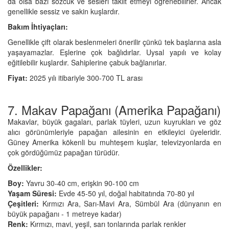
da olsa bazı sözcük ve sesleri taklit etmeyi öğrenebilirler. Ancak
genellikle sessiz ve sakin kuşlardır.
Bakım İhtiyaçları:
Genellikle çift olarak beslenmeleri önerilir çünkü tek başlarına asla
yaşayamazlar. Eşlerine çok bağlıdırlar. Uysal yapılı ve kolay
eğitilebilir kuşlardır. Sahiplerine çabuk bağlanırlar.
Fiyat:
2025 yılı itibariyle 300-700 TL arası
7. Makav Papağanı (Amerika Papağanı)
Makavlar, büyük gagaları, parlak tüyleri, uzun kuyrukları ve göz
alıcı görünümleriyle papağan ailesinin en etkileyici üyeleridir.
Güney Amerika kökenli bu muhteşem kuşlar, televizyonlarda en
çok gördüğümüz papağan türüdür.
Özellikler:
Boy:
Yavru 30-40 cm, erişkin 90-100 cm
Yaşam Süresi:
Evde 45-50 yıl, doğal habitatında 70-80 yıl
Çeşitleri:
Kırmızı Ara, Sarı-Mavi Ara, Sümbül Ara (dünyanın en
büyük papağanı - 1 metreye kadar)
Renk:
Kırmızı, mavi, yeşil, sarı tonlarında parlak renkler