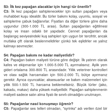
S3: İlk kez papağan alacaklar için hangi tür önerilir?
C3:
İlk kez papağan sahiplenecekler için sultan papağanı veya
muhabbet kuşu idealdir. Bu türler bakımı kolay, uyumlu, sosyal ve
sahiplerine çabuk bağlanırlar. Fiyatları da diğer türlere göre daha
uygundur (300-1.000 TL arası). Sultan papağanları eğitilmesi
kolay ve insan odaklı bir yapıdadır. Cennet papağanları da
başlangıç seviyesindeki kuş sahipleri için uygun bir tercihtir, ancak
mutlaka çift olarak beslenmelidirler çünkü tek eşlidirler ve yalnız
kalmayı sevmezler.
S4: Papağan bakımı ne kadar maliyetlidir?
C4:
Papağan bakım maliyeti türüne göre değişir. İlk yatırım olarak
kafes ve ekipmanlar için 1.000-5.000 TL ayırmalısınız. Aylık yem
gideri ortalama 300-800 TL arasındadır. Yıllık veteriner kontrolleri
ve olası sağlık harcamaları için 500-2.000 TL bütçe ayırmanız
gerekir. Ayrıca oyuncaklar, aksesuarlar ve bakım malzemeleri için
yıllık 500-1.500 TL harcama beklemelisiniz. Büyük türler (jako,
kakadu, makav) daha yüksek maliyetlidir. Papağan sahiplenmenin
maliyeti sadece satın alma fiyatı ile sınırlı olmadığını unutmayın.
S5: Papağanlar nasıl konuşmayı öğrenir?
C5:
Papağanlar ses telleri olmadan, "syrinks" adı verilen özel bir