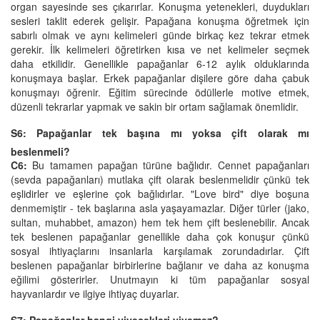
organ sayesinde ses çıkarırlar. Konuşma yetenekleri, duydukları
sesleri taklit ederek gelişir. Papağana konuşma öğretmek için
sabırlı olmak ve aynı kelimeleri günde birkaç kez tekrar etmek
gerekir. İlk kelimeleri öğretirken kısa ve net kelimeler seçmek
daha etkilidir. Genellikle papağanlar 6-12 aylık olduklarında
konuşmaya başlar. Erkek papağanlar dişilere göre daha çabuk
konuşmayı öğrenir. Eğitim sürecinde ödüllerle motive etmek,
düzenli tekrarlar yapmak ve sakin bir ortam sağlamak önemlidir.
S6: Papağanlar tek başına mı yoksa çift olarak mı
beslenmeli?
C6:
Bu tamamen papağan türüne bağlıdır. Cennet papağanları
(sevda papağanları) mutlaka çift olarak beslenmelidir çünkü tek
eşlidirler ve eşlerine çok bağlıdırlar. "Love bird" diye boşuna
denmemiştir - tek başlarına asla yaşayamazlar. Diğer türler (jako,
sultan, muhabbet, amazon) hem tek hem çift beslenebilir. Ancak
tek beslenen papağanlar genellikle daha çok konuşur çünkü
sosyal ihtiyaçlarını insanlarla karşılamak zorundadırlar. Çift
beslenen papağanlar birbirlerine bağlanır ve daha az konuşma
eğilimi gösterirler. Unutmayın ki tüm papağanlar sosyal
hayvanlardır ve ilgiye ihtiyaç duyarlar.
S7: Papağanlar hangi yiyecekleri yiyemez?