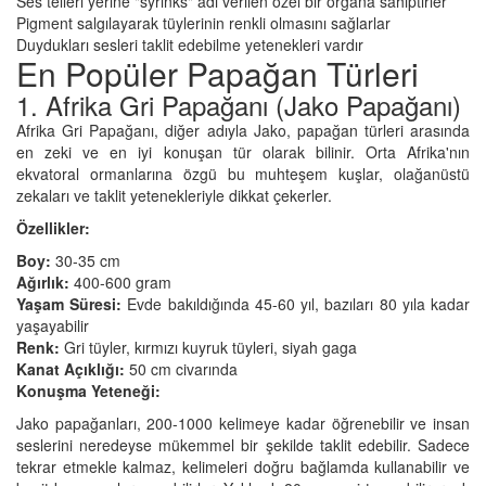
Ses telleri yerine "syrinks" adı verilen özel bir organa sahiptirler
Pigment salgılayarak tüylerinin renkli olmasını sağlarlar
Duydukları sesleri taklit edebilme yetenekleri vardır
En Popüler Papağan Türleri
1. Afrika Gri Papağanı (Jako Papağanı)
Afrika Gri Papağanı, diğer adıyla Jako, papağan türleri arasında
en zeki ve en iyi konuşan tür olarak bilinir. Orta Afrika'nın
ekvatoral ormanlarına özgü bu muhteşem kuşlar, olağanüstü
zekaları ve taklit yetenekleriyle dikkat çekerler.
Özellikler:
Boy:
30-35 cm
Ağırlık:
400-600 gram
Yaşam Süresi:
Evde bakıldığında 45-60 yıl, bazıları 80 yıla kadar
yaşayabilir
Renk:
Gri tüyler, kırmızı kuyruk tüyleri, siyah gaga
Kanat Açıklığı:
50 cm civarında
Konuşma Yeteneği:
Jako papağanları, 200-1000 kelimeye kadar öğrenebilir ve insan
seslerini neredeyse mükemmel bir şekilde taklit edebilir. Sadece
tekrar etmekle kalmaz, kelimeleri doğru bağlamda kullanabilir ve