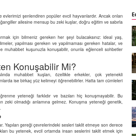
E
le evlerimizi şenlendiren popüler evcil hayvanlardır. Ancak onları
ğangiller ailesine mensup bu zeki kuşlar, doğru eğitim ve sabırla
ön
Kartalların Avlanma Stratejileri:
Gökyüzünün Kralı
ak için bilmeniz gereken her şeyi bulacaksınız: ideal yaş,
y kelimeler, yapılması gereken ve yapılmaması gereken hatalar, ve
31.08.2025
de muhabbet kuşunuzla konuşabilir, onunla eğlenceli sohbetler
üşü:
Uçuş Rekorları: En Yükseğe, En
Uzağa, En Uzun Süre Uçabilen
en Konuşabilir Mi?
Kuşlar
slında muhabbet kuşları, özellikle erkekler, çok yetenekli
29.08.2025
umlarda ise birkaç yüz kelimeyi öğrenebilirler. Hatta tam cümleleri
Zekâsı:
dan Daha
Kuşlar ile İlgili Söylenmiş En
Güzel 10 Söz
me yeteneği farklıdır ve bazıları hiç konuşmayabilir. Bu
 zeki olmadığı anlamına gelmez. Konuşma yeteneği genetik,
28.08.2025
.
erce
Kuşların Tüy Renkleri Nasıl
?
u
Oluşur? Bilimsel Açıklama
. Yapıları gereği çevrelerindeki sesleri taklit etmeye son derece
27.08.2025
ıkları bu yetenek, evcil ortamda insan seslerini taklit etmek için