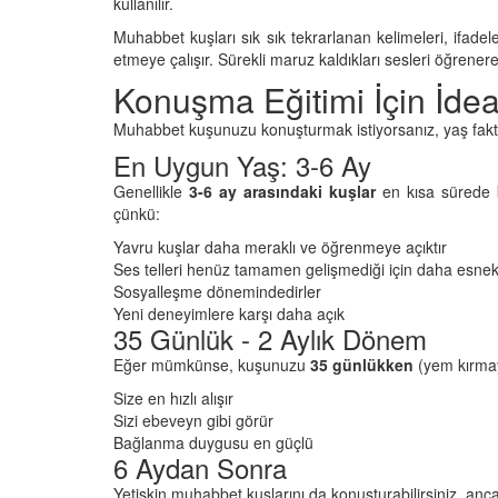
kullanılır.
25
Kuşlar Manyetik Alanı
Muhabbet kuşları sık sık tekrarlanan kelimeleri, ifadeleri
Hissedebilir mi? Evrim
etmeye çalışır. Sürekli maruz kaldıkları sesleri öğrenere
şlar: Kuş Göçü: Her
Navigasyon
e Kilometrelik
Konuşma Eğitimi İçin İdea
12.09.2025
asıl Gerçekleşir?
Muhabbet kuşunuzu konuşturmak istiyorsanız, yaş faktö
25
En Uygun Yaş: 3-6 Ay
Genellikle
3-6 ay arasındaki kuşlar
en kısa sürede k
çünkü:
Yavru kuşlar daha meraklı ve öğrenmeye açıktır
Ses telleri henüz tamamen gelişmediği için daha esne
Sosyalleşme dönemindedirler
Yeni deneyimlere karşı daha açık
35 Günlük - 2 Aylık Dönem
Eğer mümkünse, kuşunuzu
35 günlükken
(yem kırmay
Size en hızlı alışır
Sizi ebeveyn gibi görür
Bağlanma duygusu en güçlü
6 Aydan Sonra
Yetişkin muhabbet kuşlarını da konuşturabilirsiniz, anc