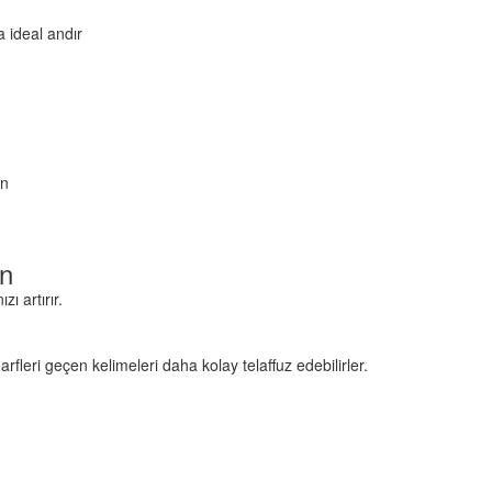
 ideal andır
ın
ın
ı artırır.
arfleri geçen kelimeleri daha kolay telaffuz edebilirler.