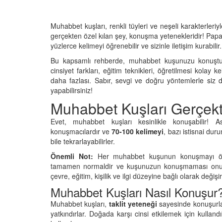
Muhabbet kuşları, renkli tüyleri ve neşeli karakterleriy
gerçekten özel kılan şey, konuşma yetenekleridir! Papa
yüzlerce kelimeyi öğrenebilir ve sizinle iletişim kurabilir.
Günümüze Kuşlarla
Güvercinler Neden Y
isi: Posta
Bulmada Ustadır?
Bu kapsamlı rehberde, muhabbet kuşunuzu konuşturm
rinden Evcil Kuşlara
cinsiyet farkları, eğitim teknikleri, öğretilmesi kola
17.09.2025
25
daha fazlası. Sabır, sevgi ve doğru yöntemlerle siz 
yapabilirsiniz!
Baykuşların Gece Gör
ı: Muhabbet
Sessiz Avcıların Sırrı
Muhabbet Kuşları Gerçekt
 Konuşma Eğitimi İçin
15.09.2025
Evet, muhabbet kuşları kesinlikle konuşabilir! A
konuşmacılardır ve
70-100 kelimeyi
, bazı istisnai dur
25
Karga ve Kuzgunların 
bile tekrarlayabilirler.
Kuş Beyni Sandığınız
ozorlardan mı Evrildi?
Akıllı
Önemli Not:
Her muhabbet kuşunun konuşmayı öğren
e Diyor?
tamamen normaldir ve kuşunuzun konuşmaması onun
15.09.2025
çevre, eğitim, kişilik ve ilgi düzeyine bağlı olarak değişir
25
Göçmen Kuşların Binl
Muhabbet Kuşları Nasıl Konuşur
lar: Kartallar ve
Kilometrelik Yolculuğ
Muhabbet kuşları,
taklit yeteneği
sayesinde konuşurlar
vlanma Stratejileri ve
15.09.2025
yatkındırlar. Doğada karşı cinsi etkilemek için kulland
 Yaşam