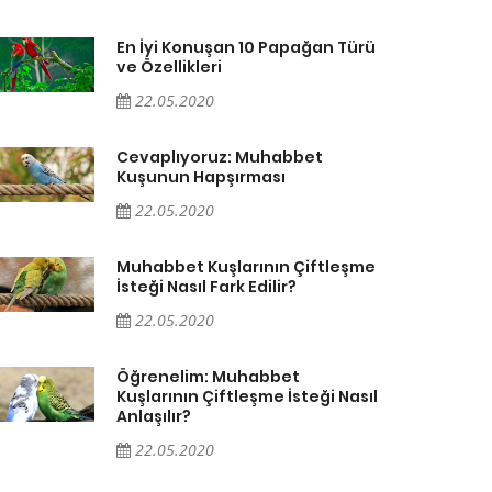
En İyi Konuşan 10 Papağan Türü
ve Özellikleri
22.05.2020
Cevaplıyoruz: Muhabbet
Kuşunun Hapşırması
22.05.2020
Muhabbet Kuşlarının Çiftleşme
İsteği Nasıl Fark Edilir?
22.05.2020
Öğrenelim: Muhabbet
Kuşlarının Çiftleşme İsteği Nasıl
Anlaşılır?
22.05.2020