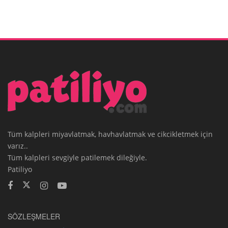
Tüm kalpleri miyavlatmak, havhavlatmak ve cikcikletmek için
varız..
Tüm kalpleri sevgiyle patilemek dileğiyle.
Patiliyo
SÖZLEŞMELER