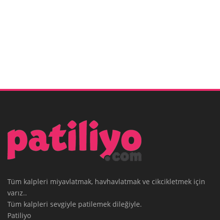
Tüm kalpleri miyavlatmak, havhavlatmak ve cikcikletmek için
varız..
Tüm kalpleri sevgiyle patilemek dileğiyle.
Patiliyo