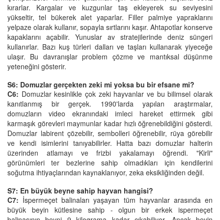
kırarlar. Kargalar ve kuzgunlar taş ekleyerek su seviyesini
yükseltir, tel bükerek alet yaparlar. Filler palmiye yapraklarını
yelpaze olarak kullanır, sopayla sırtlarını kaşır. Ahtapotlar konserve
kapaklarını açabilir. Yunuslar av stratejilerinde deniz süngeri
kullanırlar. Bazı kuş türleri dalları ve taşları kullanarak yiyeceğe
ulaşır. Bu davranışlar problem çözme ve mantıksal düşünme
yeteneğini gösterir.
S6: Domuzlar gerçekten zeki mi yoksa bu bir efsane mi?
C6:
Domuzlar kesinlikle çok zeki hayvanlar ve bu bilimsel olarak
kanıtlanmış bir gerçek. 1990'larda yapılan araştırmalar,
domuzların video ekranındaki imleci hareket ettirmek gibi
karmaşık görevleri maymunlar kadar hızlı öğrenebildiğini gösterdi.
Domuzlar labirent çözebilir, sembolleri öğrenebilir, rüya görebilir
ve kendi isimlerini tanıyabilirler. Hatta bazı domuzlar halterin
üzerinden atlamayı ve frizbi yakalamayı öğrendi. "Kirli"
görünümleri ter bezlerine sahip olmadıkları için kendilerini
soğutma ihtiyaçlarından kaynaklanıyor, zeka eksikliğinden değil.
S7: En büyük beyne sahip hayvan hangisi?
C7:
İspermeçet balinaları yaşayan tüm hayvanlar arasında en
büyük beyin kütlesine sahip - olgun bir erkek ispermeçet
balinasının beyni 9 kilograma kadar çıkabiliyor. Ancak beyin