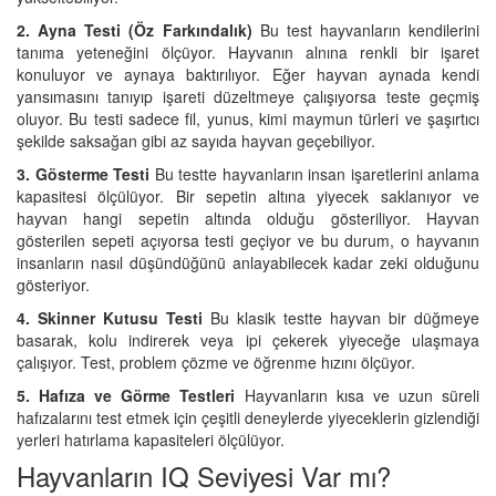
2. Ayna Testi (Öz Farkındalık)
Bu test hayvanların kendilerini
tanıma yeteneğini ölçüyor. Hayvanın alnına renkli bir işaret
konuluyor ve aynaya baktırılıyor. Eğer hayvan aynada kendi
yansımasını tanıyıp işareti düzeltmeye çalışıyorsa teste geçmiş
oluyor. Bu testi sadece fil, yunus, kimi maymun türleri ve şaşırtıcı
şekilde saksağan gibi az sayıda hayvan geçebiliyor.
3. Gösterme Testi
Bu testte hayvanların insan işaretlerini anlama
kapasitesi ölçülüyor. Bir sepetin altına yiyecek saklanıyor ve
hayvan hangi sepetin altında olduğu gösteriliyor. Hayvan
gösterilen sepeti açıyorsa testi geçiyor ve bu durum, o hayvanın
insanların nasıl düşündüğünü anlayabilecek kadar zeki olduğunu
gösteriyor.
4. Skinner Kutusu Testi
Bu klasik testte hayvan bir düğmeye
basarak, kolu indirerek veya ipi çekerek yiyeceğe ulaşmaya
çalışıyor. Test, problem çözme ve öğrenme hızını ölçüyor.
5. Hafıza ve Görme Testleri
Hayvanların kısa ve uzun süreli
hafızalarını test etmek için çeşitli deneylerde yiyeceklerin gizlendiği
yerleri hatırlama kapasiteleri ölçülüyor.
Hayvanların IQ Seviyesi Var mı?