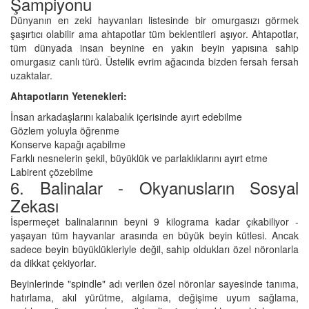
Şampiyonu
Dünyanın en zeki hayvanları listesinde bir omurgasızı görmek
şaşırtıcı olabilir ama ahtapotlar tüm beklentileri aşıyor. Ahtapotlar,
tüm dünyada insan beynine en yakın beyin yapısına sahip
omurgasız canlı türü. Üstelik evrim ağacında bizden fersah fersah
uzaktalar.
Ahtapotların Yetenekleri:
İnsan arkadaşlarını kalabalık içerisinde ayırt edebilme
Gözlem yoluyla öğrenme
Konserve kapağı açabilme
Farklı nesnelerin şekil, büyüklük ve parlaklıklarını ayırt etme
Labirent çözebilme
6. Balinalar - Okyanusların Sosyal
Zekası
İspermeçet balinalarının beyni 9 kilograma kadar çıkabiliyor -
yaşayan tüm hayvanlar arasında en büyük beyin kütlesi. Ancak
sadece beyin büyüklükleriyle değil, sahip oldukları özel nöronlarla
da dikkat çekiyorlar.
Beyinlerinde "spindle" adı verilen özel nöronlar sayesinde tanıma,
hatırlama, akıl yürütme, algılama, değişime uyum sağlama,