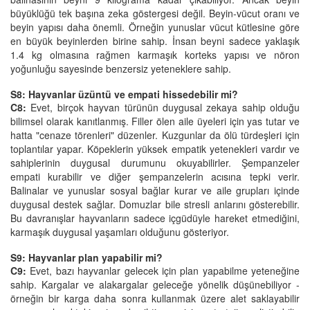
büyüklüğü tek başına zeka göstergesi değil. Beyin-vücut oranı ve
beyin yapısı daha önemli. Örneğin yunuslar vücut kütlesine göre
en büyük beyinlerden birine sahip. İnsan beyni sadece yaklaşık
1.4 kg olmasına rağmen karmaşık korteks yapısı ve nöron
yoğunluğu sayesinde benzersiz yeteneklere sahip.
S8: Hayvanlar üzüntü ve empati hissedebilir mi?
C8:
Evet, birçok hayvan türünün duygusal zekaya sahip olduğu
bilimsel olarak kanıtlanmış. Filler ölen aile üyeleri için yas tutar ve
hatta "cenaze törenleri" düzenler. Kuzgunlar da ölü türdeşleri için
toplantılar yapar. Köpeklerin yüksek empatik yetenekleri vardır ve
sahiplerinin duygusal durumunu okuyabilirler. Şempanzeler
empati kurabilir ve diğer şempanzelerin acısına tepki verir.
Balinalar ve yunuslar sosyal bağlar kurar ve aile grupları içinde
duygusal destek sağlar. Domuzlar bile stresli anlarını gösterebilir.
Bu davranışlar hayvanların sadece içgüdüyle hareket etmediğini,
karmaşık duygusal yaşamları olduğunu gösteriyor.
S9: Hayvanlar plan yapabilir mi?
C9:
Evet, bazı hayvanlar gelecek için plan yapabilme yeteneğine
sahip. Kargalar ve alakargalar geleceğe yönelik düşünebiliyor -
örneğin bir karga daha sonra kullanmak üzere alet saklayabilir