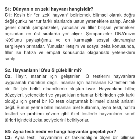
S1: Dünyanın en zeki hayvanı hangisidir?
C1:
Kesin bir "en zeki hayvan" belirlemek bilimsel olarak doğru
değil çünkü her tür farklı alanlarda üstün yeteneklere sahip. Ancak
genel olarak şempanzeler, yunuslar ve filler bilişsel yetenekleri
açısından en üst sıralarda yer alıyor. Şempanzeler DNA'mızın
%99'unu paylaştığımız ve en karmaşık sosyal davranışlar
sergileyen primatlar. Yunuslar iletişim ve sosyal zeka konusunda,
filler ise hafıza ve empati konusunda olağanüstü yeteneklere
sahip.
S2: Hayvanların IQ'su ölçülebilir mi?
C2
:
Hayır, insanlar için geliştirilen IQ testlerini hayvanlara
uygulamak mümkün değil. İnsanlar için hazırlanan IQ testleri tek
bir tür için belirli dinamiklerle oluşturuluyor. Hayvanların bilinç
düzeyleri, yetenekleri ve yaşadıkları ortamlar birbirinden çok farklı
olduğu için genel bir IQ testi oluşturmak bilimsel olarak anlamlı
değil. Bunun yerine bilim insanları alet kullanma, ayna testi, hafıza
testleri ve problem çözme gibi özel testlerle hayvanların kendi
türleri içindeki zeka seviyelerini belirliyorlar.
S3: Ayna testi nedir ve hangi hayvanlar geçebiliyor?
C3:
Ayna testi, hayvanların öz farkındalığını ölçen bir bilimsel