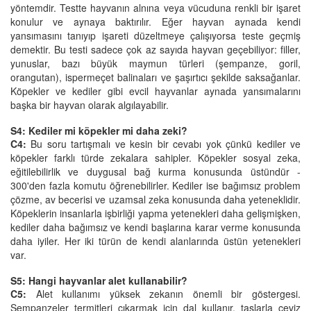
yöntemdir. Testte hayvanın alnına veya vücuduna renkli bir işaret
konulur ve aynaya baktırılır. Eğer hayvan aynada kendi
yansımasını tanıyıp işareti düzeltmeye çalışıyorsa teste geçmiş
demektir. Bu testi sadece çok az sayıda hayvan geçebiliyor: filler,
yunuslar, bazı büyük maymun türleri (şempanze, goril,
orangutan), ispermeçet balinaları ve şaşırtıcı şekilde saksağanlar.
Köpekler ve kediler gibi evcil hayvanlar aynada yansımalarını
başka bir hayvan olarak algılayabilir.
S4: Kediler mi köpekler mi daha zeki?
C4:
Bu soru tartışmalı ve kesin bir cevabı yok çünkü kediler ve
köpekler farklı türde zekalara sahipler. Köpekler sosyal zeka,
eğitilebilirlik ve duygusal bağ kurma konusunda üstündür -
300'den fazla komutu öğrenebilirler. Kediler ise bağımsız problem
çözme, av becerisi ve uzamsal zeka konusunda daha yeteneklidir.
Köpeklerin insanlarla işbirliği yapma yetenekleri daha gelişmişken,
kediler daha bağımsız ve kendi başlarına karar verme konusunda
daha iyiler. Her iki türün de kendi alanlarında üstün yetenekleri
var.
S5: Hangi hayvanlar alet kullanabilir?
C5:
Alet kullanımı yüksek zekanın önemli bir göstergesi.
Şempanzeler termitleri çıkarmak için dal kullanır, taşlarla ceviz