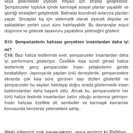
veya gelecekteki yiyecek ihtiyacı için strateji geliştirebilir.
Şempanzeler topluluk içinde karmaşık sosyal planlar yapabilir ve
işbirliği stratejileri geliştirebilir. Balinalar koordineli avlanma planları
yapar. Sincaplar kış için sistematik olarak yiyecek depolar ve
sakladıkları yerleri uzun süre hatırlayabilir. Bu davranışlar soyut
düşünme ve gelecek tasavvuru yapabilme yeteneğini gösterir.
S10: Şempanzelerin hafızası gerçekten insanlardan daha iyi
mi?
C10:
Bazı hafıza testlerinde evet, şempanzeler insanlardan daha
iyi performans gösteriyor. Özellikle kısa süreli görsel hafıza
testlerinde genç şempanzeler insan yetişkinlerini geride
bırakabiliyor. Japonya'da yapılan ünlü deneylerde, şempanzelere
ekranda çok kısa süre görünen sayı dizileri gösterildi ve
şempanzeler bu sayıları hatırlayıp doğru sırada göstermede insan
katılımcılardan daha başarılı oldu. Ancak bu, şempanzelerin her
türlü hafıza testinde insanlardan üstün olduğu anlamına gelmiyor.
İnsan hafızası özellikle dil, semboller ve karmaşık kavramlar
konusunda benzersiz yeteneklere sahip.
Web sitemizi çok seveceksin, ama eminiz ki Patiliyo