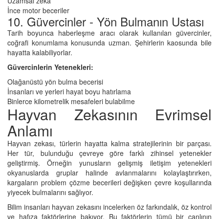
Uzamsal zeka
İnce motor beceriler
10. Güvercinler - Yön Bulmanın Ustası
Tarih boyunca haberleşme aracı olarak kullanılan güvercinler,
coğrafi konumlama konusunda uzman. Şehirlerin kaosunda bile
hayatta kalabiliyorlar.
Güvercinlerin Yetenekleri:
Olağanüstü yön bulma becerisi
İnsanları ve yerleri hayat boyu hatırlama
Binlerce kilometrelik mesafeleri bulabilme
Hayvan Zekasının Evrimsel
Anlamı
Hayvan zekası, türlerin hayatta kalma stratejilerinin bir parçası.
Her tür, bulunduğu çevreye göre farklı zihinsel yetenekler
geliştirmiş. Örneğin yunusların gelişmiş iletişim yetenekleri
okyanuslarda gruplar halinde avlanmalarını kolaylaştırırken,
kargaların problem çözme becerileri değişken çevre koşullarında
yiyecek bulmalarını sağlıyor.
Bilim insanları hayvan zekasını incelerken öz farkındalık, öz kontrol
ve hafıza faktörlerine bakıyor. Bu faktörlerin tümü bir canlının