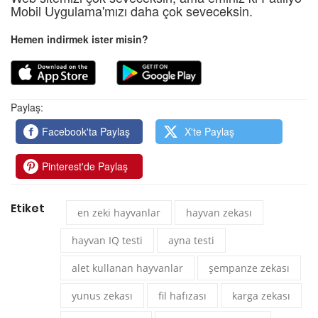
Mobil Uygulama'mızı daha çok seveceksin.
Hemen indirmek ister misin?
Paylaş:
Facebook'ta Paylaş
X'te Paylaş
Pinterest'de Paylaş
Etiket
en zeki hayvanlar
hayvan zekası
hayvan IQ testi
ayna testi
alet kullanan hayvanlar
şempanze zekası
yunus zekası
fil hafızası
karga zekası