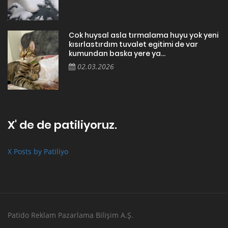
Cok huysal asla tırmalama huyu yok yeni
kısırlastırdım tuvalet egitimi de var
kumundan baska yere ya...
02.03.2026
X' de de patiliyoruz.
X Posts by Patiliyo
Patido Reklam Pazarlama Bilişim A.Ş.