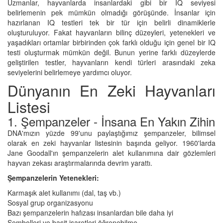
Uzmanlar, hayvanlarda insanlardaki gibi bir IQ seviyesi
belirlemenin pek mümkün olmadığı görüşünde. İnsanlar için
hazırlanan IQ testleri tek bir tür için belirli dinamiklerle
oluşturuluyor. Fakat hayvanların bilinç düzeyleri, yetenekleri ve
yaşadıkları ortamlar birbirinden çok farklı olduğu için genel bir IQ
testi oluşturmak mümkün değil. Bunun yerine farklı düzeylerde
geliştirilen testler, hayvanların kendi türleri arasındaki zeka
seviyelerini belirlemeye yardımcı oluyor.
Dünyanın En Zeki Hayvanları
Listesi
1. Şempanzeler - İnsana En Yakın Zihin
DNA'mızın yüzde 99'unu paylaştığımız şempanzeler, bilimsel
olarak en zeki hayvanlar listesinin başında geliyor. 1960'larda
Jane Goodall'ın şempanzelerin alet kullanımına dair gözlemleri
hayvan zekası araştırmalarında devrim yarattı.
Şempanzelerin Yetenekleri:
Karmaşık alet kullanımı (dal, taş vb.)
Sosyal grup organizasyonu
Bazı şempanzelerin hafızası insanlardan bile daha iyi
Sembolleri ve basit işaretleri öğrenebilme