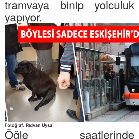
tramvaya binip yolculuk
yapıyor.
Fotoğraf: Rıdvan Uysal
Öğle saatlerinde