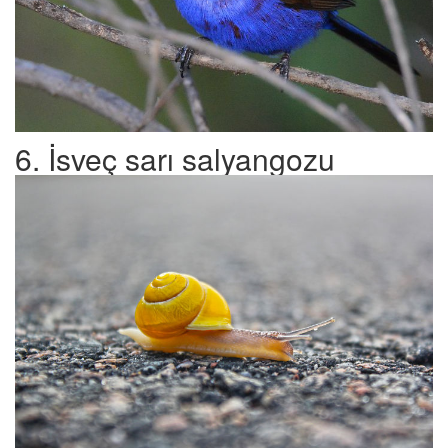
6. İsveç sarı salyangozu