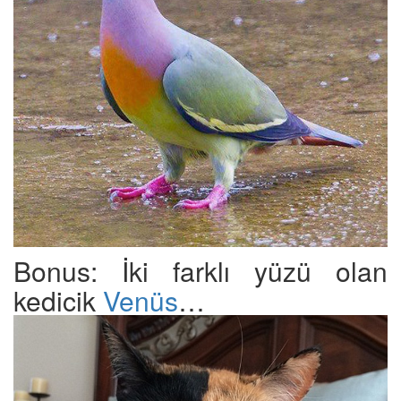
Bonus: İki farklı yüzü olan
kedicik
Venüs
…