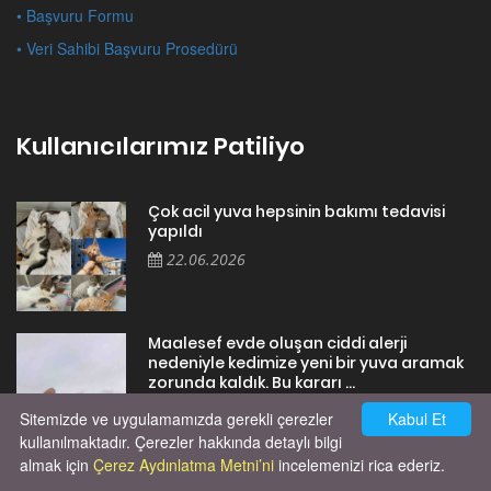
• Başvuru Formu
• Veri Sahibi Başvuru Prosedürü
Kullanıcılarımız Patiliyo
Çok acil yuva hepsinin bakımı tedavisi
yapıldı
22.06.2026
Maalesef evde oluşan ciddi alerji
nedeniyle kedimize yeni bir yuva aramak
zorunda kaldık. Bu kararı ...
17.05.2026
Sitemizde ve uygulamamızda gerekli çerezler
Kabul Et
kullanılmaktadır. Çerezler hakkında detaylı bilgi
almak için
Çerez Aydınlatma Metni’ni
incelemenizi rica ederiz.