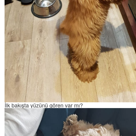
İlk bakışta yüzünü gören var mı?