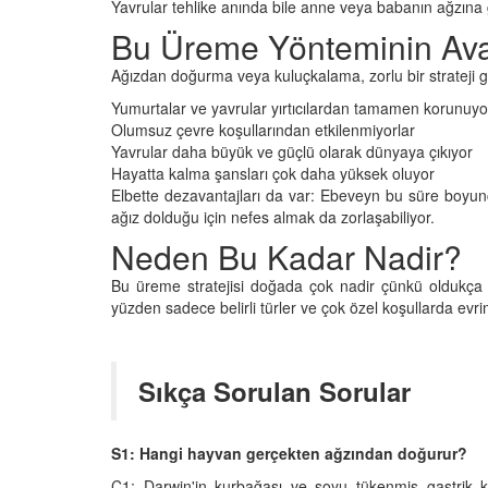
Yavrular tehlike anında bile anne veya babanın ağzına g
Bu Üreme Yönteminin Avan
Ağızdan doğurma veya kuluçkalama, zorlu bir strateji g
Yumurtalar ve yavrular yırtıcılardan tamamen korunuyo
Olumsuz çevre koşullarından etkilenmiyorlar
Yavrular daha büyük ve güçlü olarak dünyaya çıkıyor
Hayatta kalma şansları çok daha yüksek oluyor
Elbette dezavantajları da var: Ebeveyn bu süre boyunc
ağız dolduğu için nefes almak da zorlaşabiliyor.
Neden Bu Kadar Nadir?
Bu üreme stratejisi doğada çok nadir çünkü oldukça ri
yüzden sadece belirli türler ve çok özel koşullarda evr
Sıkça Sorulan Sorular
S1: Hangi hayvan gerçekten ağzından doğurur?
C1: Darwin'in kurbağası ve soyu tükenmiş gastrik 