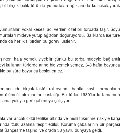
 gibi birçok balık türü de yumurtaları ağızlarında kuluçkalayarak
murtaları vokal kesesi adı verilen özel bir torbada taşır. Soyu
murtaları mideye yutup ağızdan doğuruyordu. Balıklarda ise türe
ında da her ikisi birden bu görevi üstlenir.
şırken hala yemek yiyebilir çünkü bu torba mideyle bağlantılı
deyi kullanan türlerde anne hiç yemek yemez, 6-8 hafta boyunca
llikle bu süre boyunca beslenemez.
nmesinde birçok faktör rol oynadı: habitat kaybı, ormanların
erilen ölümcül bir mantar hastalığı. Bu türler 1980'lerde tamamen
nlama yoluyla geri getirmeye çalışıyor.
a var ancak ciddi tehlike altında ve nesli tükenme riskiyle karşı
rında %90 azalma tespit edildi. Koruma çabalarının bir parçası
at Bahçesi'ne taşındı ve orada 33 yavru dünyaya geldi.