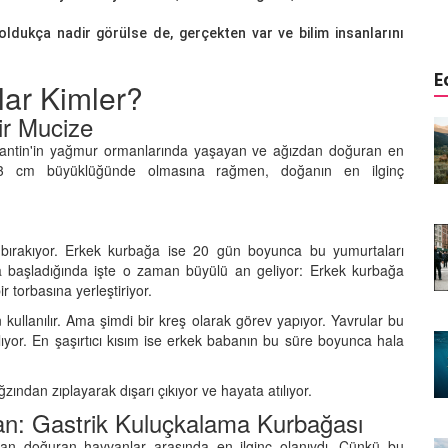
oldukça nadir görülse de, gerçekten var ve bilim insanlarını
E
ar Kimler?
ir Mucize
istemi:
Aşağısı Neresi? Hangi Canlılar
r Önce
Yerçekimini Hissetmez veya
Arjantin'in yağmur ormanlarında yaşayan ve ağızdan doğuran en
Umursamaz?
-3 cm büyüklüğünde olmasına rağmen, doğanın en ilginç
09.01.2026
Yaşar:
Biyolojik Radar: Hangi
 bırakıyor. Erkek kurbağa ise 20 gün boyunca bu yumurtaları
enen Tek
Hayvanlar Elektriği "Görür"?
ya başladığında işte o zaman büyülü an geliyor: Erkek kurbağa
08.01.2026
r torbasına yerleştiriyor.
kullanılır. Ama şimdi bir kreş olarak görev yapıyor. Yavrular bu
Görünmeyeni Görenler: Hangi
ıyor. En şaşırtıcı kısım ise erkek babanın bu süre boyunca hala
rsiyonu?
Hayvanlar Ultraviyole (UV) Işığı
n Banka
Görür?
07.01.2026
ndan zıplayarak dışarı çıkıyor ve hayata atılıyor.
: Gastrik Kuluçkalama Kurbağası
Doğanın Hatası mı, Mucizesi mi?
an doğuran hayvanlar arasında en ilginç olanıydı. Çünkü bu
yi "Delik
Hangi Hayvanlar İki Başlı Doğar?