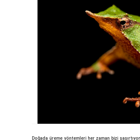
22.05.2020
Kedi Seven Kadınların
Harikası Olduğunun 15
22.05.2020
Türkiye'de Pitbull Be
Yasal mı? 2025 Günce
Yasalar ve Cezalar
30.10.2025
Havaalanında 1 Hafta
Bekletilen Kimsenin
Sahiplenmediği Kutud
Ne Çıkıyor
22.05.2020
Türkiye’deki Hayvan
Hastaneleri ve İletişim 
20.05.2020
Doğada üreme yöntemleri her zaman bizi şaşırtıyor.