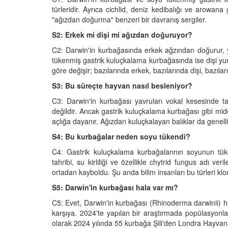
türleridir. Ayrıca cichlid, deniz kedibalığı ve arowana
"ağızdan doğurma" benzeri bir davranış sergiler.
S2: Erkek mi dişi mi ağızdan doğuruyor?
C2: Darwin'in kurbağasında erkek ağzından doğurur, yu
tükenmiş gastrik kuluçkalama kurbağasında ise dişi yu
göre değişir; bazılarında erkek, bazılarında dişi, bazılar
S3: Bu süreçte hayvan nasıl besleniyor?
C3: Darwin'in kurbağası yavruları vokal kesesinde ta
değildir. Ancak gastrik kuluçkalama kurbağası gibi mi
açlığa dayanır. Ağızdan kuluçkalayan balıklar da gene
S4: Bu kurbağalar neden soyu tükendi?
C4: Gastrik kuluçkalama kurbağalarının soyunun tüke
tahribi, su kirliliği ve özellikle chytrid fungus adı v
ortadan kayboldu. Şu anda bilim insanları bu türleri klo
S5: Darwin'in kurbağası hala var mı?
C5: Evet, Darwin'in kurbağası (Rhinoderma darwinii) hal
karşıya. 2024'te yapılan bir araştırmada popülasyonla
olarak 2024 yılında 55 kurbağa Şili'den Londra Hayvan