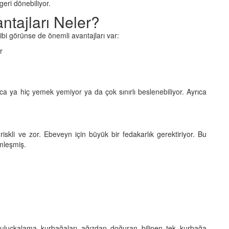
eri dönebiliyor.
tajları Neler?
ibi görünse de önemli avantajları var:
r
a ya hiç yemek yemiyor ya da çok sınırlı beslenebiliyor. Ayrıca
skli ve zor. Ebeveyn için büyük bir fedakarlık gerektiriyor. Bu
imleşmiş.
kuluçkalama kurbağaları ağızdan doğuran bilinen tek kurbağa