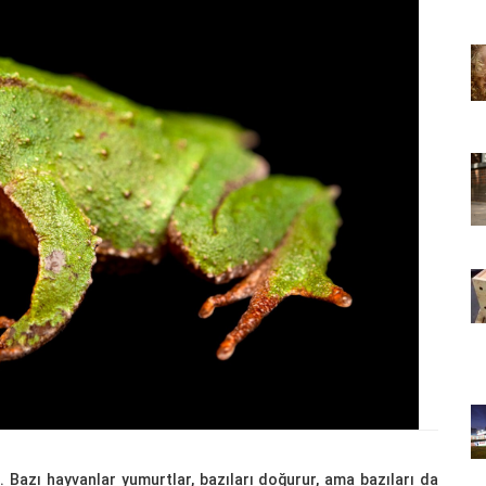
22.05.2020
 Bir Dünya
Kedi Seven Kadınların Bir Dünya
 Kanıtı
Harikası Olduğunun 15 Kanıtı
22.05.2020
slemek
Türkiye'de Pitbull Beslemek
l Durum,
Yasal mı? 2025 Güncel Durum,
Yasalar ve Cezalar
30.10.2025
 Boyunca
Havaalanında 1 Hafta Boyunca
Bekletilen Kimsenin
an Bakın
Sahiplenmediği Kutudan Bakın
Ne Çıkıyor
22.05.2020
Türkiye’deki Hayvan
Bilgileri
Hastaneleri ve İletişim Bilgileri
20.05.2020
 Bazı hayvanlar yumurtlar, bazıları doğurur, ama bazıları da