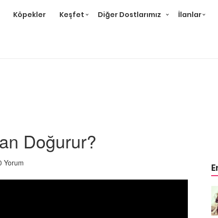
Köpekler
Keşfet
Diğer Dostlarımız
İlanlar
an Doğurur?
0 Yorum
E
Örnek
Tüm Sanatçılarımıza Örnek
Olması Gereken 23
Hayvansever Ünlü