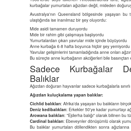
26
Açarak" Terk Eden Ha
kurbağalar yumurtaları ağızdan değil, mideden doğuru
Hangisidir?
Avustralya'nın Queensland bölgesinde yaşayan bu t
nin Gerçek
09.01.2026
ulaştığında ise inanılmaz bir şey oluyordu:
ı: Mamutlar Öldü,
atta Kaldı?
Mide asidi tamamen duruyordu
Masum Kuryeler: Uyu
Mide bir rahim gibi çalışmaya başlıyordu
26
Kaçakçılığında Kullan
Yumurtalardan çıkan yavrular mide içinde büyüyordu
Hayvanlar
Anne kurbağa 6-8 hafta boyunca hiçbir şey yemiyordu
09.01.2026
Yavrular gelişimlerini tamamladığında anne onları ağzı
Bu süreçte anne kurbağanın akciğerleri bile basınçtan e
Sadece Kurbağalar De
Balıklar
Ağızdan doğuran hayvanlar sadece kurbağalarla sınırlı de
Ağızdan kuluçkalama yapan balıklar:
Cichlid balıkları
: Afrika'da yaşayan bu balıkların birço
Deniz kedibalıkları
: Erkekler 50'ye kadar yumurtayı ağı
Arowana balıkları
: "Ejderha balığı" olarak bilinen bu 
Cardinal balıkları
: Ebeveynler dönüşümlü olarak yumur
Bu balıklar yumurtaları döllendikten sonra ağızlarına