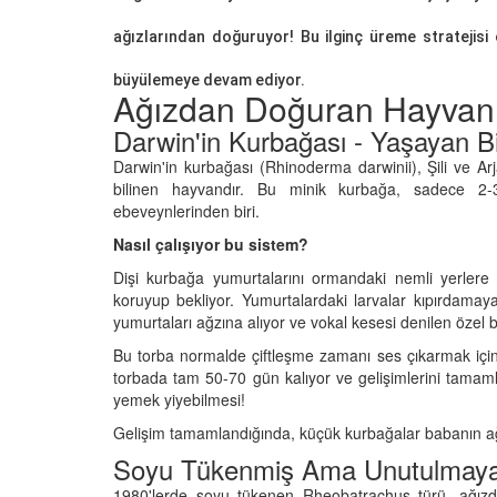
ağızlarından doğuruyor! Bu ilginç üreme stratejisi 
büyülemeye devam ediyor.
Ağızdan Doğuran Hayvanl
Darwin'in Kurbağası - Yaşayan B
u Efsane: Domuzlar
Doğanın Erken Uyarı S
 Kötü mü Kokar?
Tsunamiden Dakikala
Darwin'in kurbağası (Rhinoderma darwinii), Şili ve 
Kaçan Hayvanlar
bilinen hayvandır. Bu minik kurbağa, sadece 2
26
ebeveynlerinden biri.
12.01.2026
n Göremediği
Nasıl çalışıyor bu sistem?
r: Hangi Hayvanın
Kıyamet Kopsa Bile O 
Dişi kurbağa yumurtalarını ormandaki nemli yerlere
ktur?
Nükleer Bombaya Dir
Hayvan
koruyup bekliyor. Yumurtalardaki larvalar kıpırdama
26
yumurtaları ağzına alıyor ve vokal kesesi denilen özel bi
12.01.2026
Bu torba normalde çiftleşme zamanı ses çıkarmak için 
k, Sorun Yok: Hangi
ın Kemiği Bulunmaz?
torbada tam 50-70 gün kalıyor ve gelişimlerini tamaml
Hırsızlığın Maymun Ve
Maymunlar Gerçekte
yemek yiyebilmesi!
26
Soyabilir mi?
Gelişim tamamlandığında, küçük kurbağalar babanın ağzı
12.01.2026
ynadaki Yansıması:
Soyu Tükenmiş Ama Unutulmayan
vanın Kalbi Sağdadır?
1980'lerde soyu tükenen Rheobatrachus türü, ağızd
Büyük Firar: Hapishane