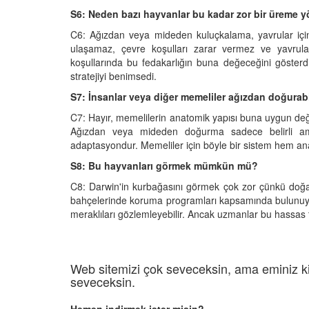
S6: Neden bazı hayvanlar bu kadar zor bir üreme yö
C6: Ağızdan veya mideden kuluçkalama, yavrular için 
ulaşamaz, çevre koşulları zarar vermez ve yavrular
koşullarında bu fedakarlığın buna değeceğini göster
stratejiyi benimsedi.
S7: İnsanlar veya diğer memeliler ağızdan doğurabi
C7: Hayır, memelilerin anatomik yapısı buna uygun değ
Ağızdan veya mideden doğurma sadece belirli amf
adaptasyondur. Memeliler için böyle bir sistem hem ana
S8: Bu hayvanları görmek mümkün mü?
C8: Darwin'in kurbağasını görmek çok zor çünkü doğal h
bahçelerinde koruma programları kapsamında bulunuyor.
meraklıları gözlemleyebilir. Ancak uzmanlar bu hassas t
Web sitemizi çok seveceksin, ama eminiz ki
seveceksin.
Hemen indirmek ister misin?