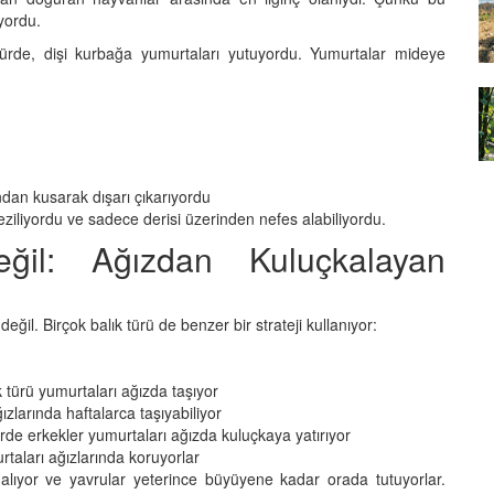
yvan
yordu.
07.01.2026
ürde, dişi kurbağa yumurtaları yutuyordu. Yumurtalar mideye
Çernobil'in Mutantları:
Radyasyon Hayvanları Nasıl
şturucu
Değiştirdi?
ılan
07.01.2026
ndan kusarak dışarı çıkarıyordu
ziliyordu ve sadece derisi üzerinden nefes alabiliyordu.
ğil: Ağızdan Kuluçkalayan
ğil. Birçok balık türü de benzer bir strateji kullanıyor:
k türü yumurtaları ağızda taşıyor
zlarında haftalarca taşıyabiliyor
türde erkekler yumurtaları ağızda kuluçkaya yatırıyor
taları ağızlarında koruyorlar
 alıyor ve yavrular yeterince büyüyene kadar orada tutuyorlar.