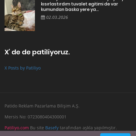
kısırlastırdım tuvalet egitimi de var
kumundan baska yere ya...
02.03.2026
X' de de patiliyoruz.
X Posts by Patiliyo
Patido Reklam Pazarlama Bilişim A.Ş.
Mersis No: 0723080404300001
Patiliyo.com
Bu site
Basefy
tarafından aşkla yapılmıştır.