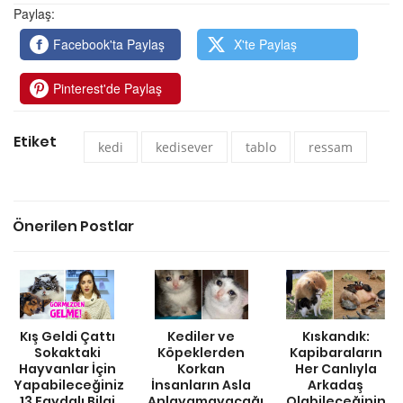
Paylaş:
Facebook'ta Paylaş
X'te Paylaş
Pinterest'de Paylaş
Etiket
kedi
kedisever
tablo
ressam
Önerilen Postlar
Kış Geldi Çattı
Kediler ve
Kıskandık:
Sokaktaki
Köpeklerden
Kapibaraların
Hayvanlar İçin
Korkan
Her Canlıyla
Yapabileceğiniz
İnsanların Asla
Arkadaş
13 Faydalı Bilgi
Anlayamayacağı
Olabileceğinin