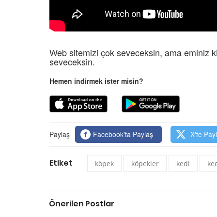
26
Açarak" Terk Eden Ha
Hangisidir?
nin Gerçek
09.01.2026
ı: Mamutlar Öldü,
atta Kaldı?
Web sitemizi çok seveceksin, ama eminiz ki
Masum Kuryeler: Uyu
26
seveceksin.
Kaçakçılığında Kullan
Hayvanlar
Hemen indirmek ister misin?
09.01.2026
Paylaş
Facebook'ta Paylaş
X'te Pay
Etiket
köpek
köpekler
kedi
ked
Önerilen Postlar