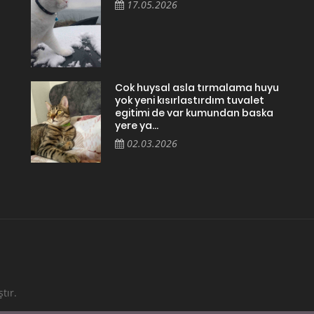
17.05.2026
Cok huysal asla tırmalama huyu
yok yeni kısırlastırdım tuvalet
egitimi de var kumundan baska
yere ya...
02.03.2026
tır.