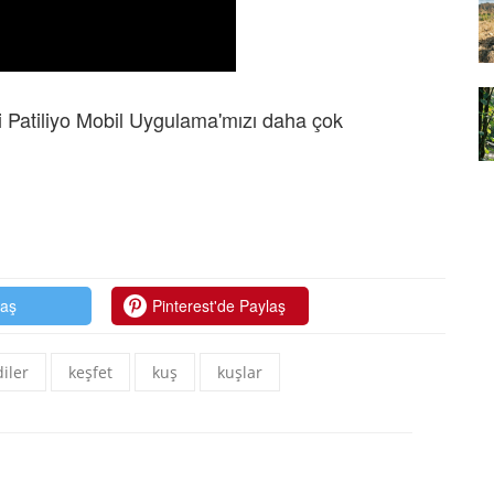
yvan
07.01.2026
Çernobil'in Mutantları:
Radyasyon Hayvanları Nasıl
 Patiliyo Mobil Uygulama'mızı daha çok
şturucu
Değiştirdi?
ılan
07.01.2026
laş
Pinterest'de Paylaş
iler
keşfet
kuş
kuşlar