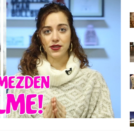
22.05.2020
 Bir Dünya
Kedi Seven Kadınların Bir Dünya
 Kanıtı
Harikası Olduğunun 15 Kanıtı
22.05.2020
slemek
Türkiye'de Pitbull Beslemek
l Durum,
Yasal mı? 2025 Güncel Durum,
Yasalar ve Cezalar
30.10.2025
 Boyunca
Havaalanında 1 Hafta Boyunca
Bekletilen Kimsenin
an Bakın
Sahiplenmediği Kutudan Bakın
Ne Çıkıyor
22.05.2020
Türkiye’deki Hayvan
Bilgileri
Hastaneleri ve İletişim Bilgileri
20.05.2020