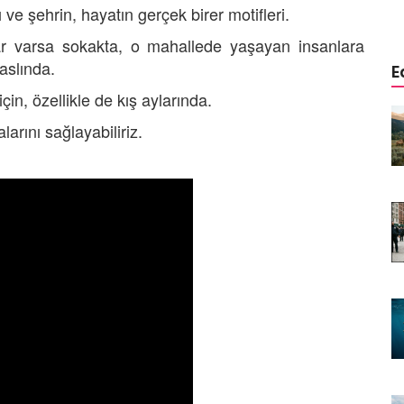
e şehrin, hayatın gerçek birer motifleri.
ar varsa sokakta, o mahallede yaşayan insanlara
aslında.
E
çin, özellikle de kış aylarında.
istemi:
Aşağısı Neresi? Hangi Canlılar
larını sağlayabiliriz.
r Önce
Yerçekimini Hissetmez veya
Umursamaz?
09.01.2026
Yaşar:
Biyolojik Radar: Hangi
enen Tek
Hayvanlar Elektriği "Görür"?
08.01.2026
Görünmeyeni Görenler: Hangi
rsiyonu?
Hayvanlar Ultraviyole (UV) Işığı
n Banka
Görür?
07.01.2026
Doğanın Hatası mı, Mucizesi mi?
yi "Delik
Hangi Hayvanlar İki Başlı Doğar?