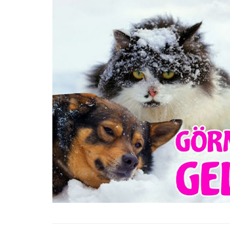
22.05.2020
Kedi Seven Kadınların
Harikası Olduğunun 15
22.05.2020
Türkiye'de Pitbull Be
Yasal mı? 2025 Günce
Yasalar ve Cezalar
30.10.2025
Havaalanında 1 Hafta
Bekletilen Kimsenin
Sahiplenmediği Kutud
Ne Çıkıyor
22.05.2020
Türkiye’deki Hayvan
Hastaneleri ve İletişim 
20.05.2020