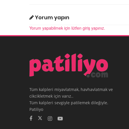
Yorum yapın
Yorum yapabilmek için lütfen giriş yapınız.
Tüm kalpleri miyavlatmak, havhavlatmak ve
cikcikletmek için varız..
Tüm kalpleri sevgiyle patilemek dileğiyle.
Patiliyo