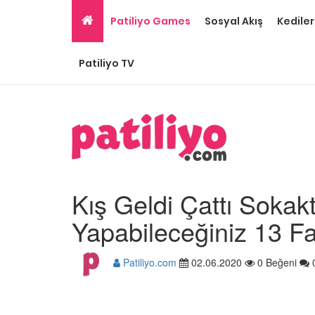
Patiliyo Games
Sosyal Akış
Kediler
Patiliyo TV
Kış Geldi Çattı Sokak
Yapabileceğiniz 13 Fay
Patiliyo.com
02.06.2020
0 Beğeni
Tüm Sanatçılarımıza 
Olması Gereken 23
Hayvansever Ünlü