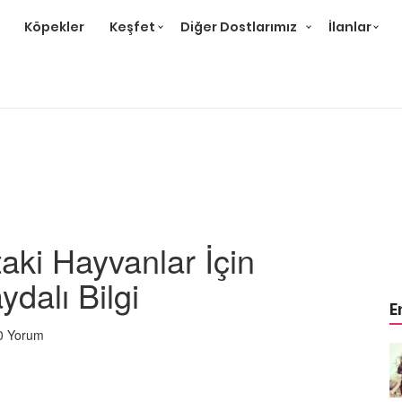
Köpekler
Keşfet
Diğer Dostlarımız
İlanlar
taki Hayvanlar İçin
dalı Bilgi
E
0 Yorum
Örnek
Tüm Sanatçılarımıza Örnek
Olması Gereken 23
Hayvansever Ünlü