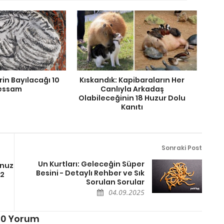
in Bayılacağı 10
Kıskandık: Kapibaraların Her
essam
Canlıyla Arkadaş
Olabileceğinin 18 Huzur Dolu
Kanıtı
Sonraki Post
Un Kurtları: Geleceğin Süper
unuz
Besini - Detaylı Rehber ve Sık
12
Sorulan Sorular
04.09.2025
0 Yorum