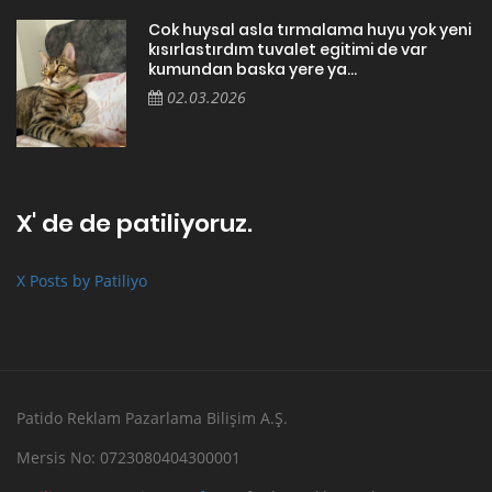
Cok huysal asla tırmalama huyu yok yeni
kısırlastırdım tuvalet egitimi de var
kumundan baska yere ya...
02.03.2026
X' de de patiliyoruz.
X Posts by Patiliyo
Patido Reklam Pazarlama Bilişim A.Ş.
Mersis No: 0723080404300001