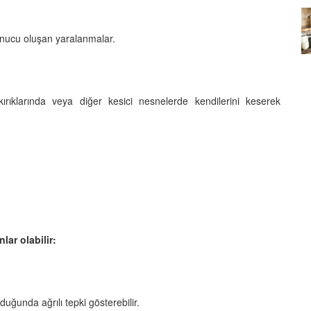
Köpeklerin mi Ağızları Daha
nucu oluşan yaralanmalar.
Temiz, İnsanların mı? Bilim Ne
mleri:
Diyor?
ntemleri
05.10.2025
ırıklarında veya diğer kesici nesnelerde kendilerini keserek
lar olabilir:
uğunda ağrılı tepki gösterebilir.