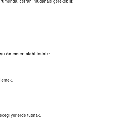
urumunda, cerrahi müdahale gerekebilir.
u önlemleri alabilirsiniz:
llemek.
yeceği yerlerde tutmak.