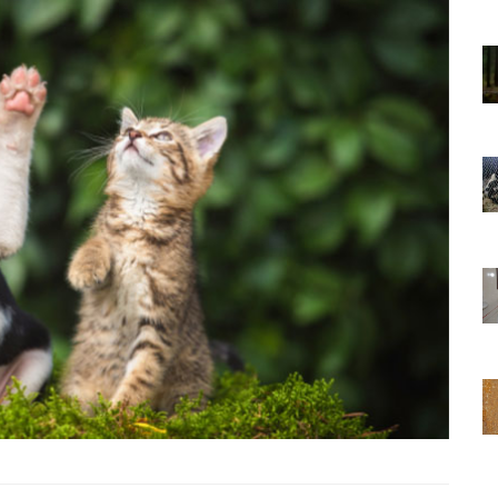
01.01.2025
Sözler ve
Köpeklerle İlgili Ünlü Sözler ve
Atasözleri
03.04.2024
nakları
İzmir’deki Hayvan Barınakları
22.05.2020
rınakları
Ankara’daki Hayvan Barınakları
22.05.2020
öpeklerin
Köpeğim Su İçmiyor, Köpeklerin
Su İçmeme Sebepleri
22.05.2020