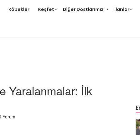
Köpekler
Keşfet
Diğer Dostlarımız
İlanlar
e Yaralanmalar: İlk
E
0 Yorum
m
Ev Ortamına ve Yaşam
 Bakımı
Standartlarına Uygun Bakımı
Kolay 14 Evcil Hayvan