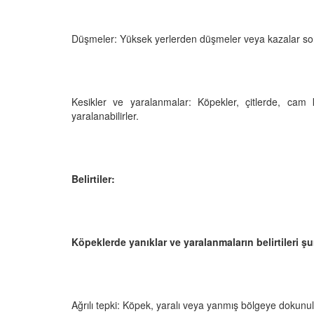
 Ayrılık Anksiyetesi:
Tedavi Yöntemleri”
, Nedenleri ve Etkili
19.10.2025
ları
Düşmeler: Yüksek yerlerden düşmeler veya kazalar so
25
Köpeklerde Kilo Proble
Sağlıklı Zayıflama Yö
15.10.2025
Kesikler ve yaralanmalar: Köpekler, çitlerde, cam k
yaralanabilirler.
Belirtiler:
Köpeklerde yanıklar ve yaralanmaların belirtileri şun
Ağrılı tepki: Köpek, yaralı veya yanmış bölgeye dokunuld