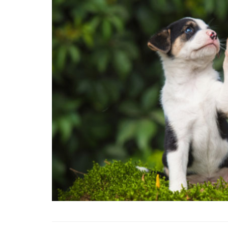
01.01.2025
Köpeklerle İlgili Ünlü 
Atasözleri
03.04.2024
İzmir’deki Hayvan Barı
22.05.2020
Ankara’daki Hayvan Ba
22.05.2020
Köpeğim Su İçmiyor, K
Su İçmeme Sebepleri
22.05.2020