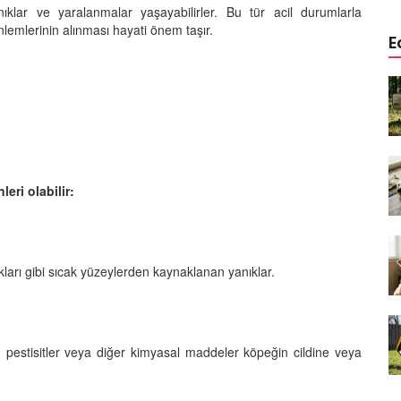
ıklar ve yaralanmalar yaşayabilirler. Bu tür acil durumlarla
nlemlerinin alınması hayati önem taşır.
E
a
Köpeklerde Kulak ve Göz
 Kapsamlı
Temizliği: Adım Adım Rehber
öntemleri
15.10.2025
Köpek Sporları: Agility Nedir?
n
Köpeğinizle Spor Yapmanın
eri olabilir:
eki
Yolları
11.10.2025
Ev Yapımı Köpek Mamaları:
ları gibi sıcak yüzeylerden kaynaklanan yanıklar.
er ve
Sağlıklı Tarifler ve Bilmeniz
anlarının
Gerekenler
arı
11.10.2025
pestisitler veya diğer kimyasal maddeler köpeğin cildine veya
Oyun ve Eğitim: “Köpekler İçin
lerde
Zeka Geliştirici Oyunlar”
ri ve
09.10.2025