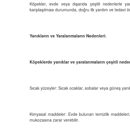
Köpekler, evde veya dışarıda çeşitli nedenlerle yan
karşılaşılması durumunda, doğru ilk yardım ve tedavi ö
Televizyonda Neler
Köpeklerden İnsanlar
Geçebilen Parazitler:
Yanıkların ve Yaralanmaların Nedenleri:
Rehber ve Korunma Y
25
23.10.2025
Kötü Niyetli İnsanları
Çiftlik Kültürü: “Çoba
Köpeklerde yanıklar ve yaralanmaların çeşitli nedenl
Köpeklerinin Sürülerd
25
Vazgeçilmez Rolü”
22.10.2025
Neden Boş Duvara
şırtıcı Gerçek
Sıcak yüzeyler: Sıcak ocaklar, sobalar veya güneş yanık
Tarihte Askeri Köpekl
25
Görevleri: Savaş Meyd
Dört Ayaklı Kahramanl
Ruh Görür mü?
19.10.2025
ve Gerçekler
Kimyasal maddeler: Evde bulunan temizlik maddeleri, 
25
mukozasına zarar verebilir.
Köpek Sağlığı: “Köpek
Kulak İltihabı: Belirtile