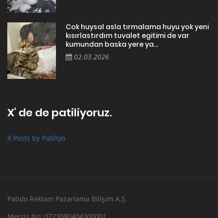
Cok huysal asla tırmalama huyu yok yeni
kısırlastırdım tuvalet egitimi de var
kumundan baska yere ya...
02.03.2026
X' de de patiliyoruz.
X Posts by Patiliyo
Patido Reklam Pazarlama Bilişim A.Ş.
Mersis No: 0723080404300001