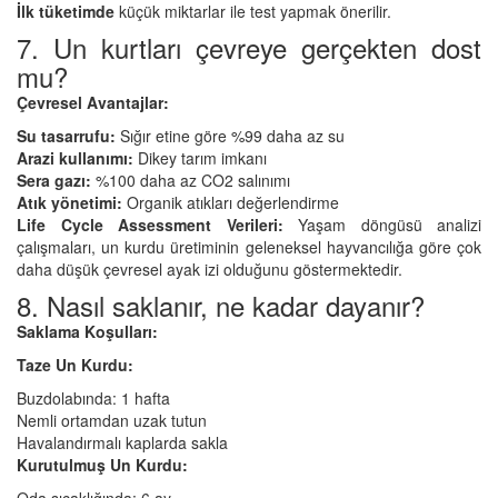
İlk tüketimde
küçük miktarlar ile test yapmak önerilir.
7. Un kurtları çevreye gerçekten dost
mu?
Çevresel Avantajlar:
Su tasarrufu:
Sığır etine göre %99 daha az su
Arazi kullanımı:
Dikey tarım imkanı
Sera gazı:
%100 daha az CO2 salınımı
Atık yönetimi:
Organik atıkları değerlendirme
Life Cycle Assessment Verileri:
Yaşam döngüsü analizi
çalışmaları, un kurdu üretiminin geleneksel hayvancılığa göre çok
daha düşük çevresel ayak izi olduğunu göstermektedir.
8. Nasıl saklanır, ne kadar dayanır?
Saklama Koşulları:
Taze Un Kurdu:
Buzdolabında: 1 hafta
Nemli ortamdan uzak tutun
Havalandırmalı kaplarda sakla
Kurutulmuş Un Kurdu:
Oda sıcaklığında: 6 ay