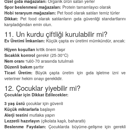
Özel gıda mağazaları:
Organik ürün satan yerler
Spor beslenmesi mağazaları:
Protein tamamlayıcı olarak
Hobi teraryum mağazaları:
Pet food olarak satılan temiz türler
Dikkat:
Pet food olarak satılanların gıda güvenliği standartlarını
karşıladığından emin olun.
11. Un kurdu çiftliği kurulabilir mi?
Ev Üretimi İmkanları:
Küçük çapta ev üretimi mümkündür, ancak:
Hijyen koşulları
kritik önem taşır
Sıcaklık kontrol
gerekir (25-30°C)
Nem oranı
%60-70 arasında tutulmalı
Düzenli bakım
şarttır
Ticari Üretim:
Büyük çapta üretim için gıda işletme izni ve
veteriner hekim onayı gereklidir.
12. Çocuklar yiyebilir mi?
Çocuklar için Dikkat Edilecekler:
3 yaş üstü
çocuklar için güvenli
Küçük miktarlarla
başlayın
Alerji testini
mutlaka yapın
Lezzetli hazırlayın
(çikolata kaplı, baharatlı)
Beslenme Faydaları:
Çocuklarda büyüme-gelişme için gerekli