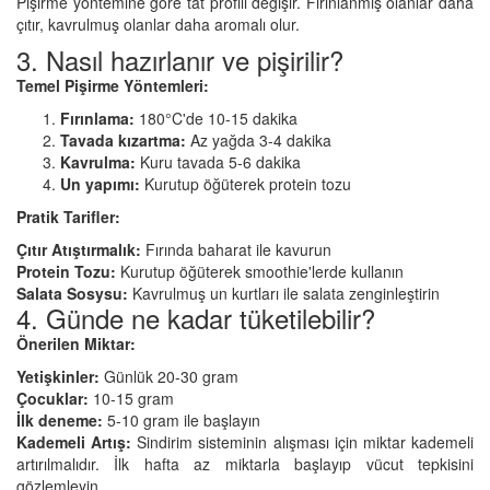
Pişirme yöntemine göre tat profili değişir. Fırınlanmış olanlar daha
çıtır, kavrulmuş olanlar daha aromalı olur.
3. Nasıl hazırlanır ve pişirilir?
Temel Pişirme Yöntemleri:
Fırınlama:
180°C'de 10-15 dakika
Tavada kızartma:
Az yağda 3-4 dakika
Kavrulma:
Kuru tavada 5-6 dakika
Un yapımı:
Kurutup öğüterek protein tozu
Pratik Tarifler:
Çıtır Atıştırmalık:
Fırında baharat ile kavurun
Protein Tozu:
Kurutup öğüterek smoothie'lerde kullanın
Salata Sosysu:
Kavrulmuş un kurtları ile salata zenginleştirin
4. Günde ne kadar tüketilebilir?
Önerilen Miktar:
Yetişkinler:
Günlük 20-30 gram
Çocuklar:
10-15 gram
İlk deneme:
5-10 gram ile başlayın
Kademeli Artış:
Sindirim sisteminin alışması için miktar kademeli
artırılmalıdır. İlk hafta az miktarla başlayıp vücut tepkisini
gözlemleyin.