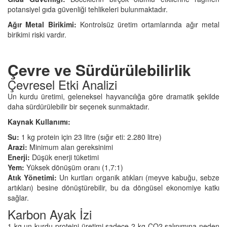
potansiyel gıda güvenliği tehlikeleri bulunmaktadır.
Ağır Metal Birikimi:
Kontrolsüz üretim ortamlarında ağır metal
birikimi riski vardır.
Çevre ve Sürdürülebilirlik
Çevresel Etki Analizi
Un kurdu üretimi, geleneksel hayvancılığa göre dramatik şekilde
daha sürdürülebilir bir seçenek sunmaktadır.
Kaynak Kullanımı:
Su:
1 kg protein için 23 litre (sığır eti: 2.280 litre)
Arazi:
Minimum alan gereksinimi
Enerji:
Düşük enerji tüketimi
Yem:
Yüksek dönüşüm oranı (1,7:1)
Atık Yönetimi:
Un kurtları organik atıkları (meyve kabuğu, sebze
artıkları) besine dönüştürebilir, bu da döngüsel ekonomiye katkı
sağlar.
Karbоn Ayak İzi
1 kg un kurdu proteini üretimi sadece 2 kg CO2 salınımına neden