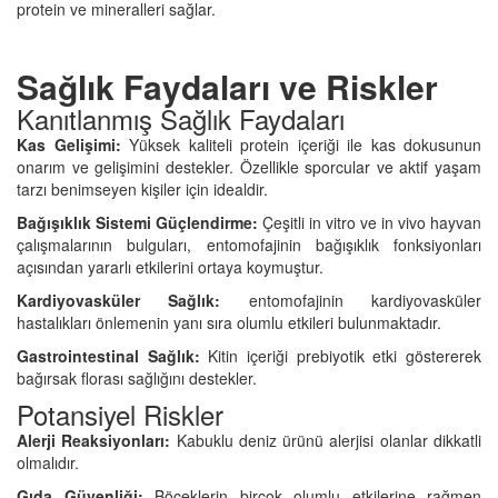
protein ve mineralleri sağlar.
Sağlık Faydaları ve Riskler
Kanıtlanmış Sağlık Faydaları
Kas Gelişimi:
Yüksek kaliteli protein içeriği ile kas dokusunun
onarım ve gelişimini destekler. Özellikle sporcular ve aktif yaşam
tarzı benimseyen kişiler için idealdir.
Bağışıklık Sistemi Güçlendirme:
Çeşitli in vitro ve in vivo hayvan
çalışmalarının bulguları, entomofajinin bağışıklık fonksiyonları
açısından yararlı etkilerini ortaya koymuştur.
Kardiyovasküler Sağlık:
entomofajinin kardiyovasküler
hastalıkları önlemenin yanı sıra olumlu etkileri bulunmaktadır.
Gastrointestinal Sağlık:
Kitin içeriği prebiyotik etki göstererek
bağırsak florası sağlığını destekler.
Potansiyel Riskler
Alerji Reaksiyonları:
Kabuklu deniz ürünü alerjisi olanlar dikkatli
olmalıdır.
Gıda Güvenliği:
Böceklerin birçok olumlu etkilerine rağmen