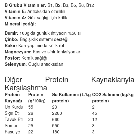
B Grubu Vitaminler:
B1, B2, B3, B5, B6, B12
Vitamin E:
Antioksidan özellikli
Vitamin A:
Göz sağlığı için kritik
Mineral İçeriği:
Demir:
100g'da günlük ihtiyacın %50'si
Çinko:
Bağışıklık sistemi desteği
Bakır:
Kan yapımında kritik rol
Magnezyum:
Kas ve sinir fonksiyonları
Fosfor:
Kemik sağlığı
Selenyum:
Güçlü antioksidan
Diğer Protein Kaynaklarıyla
Karşılaştırma
Protein
Protein
Su Kullanımı (L/kg
CO2 Salınımı (kg/kg
Kaynağı
(g/100g)
protein)
protein)
Un Kurdu
55
23
2
Sığır Eti
26
2280
45
Tavuk Eti
23
660
12
Somon
25
550
8
Fasulye
22
180
3