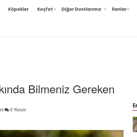
Köpekler
Keşfet
Diğer Dostlarımız
İlanlar
kında Bilmeniz Gereken
E
ni
0 Yorum
Çok
Papağan Cinsleri: En Çok
likleri
Beslenen 15 Tür ve Özellikleri
22.05.2020