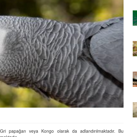
ağan Türü
En İyi Konuşan 10 Papağan Türü
ve Özellikleri
22.05.2020
bet
Cevaplıyoruz: Muhabbet
Kuşunun Hapşırması
22.05.2020
Çiftleşme
Muhabbet Kuşlarının Çiftleşme
İsteği Nasıl Fark Edilir?
22.05.2020
t
Öğrenelim: Muhabbet
teği Nasıl
Kuşlarının Çiftleşme İsteği Nasıl
Anlaşılır?
22.05.2020
Gri papağan veya Kongo olarak da adlandırılmaktadır. Bu