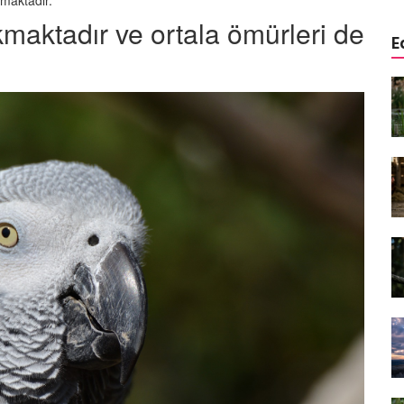
nmaktadır.
kmaktadır ve ortala ömürleri de
E
öçü: Her
Kuşlar Manyetik Alanı
ik
Hissedebilir mi? Evrimsel
eşir?
Navigasyon
12.09.2025
ön
Kartalların Avlanma Stratejileri:
Gökyüzünün Kralı
31.08.2025
üşü:
Uçuş Rekorları: En Yükseğe, En
Uzağa, En Uzun Süre Uçabilen
Kuşlar
29.08.2025
Zekâsı:
dan Daha
Kuşlar ile İlgili Söylenmiş En
Güzel 10 Söz
28.08.2025