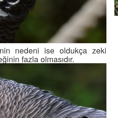
erce
Kuşların Tüy Renkleri Nasıl
u
Oluşur? Bilimsel Açıklama
27.08.2025
inin nedeni ise oldukça zeki
inin fazla olmasıdır.