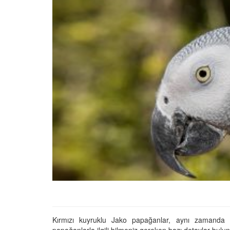
En İyi Konuşan 10 Pap
ve Özellikleri
22.05.2020
Cevaplıyoruz: Muhab
Kuşunun Hapşırması
22.05.2020
Muhabbet Kuşlarının 
İsteği Nasıl Fark Edilir?
22.05.2020
Öğrenelim: Muhabbe
Kuşlarının Çiftleşme İs
Anlaşılır?
22.05.2020
Kırmızı kuyruklu Jako papağanlar, aynı zamanda 