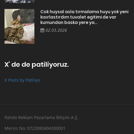
Cok huysal asla tırmalama huyu yok yeni
kısırlastırdım tuvalet egitimi de var
kumundan baska yere ya...
02.03.2026
X' de de patiliyoruz.
X Posts by Patiliyo
Patido Reklam Pazarlama Bilişim A.Ş.
Mersis No: 0723080404300001