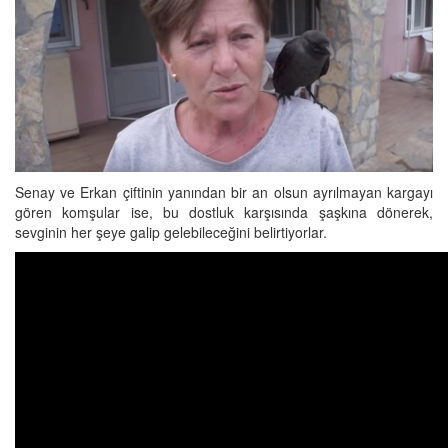
Senay ve Erkan çiftinin yanından bir an olsun ayrılmayan kargayı
gören komşular ise, bu dostluk karşısında şaşkına dönerek,
sevginin her şeye galip gelebileceğini belirtiyorlar.