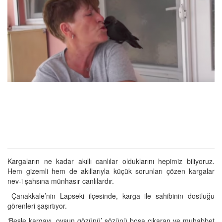
Kargaların ne kadar akıllı canlılar olduklarını hepimiz biliyoruz.
Hem gizemli hem de akıllarıyla küçük sorunları çözen kargalar
nev-i şahsına münhasır canlılardır.
Çanakkale’nin Lapseki ilçesinde, karga ile sahibinin dostluğu
görenleri şaşırtıyor.
‘Besle kargayı, oysun gözünü’ sözünü boşa çıkaran ve muhabbet