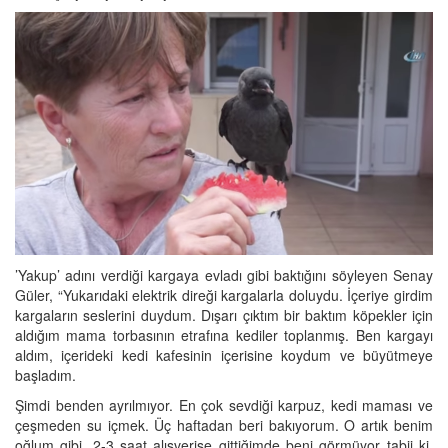
’Yakup’ adını verdiği kargaya evladı gibi baktığını söyleyen Senay
Güler, “Yukarıdaki elektrik direği kargalarla doluydu. İçeriye girdim
kargaların seslerini duydum. Dışarı çıktım bir baktım köpekler için
aldığım mama torbasının etrafına kediler toplanmış. Ben kargayı
aldım, içerideki kedi kafesinin içerisine koydum ve büyütmeye
başladım.
Şimdi benden ayrılmıyor. En çok sevdiği karpuz, kedi maması ve
çeşmeden su içmek. Üç haftadan beri bakıyorum. O artık benim
oğlum gibi. 2-3 saat alışverişe gittiğimde beni görmüyor tabii ki.