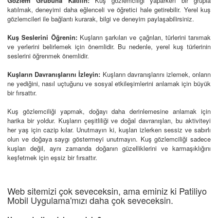
Gözlem Grubuna Katılın:
Kuş gözlemciliği yaparken bir grupla
katılmak, deneyimi daha eğlenceli ve öğretici hale getirebilir. Yerel kuş
gözlemcileri ile bağlantı kurarak, bilgi ve deneyim paylaşabilirsiniz.
Kuş Seslerini Öğrenin:
Kuşların şarkıları ve çağrıları, türlerini tanımak
ve yerlerini belirlemek için önemlidir. Bu nedenle, yerel kuş türlerinin
seslerini öğrenmek önemlidir.
Kuşların Davranışlarını İzleyin:
Kuşların davranışlarını izlemek, onların
ne yediğini, nasıl uçtuğunu ve sosyal etkileşimlerini anlamak için büyük
bir fırsattır.
Kuş gözlemciliği yapmak, doğayı daha derinlemesine anlamak için
harika bir yoldur. Kuşların çeşitliliği ve doğal davranışları, bu aktiviteyi
her yaş için cazip kılar. Unutmayın ki, kuşları izlerken sessiz ve sabırlı
olun ve doğaya saygı göstermeyi unutmayın. Kuş gözlemciliği sadece
kuşları değil, aynı zamanda doğanın güzelliklerini ve karmaşıklığını
keşfetmek için eşsiz bir fırsattır.
Web sitemizi çok seveceksin, ama eminiz ki Patiliyo
Mobil Uygulama'mızı daha çok seveceksin.