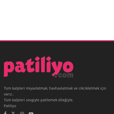
Tüm kalpleri miyavlatmak, havhavlatmak ve cikcikletmek için
varız..
Tüm kalpleri sevgiyle patilemek dileğiyle.
Patiliyo