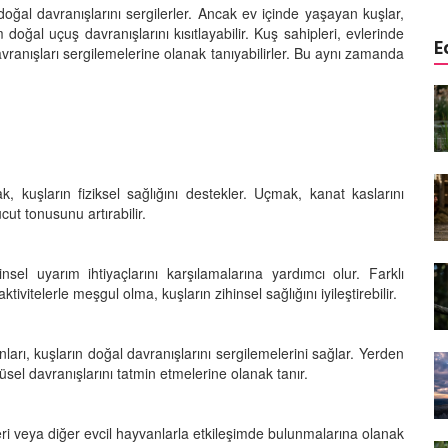
oğal davranışlarını sergilerler. Ancak ev içinde yaşayan kuşlar,
 doğal uçuş davranışlarını kısıtlayabilir. Kuş sahipleri, evlerinde
E
avranışları sergilemelerine olanak tanıyabilirler. Bu aynı zamanda
öçü: Her
Kuşlar Manyetik Alanı
ik
Hissedebilir mi? Evrimsel
eşir?
Navigasyon
12.09.2025
k, kuşların fiziksel sağlığını destekler. Uçmak, kanat kaslarını
ön
Kartalların Avlanma Stratejileri:
cut tonusunu artırabilir.
Gökyüzünün Kralı
31.08.2025
nsel uyarım ihtiyaçlarını karşılamalarına yardımcı olur. Farklı
üşü:
Uçuş Rekorları: En Yükseğe, En
tivitelerle meşgul olma, kuşların zihinsel sağlığını iyileştirebilir.
Uzağa, En Uzun Süre Uçabilen
Kuşlar
arı, kuşların doğal davranışlarını sergilemelerini sağlar. Yerden
29.08.2025
el davranışlarını tatmin etmelerine olanak tanır.
Zekâsı:
dan Daha
Kuşlar ile İlgili Söylenmiş En
Güzel 10 Söz
leri veya diğer evcil hayvanlarla etkileşimde bulunmalarına olanak
28.08.2025