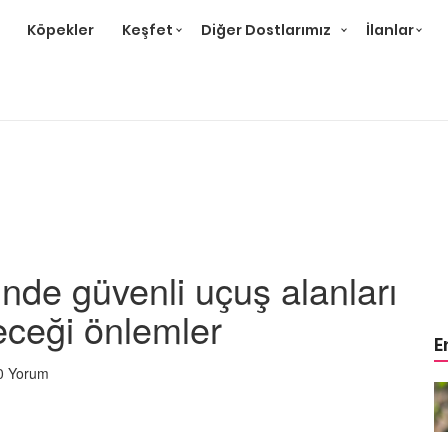
Köpekler
Keşfet
Diğer Dostlarımız
İlanlar
inde güvenli uçuş alanları
leceği önlemler
E
0 Yorum
Çok
Papağan Cinsleri: En Çok
likleri
Beslenen 15 Tür ve Özellikleri
22.05.2020