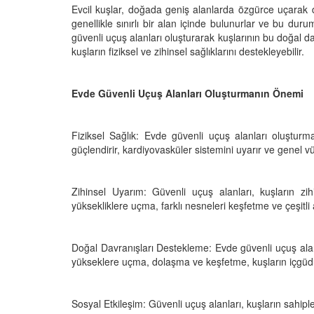
Evcil kuşlar, doğada geniş alanlarda özgürce uçarak d
genellikle sınırlı bir alan içinde bulunurlar ve bu durum
güvenli uçuş alanları oluşturarak kuşlarının bu doğal d
kuşların fiziksel ve zihinsel sağlıklarını destekleyebilir.
e Akrobasi: Leş
Göçmen Kuşlar: Kuş G
ve Martıların Hava
Yıl Binlerce Kilometrel
Yolculuk Nasıl Gerçekl
Evde Güvenli Uçuş Alanları Oluşturmanın Önemi
25
03.10.2025
Fiziksel Sağlık: Evde güvenli uçuş alanları oluşturma
Günümüze Kuşlarla
Güvercinler Neden Y
güçlendirir, kardiyovasküler sistemini uyarır ve genel vü
isi: Posta
Bulmada Ustadır?
rinden Evcil Kuşlara
17.09.2025
25
Zihinsel Uyarım: Güvenli uçuş alanları, kuşların zihi
Baykuşların Gece Gör
yüksekliklere uçma, farklı nesneleri keşfetme ve çeşitli ak
ı: Muhabbet
Sessiz Avcıların Sırrı
 Konuşma Eğitimi İçin
15.09.2025
Doğal Davranışları Destekleme: Evde güvenli uçuş alanl
yükseklere uçma, dolaşma ve keşfetme, kuşların içgüdüs
25
Karga ve Kuzgunların 
Kuş Beyni Sandığınız
ozorlardan mı Evrildi?
Akıllı
e Diyor?
Sosyal Etkileşim: Güvenli uçuş alanları, kuşların sahip
15.09.2025