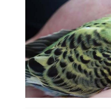
En İyi Konuşan 10 Pap
ve Özellikleri
22.05.2020
Cevaplıyoruz: Muhab
Kuşunun Hapşırması
22.05.2020
Muhabbet Kuşlarının 
İsteği Nasıl Fark Edilir?
22.05.2020
Öğrenelim: Muhabbe
Kuşlarının Çiftleşme İs
Anlaşılır?
22.05.2020