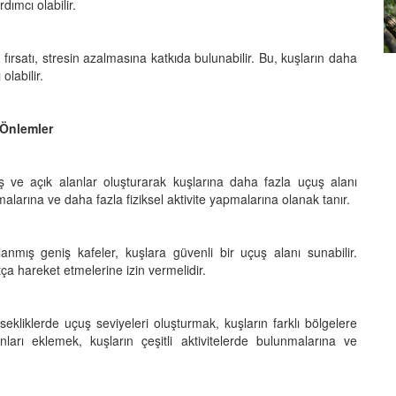
dımcı olabilir.
erce
Kuşların Tüy Renkleri Nasıl
u
Oluşur? Bilimsel Açıklama
fırsatı, stresin azalmasına katkıda bulunabilir. Bu, kuşların daha
labilir.
27.08.2025
 Önlemler
ş ve açık alanlar oluşturarak kuşlarına daha fazla uçuş alanı
alarına ve daha fazla fiziksel aktivite yapmalarına olanak tanır.
lanmış geniş kafeler, kuşlara güvenli bir uçuş alanı sunabilir.
ça hareket etmelerine izin vermelidir.
sekliklerde uçuş seviyeleri oluşturmak, kuşların farklı bölgelere
arı eklemek, kuşların çeşitli aktivitelerde bulunmalarına ve