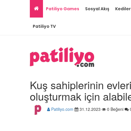
Patiliyo Games
Sosyal Akış
Kediler
Patiliyo TV
Kuş sahiplerinin evler
oluşturmak için alabi
Patiliyo.com
31.12.2023
0 Beğeni
Papağan Cinsleri: En 
Beslenen 15 Tür ve Özel
22.05.2020