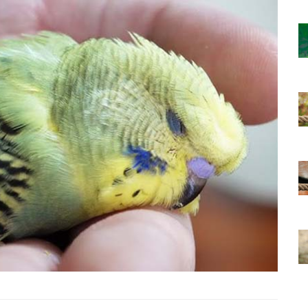
ağan Türü
En İyi Konuşan 10 Papağan Türü
ve Özellikleri
22.05.2020
bet
Cevaplıyoruz: Muhabbet
Kuşunun Hapşırması
22.05.2020
Çiftleşme
Muhabbet Kuşlarının Çiftleşme
İsteği Nasıl Fark Edilir?
22.05.2020
t
Öğrenelim: Muhabbet
teği Nasıl
Kuşlarının Çiftleşme İsteği Nasıl
Anlaşılır?
22.05.2020