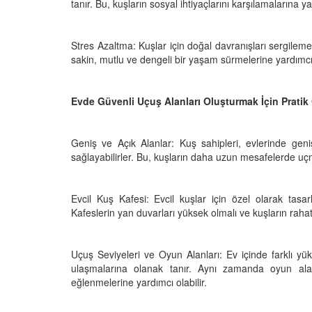
tanır. Bu, kuşların sosyal ihtiyaçlarını karşılamalarına yar
25
Göçmen Kuşların Binl
lar: Kartallar ve
Kilometrelik Yolculuğ
Stres Azaltma: Kuşlar için doğal davranışları sergileme 
vlanma Stratejileri ve
sakin, mutlu ve dengeli bir yaşam sürmelerine yardımcı o
15.09.2025
 Yaşam
25
Evde Güvenli Uçuş Alanları Oluşturmak İçin Pratik
Geniş ve Açık Alanlar: Kuş sahipleri, evlerinde geni
sağlayabilirler. Bu, kuşların daha uzun mesafelerde uçm
Evcil Kuş Kafesi: Evcil kuşlar için özel olarak tasar
Kafeslerin yan duvarları yüksek olmalı ve kuşların rahat
Uçuş Seviyeleri ve Oyun Alanları: Ev içinde farklı yük
ulaşmalarına olanak tanır. Aynı zamanda oyun alanl
eğlenmelerine yardımcı olabilir.