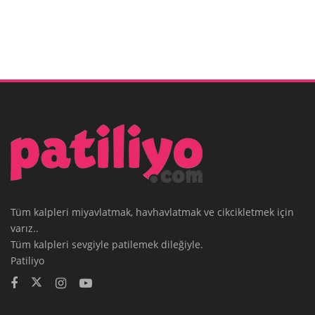
Tüm kalpleri miyavlatmak, havhavlatmak ve cikcikletmek için
varız..
Tüm kalpleri sevgiyle patilemek dileğiyle.
Patiliyo