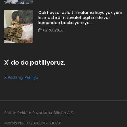
Cok huysal asla tırmalama huyu yok yeni
kısırlastırdım tuvalet egitimi de var
kumundan baska yere ya...
02.03.2026
X' de de patiliyoruz.
X Posts by Patiliyo
Patido Reklam Pazarlama Bilişim A.Ş.
Mersis No: 0723080404300001