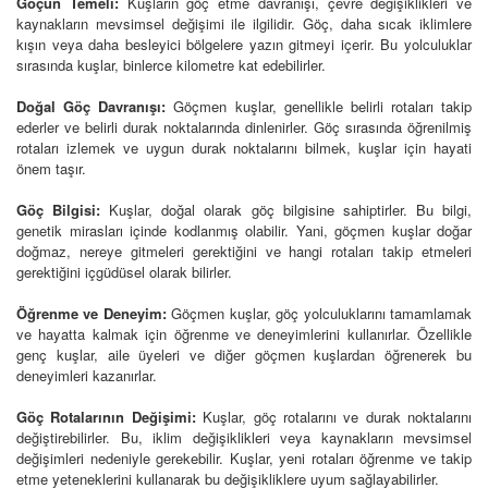
Göçün Temeli:
Kuşların göç etme davranışı, çevre değişiklikleri ve
kaynakların mevsimsel değişimi ile ilgilidir. Göç, daha sıcak iklimlere
kışın veya daha besleyici bölgelere yazın gitmeyi içerir. Bu yolculuklar
sırasında kuşlar, binlerce kilometre kat edebilirler.
Doğal Göç Davranışı:
Göçmen kuşlar, genellikle belirli rotaları takip
ederler ve belirli durak noktalarında dinlenirler. Göç sırasında öğrenilmiş
rotaları izlemek ve uygun durak noktalarını bilmek, kuşlar için hayati
önem taşır.
Göç Bilgisi:
Kuşlar, doğal olarak göç bilgisine sahiptirler. Bu bilgi,
genetik mirasları içinde kodlanmış olabilir. Yani, göçmen kuşlar doğar
doğmaz, nereye gitmeleri gerektiğini ve hangi rotaları takip etmeleri
gerektiğini içgüdüsel olarak bilirler.
Öğrenme ve Deneyim:
Göçmen kuşlar, göç yolculuklarını tamamlamak
ve hayatta kalmak için öğrenme ve deneyimlerini kullanırlar. Özellikle
genç kuşlar, aile üyeleri ve diğer göçmen kuşlardan öğrenerek bu
deneyimleri kazanırlar.
Göç Rotalarının Değişimi:
Kuşlar, göç rotalarını ve durak noktalarını
değiştirebilirler. Bu, iklim değişiklikleri veya kaynakların mevsimsel
değişimleri nedeniyle gerekebilir. Kuşlar, yeni rotaları öğrenme ve takip
etme yeteneklerini kullanarak bu değişikliklere uyum sağlayabilirler.