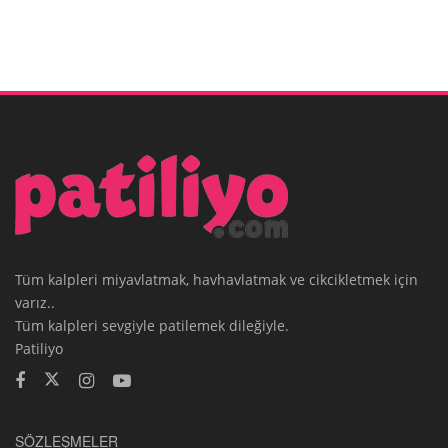
Tüm kalpleri miyavlatmak, havhavlatmak ve cikcikletmek için
varız..
Tüm kalpleri sevgiyle patilemek dileğiyle.
Patiliyo
SÖZLEŞMELER