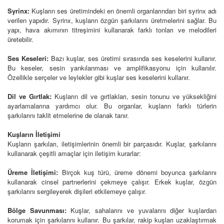
Syrinx:
Kuşların ses üretimindeki en önemli organlarından biri syrinx adı
verilen yapıdır. Syrinx, kuşların özgün şarkılarını üretmelerini sağlar. Bu
yapı, hava akımının titreşimini kullanarak farklı tonları ve melodileri
üretebilir.
Ses Keseleri:
Bazı kuşlar, ses üretimi sırasında ses keselerini kullanır.
Bu keseler, sesin yankılanması ve amplifikasyonu için kullanılır.
Özellikle serçeler ve leylekler gibi kuşlar ses keselerini kullanır.
Dil ve Gırtlak:
Kuşların dil ve gırtlakları, sesin tonunu ve yüksekliğini
ayarlamalarına yardımcı olur. Bu organlar, kuşların farklı türlerin
şarkılarını taklit etmelerine de olanak tanır.
Kuşların İletişimi
Kuşların şarkıları, iletişimlerinin önemli bir parçasıdır. Kuşlar, şarkılarını
kullanarak çeşitli amaçlar için iletişim kurarlar:
Üreme İletişimi:
Birçok kuş türü, üreme dönemi boyunca şarkılarını
kullanarak cinsel partnerlerini çekmeye çalışır. Erkek kuşlar, özgün
şarkılarını sergileyerek dişileri etkilemeye çalışır.
Bölge Savunması:
Kuşlar, sahalarını ve yuvalarını diğer kuşlardan
korumak için şarkılarını kullanır. Bu şarkılar, rakip kuşları uzaklaştırmak