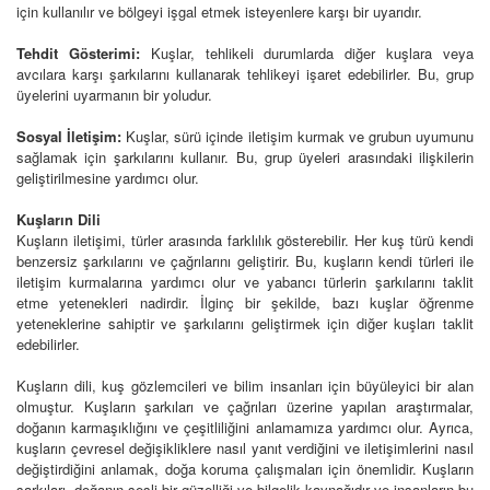
için kullanılır ve bölgeyi işgal etmek isteyenlere karşı bir uyarıdır.
Tehdit Gösterimi:
Kuşlar, tehlikeli durumlarda diğer kuşlara veya
avcılara karşı şarkılarını kullanarak tehlikeyi işaret edebilirler. Bu, grup
üyelerini uyarmanın bir yoludur.
Sosyal İletişim:
Kuşlar, sürü içinde iletişim kurmak ve grubun uyumunu
sağlamak için şarkılarını kullanır. Bu, grup üyeleri arasındaki ilişkilerin
geliştirilmesine yardımcı olur.
Kuşların Dili
Kuşların iletişimi, türler arasında farklılık gösterebilir. Her kuş türü kendi
benzersiz şarkılarını ve çağrılarını geliştirir. Bu, kuşların kendi türleri ile
iletişim kurmalarına yardımcı olur ve yabancı türlerin şarkılarını taklit
etme yetenekleri nadirdir. İlginç bir şekilde, bazı kuşlar öğrenme
yeteneklerine sahiptir ve şarkılarını geliştirmek için diğer kuşları taklit
edebilirler.
Kuşların dili, kuş gözlemcileri ve bilim insanları için büyüleyici bir alan
olmuştur. Kuşların şarkıları ve çağrıları üzerine yapılan araştırmalar,
doğanın karmaşıklığını ve çeşitliliğini anlamamıza yardımcı olur. Ayrıca,
kuşların çevresel değişikliklere nasıl yanıt verdiğini ve iletişimlerini nasıl
değiştirdiğini anlamak, doğa koruma çalışmaları için önemlidir. Kuşların
şarkıları, doğanın sesli bir güzelliği ve bilgelik kaynağıdır ve insanların bu