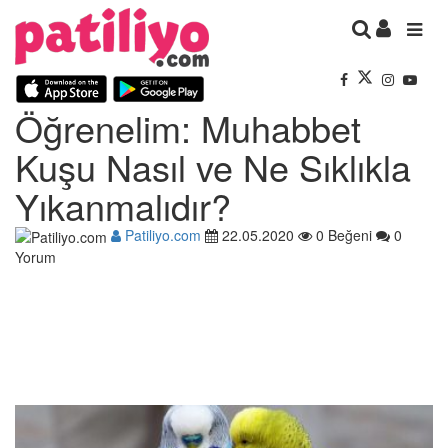
Öğrenelim: Muhabbet
Kuşu Nasıl ve Ne Sıklıkla
Yıkanmalıdır?
Patiliyo.com
22.05.2020
0 Beğeni
0
Yorum