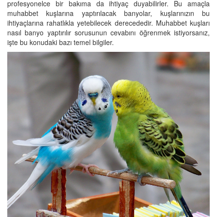
profesyonelce bir bakıma da ihtiyaç duyabilirler. Bu amaçla
muhabbet kuşlarına yaptırılacak banyolar, kuşlarınızın bu
ihtiyaçlarına rahatlıkla yetebilecek derecededir. Muhabbet kuşları
nasıl banyo yaptırılır sorusunun cevabını öğrenmek istiyorsanız,
işte bu konudaki bazı temel bilgiler.