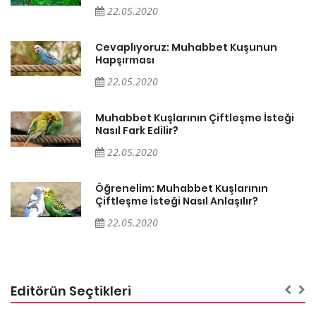
22.05.2020
Cevaplıyoruz: Muhabbet Kuşunun
Hapşırması
22.05.2020
Muhabbet Kuşlarının Çiftleşme İsteği
Nasıl Fark Edilir?
22.05.2020
Öğrenelim: Muhabbet Kuşlarının
Çiftleşme İsteği Nasıl Anlaşılır?
22.05.2020
Editörün Seçtikleri