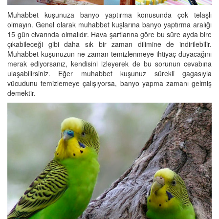
Muhabbet kuşunuza banyo yaptırma konusunda çok telaşlı
olmayın. Genel olarak muhabbet kuşlarına banyo yaptırma aralığı
15 gün civarında olmalıdır. Hava şartlarına göre bu süre ayda bire
çıkabileceği gibi daha sık bir zaman dilimine de indirilebilir.
Muhabbet kuşunuzun ne zaman temizlenmeye ihtiyaç duyacağını
merak ediyorsanız, kendisini izleyerek de bu sorunun cevabına
ulaşabilirsiniz. Eğer muhabbet kuşunuz sürekli gagasıyla
vücudunu temizlemeye çalışıyorsa, banyo yapma zamanı gelmiş
demektir.