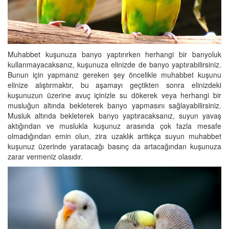
Muhabbet kuşunuza banyo yaptırırken herhangi bir banyoluk
kullanmayacaksanız, kuşunuza elinizde de banyo yaptırabilirsiniz.
Bunun için yapmanız gereken şey öncelikle muhabbet kuşunu
elinize alıştırmaktır, bu aşamayı geçtikten sonra elinizdeki
kuşunuzun üzerine avuç içinizle su dökerek veya herhangi bir
musluğun altında bekleterek banyo yapmasını sağlayabilirsiniz.
Musluk altında bekleterek banyo yaptıracaksanız, suyun yavaş
aktığından ve muslukla kuşunuz arasında çok fazla mesafe
olmadığından emin olun, zira uzaklık arttıkça suyun muhabbet
kuşunuz üzerinde yaratacağı basınç da artacağından kuşunuza
zarar vermeniz olasıdır.