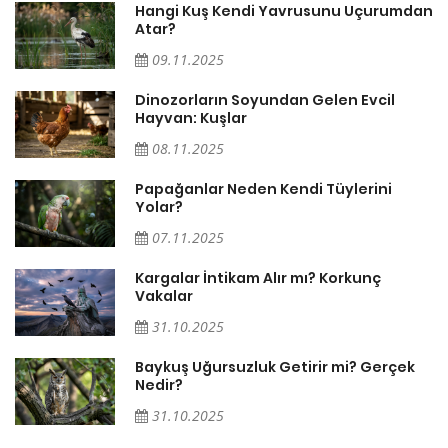
Hangi Kuş Kendi Yavrusunu Uçurumdan
Atar?
09.11.2025
Dinozorların Soyundan Gelen Evcil
Hayvan: Kuşlar
08.11.2025
Papağanlar Neden Kendi Tüylerini
Yolar?
07.11.2025
Söz
Kargalar İntikam Alır mı? Korkunç
Vakalar
31.10.2025
Baykuş Uğursuzluk Getirir mi? Gerçek
Nedir?
31.10.2025