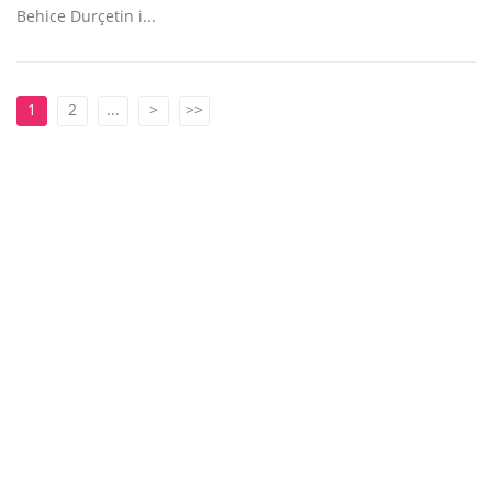
Behice Durçetin i...
1
2
...
>
>>