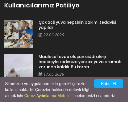
Kullanıcılarımız Patiliyo
Çok acil yuva hepsinin bakımı tedavisi
yapıldı
22.06.2026
Maalesef evde oluşan ciddi alerji
nedeniyle kedimize yeni bir yuva aramak
zorunda kaldık. Bu kararı ...
17.05.2026
Sitemizde ve uygulamamızda gerekli çerezler
Kabul Et
kullanılmaktadır. Çerezler hakkında detaylı bilgi
almak için
Çerez Aydınlatma Metni’ni
incelemenizi rica ederiz.
Cok huysal asla tırmalama huyu yok yeni
kısırlastırdım tuvalet egitimi de var
kumundan baska yere ya...