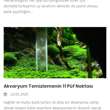
merak ettiğiniz her şeyi bu içeriğimizde sizler için
derledik.Türkiye’nin üç tarafının denizler ile çevrili olması,
balık çeşitliliğini...
Akvaryum Temizlemenin 11 Püf Noktası
22.05.2020
Sağlıklı ve mutlu balık türleri ile dolu bir akvaryuma sahip
olmak isteyen balık severlere akvaryumlarını düzenli olarak