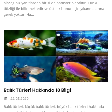
alacağınız yanıtlardan birisi de hamster olacaktır. Çünkü
titizliği ile bilinmektedir ve üstelik bunun için yıkanmalarına
gerek yoktur. Ha...
Balık Türleri Hakkında 18 Bilgi
22.05.2020
Balık türleri, küçük balık türleri, büyük balık türleri hakkında