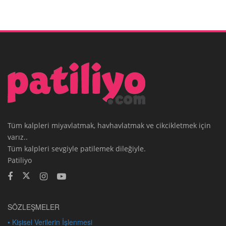
Tüm kalpleri miyavlatmak, havhavlatmak ve cikcikletmek için
varız..
Tüm kalpleri sevgiyle patilemek dileğiyle.
Patiliyo
SÖZLEŞMELER
• Kişisel Verilerin İşlenmesi