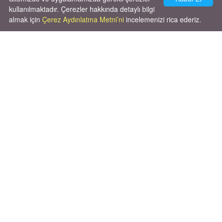
kullanılmaktadır. Çerezler hakkında detaylı bilgi
almak için
Çerez Aydınlatma Metni’ni
incelemenizi rica ederiz.
Cok huysal asla tırmalama huyu yok yeni
kısırlastırdım tuvalet egitimi de var
kumundan baska yere ya...
02.03.2026
X' de de patiliyoruz.
X Posts by Patiliyo