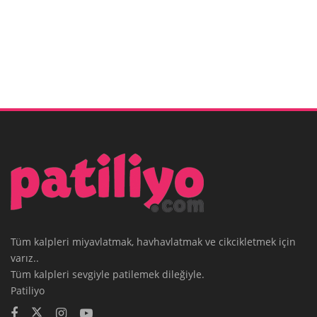
Tüm kalpleri miyavlatmak, havhavlatmak ve cikcikletmek için
varız..
Tüm kalpleri sevgiyle patilemek dileğiyle.
Patiliyo