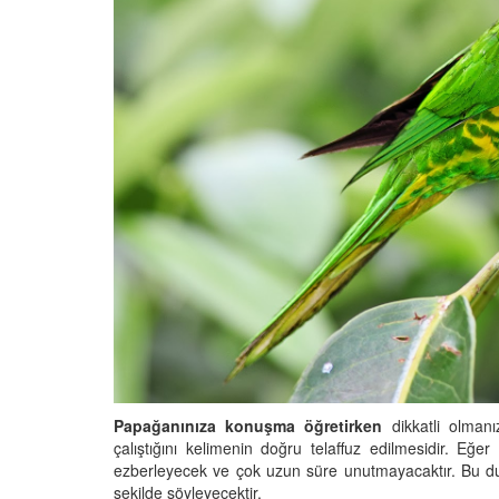
Papağanınıza konuşma öğretirken
dikkatli olman
çalıştığını kelimenin doğru telaffuz edilmesidir. Eğe
ezberleyecek ve çok uzun süre unutmayacaktır. Bu duru
şekilde söyleyecektir.