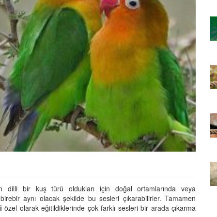
ağan Türü
En İyi Konuşan 10 Papağan Türü
ve Özellikleri
22.05.2020
bet
Cevaplıyoruz: Muhabbet
Kuşunun Hapşırması
22.05.2020
Çiftleşme
Muhabbet Kuşlarının Çiftleşme
İsteği Nasıl Fark Edilir?
22.05.2020
t
Öğrenelim: Muhabbet
teği Nasıl
Kuşlarının Çiftleşme İsteği Nasıl
Anlaşılır?
n dilli bir kuş türü oldukları için doğal ortamlarında veya
yip birebir aynı olacak şekilde bu sesleri çıkarabilirler. Tamamen
22.05.2020
i
özel olarak eğitildiklerinde çok farklı sesleri bir arada çıkarma