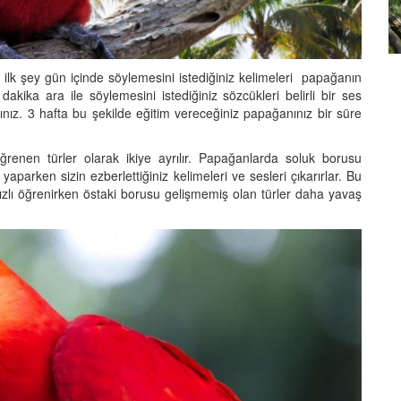
erce
Kuşların Tüy Renkleri Nasıl
u
Oluşur? Bilimsel Açıklama
lk şey gün içinde söylemesini istediğiniz kelimeleri papağanın
27.08.2025
 dakika ara ile söylemesini istediğiniz sözcükleri belirli bir ses
nız. 3 hafta bu şekilde eğitim vereceğiniz papağanınız bir süre
renen türler olarak ikiye ayrılır. Papağanlarda soluk borusu
 yaparken sizin ezberlettiğiniz kelimeleri ve sesleri çıkarırlar. Bu
ızlı öğrenirken östaki borusu gelişmemiş olan türler daha yavaş