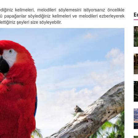
ğiniz kelimeleri, melodileri söylemesini istiyorsanız öncelikle
E
 papağanlar söylediğiniz kelimeleri ve melodileri ezberleyerek
ettiğiniz şeyleri size söyleyebilir.
öçü: Her
Kuşlar Manyetik Alanı
ik
Hissedebilir mi? Evrimsel
eşir?
Navigasyon
12.09.2025
ön
Kartalların Avlanma Stratejileri:
Gökyüzünün Kralı
31.08.2025
üşü:
Uçuş Rekorları: En Yükseğe, En
Uzağa, En Uzun Süre Uçabilen
Kuşlar
29.08.2025
Zekâsı:
dan Daha
Kuşlar ile İlgili Söylenmiş En
Güzel 10 Söz
28.08.2025