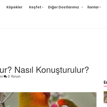
Köpekler
Keşfet
Diğer Dostlarımız
İlanlar
r? Nasıl Konuşturulur?
ni
0 Yorum
E
Çok
Papağan Cinsleri: En Çok
likleri
Beslenen 15 Tür ve Özellikleri
22.05.2020