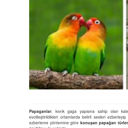
En İyi Konuşan 10 Pap
ve Özellikleri
22.05.2020
Cevaplıyoruz: Muhab
Kuşunun Hapşırması
22.05.2020
Muhabbet Kuşlarının 
İsteği Nasıl Fark Edilir?
22.05.2020
Öğrenelim: Muhabbe
Kuşlarının Çiftleşme İs
Anlaşılır?
Papaganlar
; kıvrık gaga yapısına sahip olan kalı
evcilleştirildikleri ortamlarda belirli sesleri ezberle
22.05.2020
ezberleme yöntemine göre
konuşan papağan türler