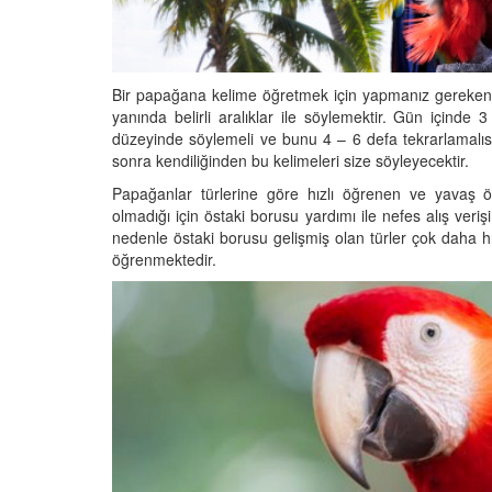
25
Göçmen Kuşların Binl
lar: Kartallar ve
Kilometrelik Yolculuğ
vlanma Stratejileri ve
Bir papağana kelime öğretmek için yapmanız gereken i
15.09.2025
 Yaşam
yanında belirli aralıklar ile söylemektir. Gün içinde 3
25
düzeyinde söylemeli ve bunu 4 – 6 defa tekrarlamalısı
sonra kendiliğinden bu kelimeleri size söyleyecektir.
Papağanlar türlerine göre hızlı öğrenen ve yavaş öğ
olmadığı için östaki borusu yardımı ile nefes alış verişi
nedenle östaki borusu gelişmiş olan türler çok daha h
öğrenmektedir.