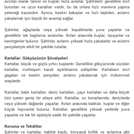
avcıları olarak tanınır ve kuşları hızla avlarlar. Şahinlerin genellikle sivri
burunları ve uzun kanatları vardır, bu da onlara hızlı manevra yapma
yeteneği kazandırır. Ayrıca, keskin bakışları ve hızlı tepkileri, avlarını
yakalamak için büyük bir avantaj sağlar.
Şahinler, ağaçlarda veya yüksek kayalıklarda yuva yaparlar ve
genellikle tek başlarına avlanırlar. Avları arasında kuşlar, tavşanlar ve
kemirgenler bulunur. Şahinler, avlarını yüksek hızla yakalarlar ve avlarını
pençeleriyle etkili bir şekilde tutarlar.
Kartallar: Gökyüzünün Şövalyeleri
Kartallar, büyük ve güçlü yırtıcı kuşlardır. Genellikle gökyüzünde süzülen
kartallar, muhteşem kanat açıklıklarına sahiptirler. Kartalların sivri
gagaları ve keskin pençeleri, avlarını yakalamak için mükemmel
araçlardır.
Kartallar, balık kartalları, deniz kartalları, çayır kartalları ve daha birçok
türü içeren geniş bir aileye aittir. Kartallar, su kenarlarında, denizlerde
veya yüksek dağlarda yaşarlar. Avları arasında balıklar, kuşlar ve diğer
küçük hayvanlar bulunur. Kartallar, genellikle yüksek yerlerde yuva
yaparlar ve tek bir eşleriyle sadık bir şekilde yaşarlar.
Koruma ve Tehditler
Şahinler ve kartallar, habitat kaybı, kimyasal kirlilik ve avlanma gibi