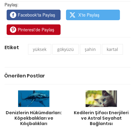
Paylaş:
Facebook'ta Paylaş
X'te Paylaş
Pinterest'de Paylaş
Etiket
yüksek
gökyüzü
şahin
kartal
Önerilen Postlar
Denizlerin Hükümdarları:
Kedilerin Şifacı Enerjileri
Köpekbalıkları ve
ve Astral Seyahat
Kılıçbalıkları
Bağlantısı