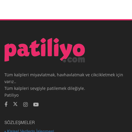
Tüm kalpleri miyavlatmak, havhavlatmak ve cikcikletmek için
varız..
Tüm kalpleri sevgiyle patilemek dileğiyle.
Patiliyo
SÖZLEŞMELER
• Kişisel Verilerin İşlenmesi