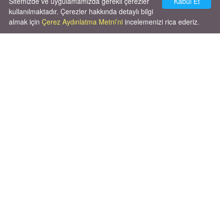
Sitemizde ve uygulamamızda gerekli çerezler
Kabul Et
kullanılmaktadır. Çerezler hakkında detaylı bilgi
almak için
Çerez Aydınlatma Metni’ni
incelemenizi rica ederiz.
Cok huysal asla tırmalama huyu yok yeni
kısırlastırdım tuvalet egitimi de var
kumundan baska yere ya...
02.03.2026
X' de de patiliyoruz.
X Posts by Patiliyo