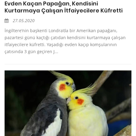
Evden Kaçan Papağan, Kendisini
Kurtarmaya Çalışan İtfaiyecilere Küfretti
27.05.2020
İngiltere’nin başkenti Londra’da bir Amerikan papağanı,
pazartesi günü kaçtığı çatıdan kendisini kurtarmaya çalışan
itfaiyecilere küfretti. Yaşadığı evden kaçıp komşularının
çatısında 3 gün geçiren J...